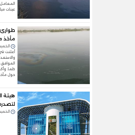
المعامل ا
عينات ميا
طوارئ 
مأخذ م
الخميس 22/يناير/2026 
أعلنت شر
والاستعد
طما. وأكد
حول مأخذ 
هيئة ال
لتصدره 
الخميس 15/يناير/2026 