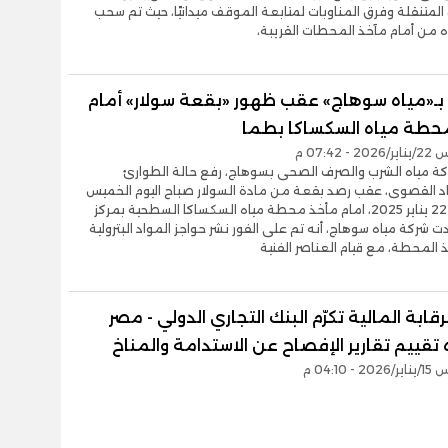
لمتنقلة وفرق المناوبات لمتابعة الموقف ميدانيًا، حيث تم سحب
ه من أمام مآخذ المحطات القريبة،
بـ«مياه سوهاج» عقب ظهور «بقعة سولار» أمام
حطة مياه السكساكا بطما
- 07:42 م
كة مياه الشرب والصرف الصحى بسوهاج، رفع حالة الطوارئ
اد القصوى، عقب رصد بقعة من مادة السولار صباح اليوم الخميس
الموافق 22 يناير 2025، امام مأخذ محطة مياه السكساكا السطحية بمركز
ت شركة مياه سوهاج، أنه تم على الفور نشر حواجز المواد البترولية
المحطة، مع قيام العناصر الفنية
رقابة المالية تكرّم البنك التجاري الدولي - مصر
تقييم تقارير الإفصاح عن الاستدامة والمناخ
- 04:10 م