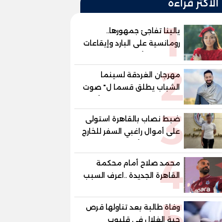
الأكثر قراءة
1
يالينا تفاجئ جمهورها..
رومانسية على البارد وإيقاعات
ساخنة في أحدث كليباتها
2
مهرجان الغردقة لسينما
الشباب يطلق قسما ل" صوت
السينما" ..وحمادة هلال أول
3
المكرمين
ضبط نصاب بالقاهرة استولى
على أموال راغبي السفر للخارج
بزعم توفير تأشيرات
4
محمد صلاح أمام محكمة
القاهرة الجديدة ..اعرف السبب
5
وفاة طالبة بعد تناولها قرص
حبة الغلال في قليوب