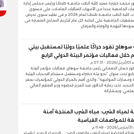
ور محمد حنتيرة عميد كلية الطب جامعـة طنطـا ورئيس مجلس إدارة
ات الجامعية عددا من الأمهات المثاليات العاملات على مستوى
مستشفيات كلية الطب جامعـة طنطـا لعام 2026 م فى تقليد سنوي تحرص
ستشفيات الجامعية على اتباعه كل عام لتكريم النماذج المتميزة فى
يسودها البهجة والوفاء والعرفان
وهاج تقود حراكًا علميًا دوليًا لمستقبل بيئي
خلال فعاليات مؤتمر البيئة الدولي الرابع
07:3 م
كتور حسان النعماني رئيس جامعة سوهاج، فعاليات مؤتمر البيئة
رابع تحت عنوان “نحو بيئة خضراء ومستقبل مستدام التحديات البيئية
ومسارات المواجهة”، والذي أقيم بالمركز الدولي للمؤتمرات بمقر
لجديد، تحت رعاية الدكتور عبد العزيز قنصوه وزير التعليم العالي
لعلمي، وبمشاركة
 لمياه الشرب: مياه الشرب المنتجة آمنة
ة للمواصفات القياسية
1 م
كة القابضة لمياه الشرب والصرف الصحى، الاجتماع الدورى لرؤساء