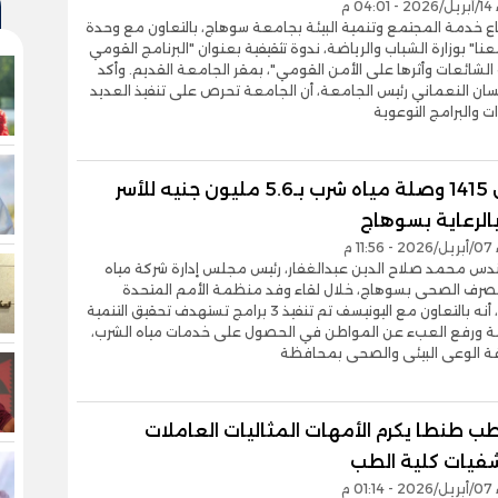
0 م
 خدمة المجتمع وتنمية البيئة بجامعة سوهاج، بالتعاون مع وحدة
نا" بوزارة الشباب والرياضة، ندوة تثقيفية بعنوان "البرنامج القومي
لشائعات وأثرها على الأمن القومي"، بمقر الجامعة القديم. وأكد
سان النعماني رئيس الجامعة، أن الجامعة تحرص على تنفيذ العديد
ت والبرامج التوعوية
توصيل 1415 وصلة مياه شرب بـ5.6 مليون جنيه للأسر
بالرعاية بسوهاج
1 م
ندس محمد صلاح الدين عبدالغفار، رئيس مجلس إدارة شركة مياه
لصرف الصحى بسوهاج، خلال لقاء وفد منظمة الأمم المتحدة
للطفولة، أنه بالتعاون مع اليونيسف تم تنفيذ 3 برامج تستهدف تحقيق التنمية
ة ورفع العبء عن المواطن في الحصول على خدمات مياه الشرب،
فة الوعى البيئى والصحى بمحافظة
ب طنطا يكرم الأمهات المثاليات العاملات
يات كلية الطب
0 م