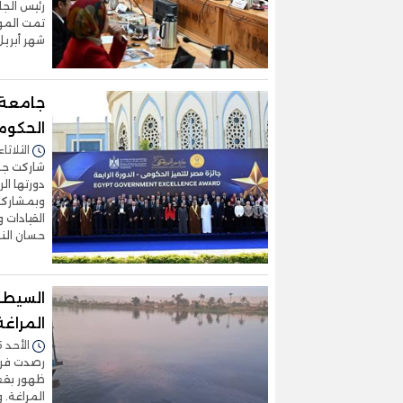
رئيس الجا
تمت المو
شهر أبريل
جامعة 
الحكومي
الثلاثاء 27/يناير/2026 - 1:44
شاركت جا
دورتها ال
وبمشاركة
القيادات 
حسان الن
السيطر
المراغ
الأحد 25/يناير/2026 - 08:08 م
رصدت فرق
ظهور بقعة
المراغة. 