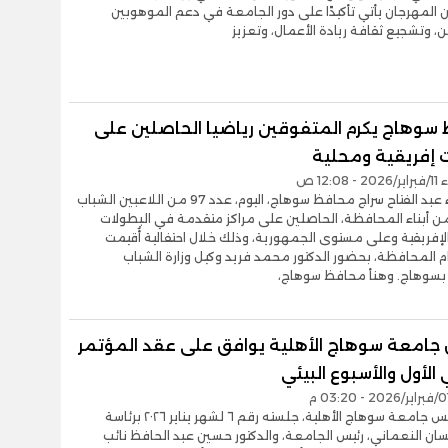
 المهرجان يأتي تأكيدًا على دور الجامعة في دعم الموهوبين
ن، وتشجيع ثقافة ريادة الأعمال، وتعزيز
سوهاج يكرم المتفوقين رياضيا الحاصلين على
 إفريقية ومحلية
12:08 ص
كرم اللواء عبد الفتاح سراج محافظ سوهاج، اليوم، عدد 97 من اللاعبين الشباب
ن أبناء المحافظة، الحاصلين على مراكز متقدمة في البطولات
الإفريقية وعلى مستوى الجمهورية، وذلك خلال احتفالية أُقيمت
م المحافظة، بحضور الدكتور محمد فريد وكيل وزارة الشباب
 بسوهاج. وهنأ محافظ سوهاج،
امعة سوهاج الأهلية يوافق على عقد المؤتمر
 الأول والأسبوع البيئي
عقد مجلس جامعة سوهاج الأهلية، جلسته رقم ٦ لشهر يناير ٢٠٢٦ برئاسة
سان النعماني، رئيس الجامعة، والدكتور حسين عبد الحافظ نائب