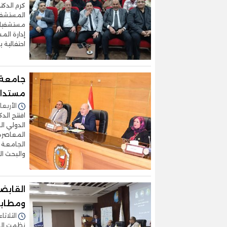
كرم الدكت
المستشفي
إدارة الم
احتفالية 
جامعة س
مستدام 
الأربعاء 01/أبريل/2026 - 1
افتتح الد
الدولي ال
المعاصرة 
الجامعة ا
والبحث ا
القابضة
ومطابق
الثلاثاء 31/مارس/2026 - 1:48
نظمت الشر