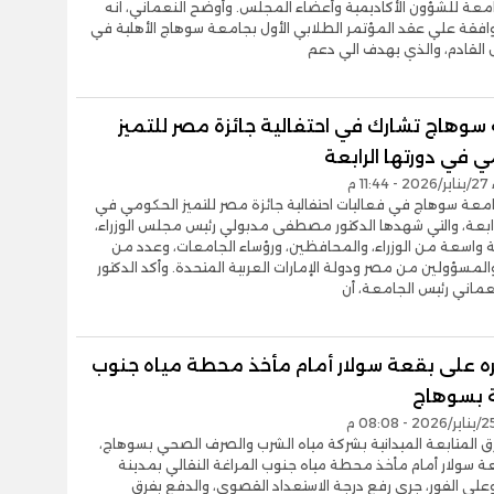
معة للشؤون الأكاديمية وأعضاء المجلس. وأوضح النعماني، انه
افقة علي عقد المؤتمر الطلابي الأول بجامعة سوهاج الأهلية في
 القادم، والذي يهدف الي دعم
سوهاج تشارك في احتفالية جائزة مصر للتميز
 في دورتها الرابعة
1 م
معة سوهاج في فعاليات احتفالية جائزة مصر للتميز الحكومي في
رابعة، والتي شهدها الدكتور مصطفى مدبولي رئيس مجلس الوزراء،
 واسعة من الوزراء، والمحافظين، ورؤساء الجامعات، وعدد من
والمسؤولين من مصر ودولة الإمارات العربية المتحدة. وأكد الدكتور
عماني رئيس الجامعة، أن
ه على بقعة سولار أمام مأخذ محطة مياه جنوب
ة بسوهاج
 المتابعة الميدانية بشركة مياه الشرب والصرف الصحي بسوهاج،
 سولار أمام مأخذ محطة مياه جنوب المراغة النقالي بمدينة
وعلى الفور، جرى رفع درجة الاستعداد القصوى، والدفع بفرق