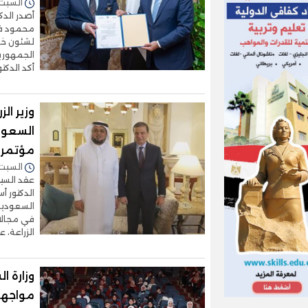
السبت 27/يونيو/2026 - :38
أصدر الدك
محمود فار
لشئون خدم
الجمهورية
أكد الدك
وزير ال
السعود
مؤتمر 
السبت 06/يونيو/2026 - :28
عقد السيد 
الدكتور أس
السعودية،
في مجالات
الزراعة، 
وزارة 
مواجهة