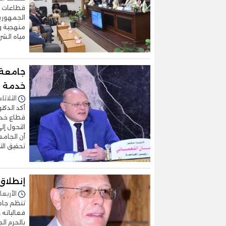
قطاعات م
الجمهوري
منهجية و
مياه الش
جامعة 
خدمة ا
الثلاثاء 31/مارس/2026 - 4:53
أكد الدك
قطاع خدمة
التحول إل
أن الجامع
تحقيق الت
إنطلاق 
الأربعاء 11/فبراير/2026 - 
تنظم جام
بالحرم ال