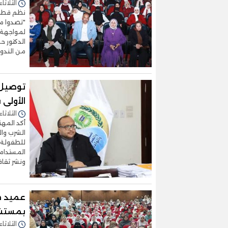
الثلاثاء 14/أبريل/2026 - 4:01
نظم قطاع
"تصدوا مع
لمواجهة ا
الدكتور ح
من الندوا
الأولى 
الثلاثاء 07/أبريل/2026 - 1:56
أكد المه
الشرب وا
المستدام
ونشر ثقا
عميد ط
بمستشف
الثلاثاء 07/أبريل/2026 - 1:14