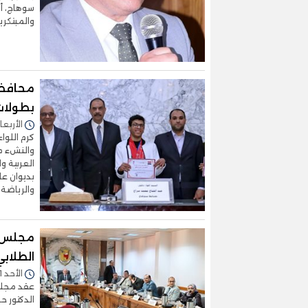
سوهاج، أن
والمبتكري
محافظ 
بطولات
الأربعاء 11/فبراير/2026 - 
والنشء م
العربية و
بديوان عا
والرياضة
مجلس ج
الطلابي
الأحد 01/فبراير/2026 - 03:20 م
الدكتور ح