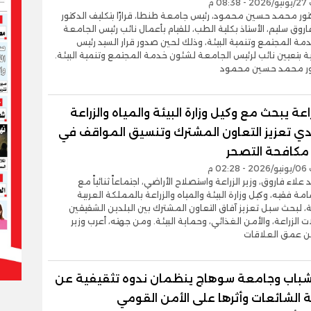
08 م
تور محمد حسين محمود، رئيس جامعة طنطا، قرارًا بتكليف الدكتور
وق سليم، الأستاذ بكلية الطب، للقيام بأعمال نائب رئيس الجامعة
ة المجتمع وتنمية البيئة، وذلك لحين صدور قرار السيد رئيس
 بتعيين نائب لرئيس الجامعة لشئون خدمة المجتمع وتنمية البيئة.
تور محمد حسين محمود
زراعة يبحث مع وكيل وزارة البيئة والمياه والزراعة
ي تعزيز التعاون المشترك وتنسيق المواقف في
مكافحة التصحر
02 م
علاء فاروق، وزير الزراعة واستصلاح الأراضي، اجتماعاً ثنائياً مع
امة فقيه، وكيل وزارة البيئة والمياه والزراعة بالمملكة العربية
 لبحث سبل تعزيز آفاق التعاون المشترك بين البلدين الشقيقين
 الزراعة، والأمن الغذائي، وحماية البيئة. ومن جهته، أعرب وزير
عن عمق العلاقات
الشباب وجامعة سوهاج ينظمان ندوه تثقيفية عن
 الشائعات وأثرها على الأمن القومي