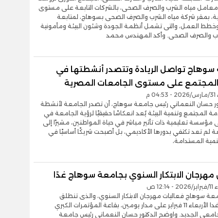
عامل مياه الشرب والصرف الصحى، بالشركات التابعة على مستوى
ة، بمقر شركة مياه الشرب والصرف الصحى بسوهاج، لمتابعة
خطط العمل، والتى تشمل أنظمة الجودة وشئون البيئة ومأمونية
رب والصرف الصحى. وأكد المهندس محمد
سوهاج تواصل الريادة وتتصدر أنشطتها في
لمجتمع على مستوى الجامعات المصرية
0 م
تور حسان النعماني رئيس جامعة سوهاج، أن تصدر الجامعة لأنشطة
 المجتمع وتنمية البيئة يُعد انعكاسًا حقيقيًا لرؤية الجامعة في
ى مؤسسة تعليمية ذات تأثير مباشر في حياة المواطنين، مشيرًا إلى
ة لم تعد تكتفي بدورها الأكاديمي، بل أصبحت شريكًا أساسيًا في
نمية المستدامة،
مهرجان الابتكار السنوي بجامعة سوهاج غدًا
12:14 ص
عة سوهاج فعاليات مهرجان الابتكار السنوي، والذى تنطلق
فعالياته غدا الأربعاء 11 فبراير على مدار يومين، بقاعة المؤتمرات الكبري
جامعي الجديد. واوضح الدكتور حسان النعماني رئيس جامعة