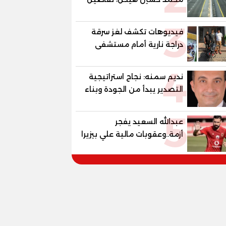
الغلق على مرحلتين
3
فيديوهات تكشف لغز سرقة
دراجة نارية أمام مستشفى
بمدينة نصر
4
نديم سمنه: نجاح استراتيجية
التصدير يبدأ من الجودة وبناء
الثقة في شعار "صنع في
5
مصر"
عبدالله السعيد يفجر
أزمة..وعقوبات مالية علي بيزيرا
وبانزا