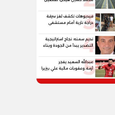
الغلق على مرحلتين
3
فيديوهات تكشف لغز سرقة
دراجة نارية أمام مستشفى
بمدينة نصر
4
نديم سمنه: نجاح استراتيجية
التصدير يبدأ من الجودة وبناء
الثقة في شعار "صنع في
5
مصر"
عبدالله السعيد يفجر
أزمة..وعقوبات مالية علي بيزيرا
وبانزا