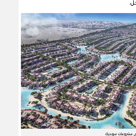
ل.
ى مشروعات سوديك