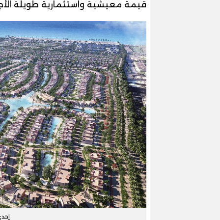
قيمة معيشية واستثمارية طويلة الأج
إحد