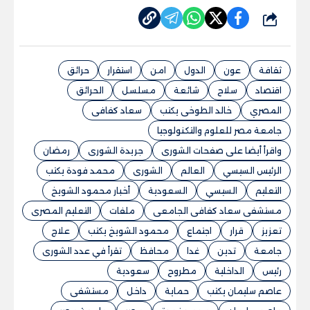
شارك
ثقافة
عون
الدول
امن
استقرار
حرائق
اقتصاد
سلاح
شائعة
مسلسل
الحرائق
المصري
خالد الطوخى يكتب
سعاد كفافى
جامعة مصر للعلوم والتكنولوجيا
واقرأ أيضا على صفحات الشورى
جريدة الشورى
رمضان
الرئيس السيسي
العالم
الشورى
محمد فودة يكتب
التعليم
السيسي
السعودية
أخبار محمود الشويخ
مستشفى سعاد كفافى الجامعى
ملفات
التعليم المصرى
تعزيز
قرار
اجتماع
محمود الشويخ يكتب
علاج
جامعة
تدين
غدا
محافظ
تقرأ في عدد الشورى
رئيس
الداخلية
مطروح
سعودية
عاصم سليمان يكتب
حماية
داخل
مستشفى