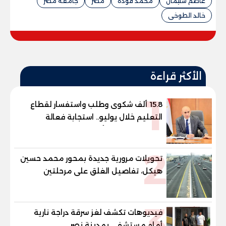
عاصم سليمان
محمد فودة
مصر
جامعة مصر
خالد الطوخى
الأكثر قراءة
1
15.8 ألف شكوى وطلب واستفسار لقطاع
التعليم خلال يوليو.. استجابة فعالة
لشكاوى الطلاب وأولياء الأمور
2
تحويلات مرورية جديدة بمحور محمد حسين
هيكل، تفاصيل الغلق على مرحلتين
3
فيديوهات تكشف لغز سرقة دراجة نارية
أمام مستشفى بمدينة نصر