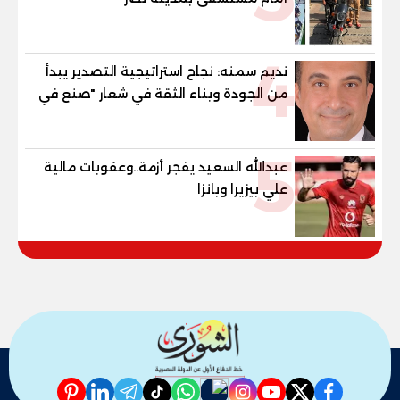
4
نديم سمنه: نجاح استراتيجية التصدير يبدأ
من الجودة وبناء الثقة في شعار "صنع في
مصر"
5
عبدالله السعيد يفجر أزمة..وعقوبات مالية
علي بيزيرا وبانزا
pinterest
linkedin
telegram
whatsapp
tiktok
instagram
nabd
youtube
twitter
facebook