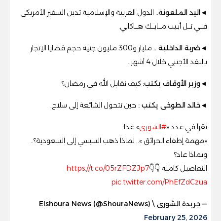
◄
اليد الملعونة
.. الدول العربية والإسلامية تدين السفير الأمريكي
فـــي تــل أبـيب مـــايـــك هـــاكابي.
◄ضربة الداخلية ..
مليار و300 مليون جنيه حجم قضايا الإتجار
بالنقد الأجنبي خلال 4 أشهر .
◄
وزير الأوقاف يكتب
:
كيف نقابل الله في رمضان؟
◄خالد الطوخى يكتب :
حين تتحول الشائعة إلى سلاح.
تقرأ في عدد «
#الشورى
» غدا:
«مهمة إطفاء الحرائق ».. لماذا ذهب السيسي إلى السعودية؟..
وبماذا عاد؟
التفاصيل كاملة 👇👇
https://t.co/05rZFDZJp7
pic.twitter.com/PhEfZdCzua
— جريدة الشورى \ Elshoura News (@ShouraNews)
February 25, 2026