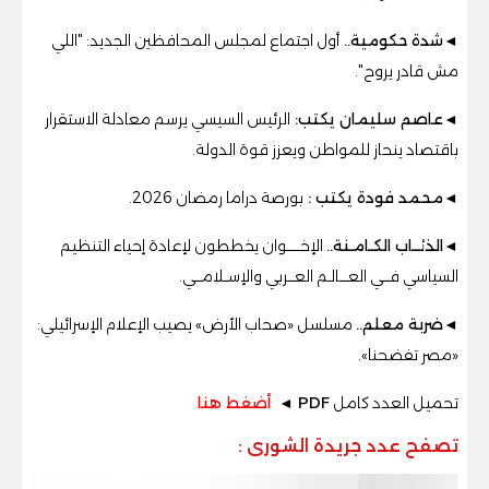
◄
شدة حكومية
..
أول اجتماع لمجلس المحافظين الجديد: "اللي
مش قادر يروح"
.
◄عاصم سليمان يكتب:
الرئيس السيسي يرسم معادلة الاستقرار
باقتصاد ينحاز للمواطن ويعزز قوة الدولة
.
◄محمد فودة يكتب :
بورصة دراما رمضان 2026.
◄الذئــاب الكـامـنة..
الإخــــــوان يخططون لإعادة إحياء التنظيم
السياسي فـــي العــــالـم العـــربي والإســلامـــي.
◄ضربة معلم..
مسلسل «صحاب الأرض» يصيب الإعلام الإسرائيلي:
«مصر تفضحنا».
تحميل العدد كامل
PDF ◄
أضغط هنا
تصفح عدد جريدة الشورى
: