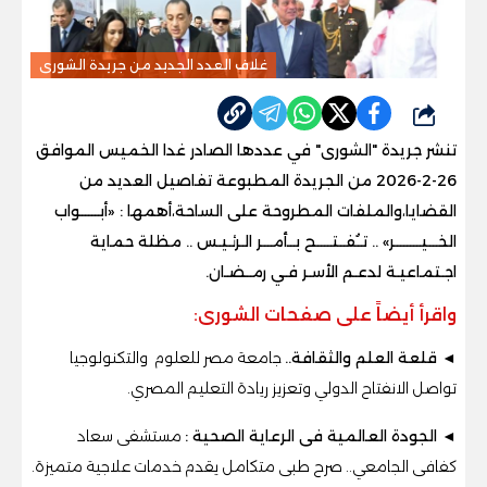
غلاف العدد الجديد من جريدة الشورى
شارك
تنشر جريدة "الشورى" في عددها الصادر غدا الخميس الموافق
26-2-2026 من الجريدة المطبوعة تفاصيل العديد من
القضايا،والملفات المطروحة على الساحة،أهمها : «
أبــــــواب
الخـــيــــــــر
» ..
تــُفــتـــــح بــأمـــر الـرئـيـس .. مظلة حماية
اجـتماعيـة لدعـم الأسـر فـي رمــضـان.
واقرأ أيضاً على صفحات الشورى:
◄ قلعة العلم والثقافة..
جامعة مصر للعلوم والتكنولوجيا
تواصل الانفتاح الدولي وتعزيز ريادة التعليم المصري.
◄ الجودة العالمية فى الرعاية الصحية :
مستشفى سعاد
كفافى الجامعي.. صرح طبى متكامل يقدم خدمات علاجية متميزة
.