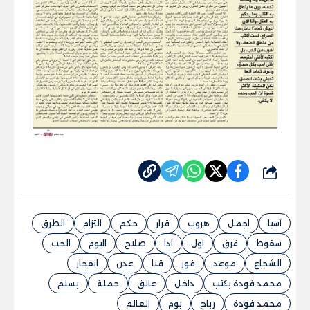
شارك
آسيا
اجمل
هروب
قرار
حكم
التزام
الطرق
سقوط
غرق
اول
ادا
صلاح
اليوم
الحب
الشجاع
موعد
فوز
قنا
عدن
انفجار
محمد فودة يكتب
داخل
عالق
حملة
يسلم
محمد فودة
رياح
يوم
العالم