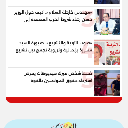
المستقبل
3
«مهندس خارطة السلام».. كيف حول الوزير
حسن رشاد شروط الحرب المعقدة إلى
"خارطة طريق" للانسحاب والإعمار؟
4
«صوت التربية والتشريع».. صبورة السيد..
مسيرة برلمانية وتربوية تجمع بين تشريع
القوانين وصناعة الأجيال لبناء الإنسان
المصري
5
ضبط شخص فبرك فيديوهات يعرض
استرداد حقوق المواطنين بالقوة