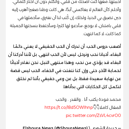
أحببتها، معها كنت أضحك من قلبي، وأتكلم دون أن أختار كلماتي،
وأحلم كأن العالم لا يعاكسني أبدًا، هي كانت وطنا صغيرا أهرب إليه
حين تضيق بي الدنيا، ولذلك، إن كُتب لنا أن نفترق، سأحملها في
قلبي بامتنان، لا بوجع، سأدعو لها كثيرا، وسأحتفظ بنسختها الجميلة
كما كانت، لا كما انتهت.
أصعب دروس الحب، أن تدرك أن الحب الحقيقي لا يعني دائمًا
البقاء، أحيانا نحب ونرحل، ليس لأن الحب انتهى، بل لأننا أدركنا أن
البقاء قد يؤذي من نحب، وهذا منتهى النبل، نحن نغادر أحيانًا
لحماية الآخر، حتى وإن كنا نتفتت في الخفاء، الحب ليس قصة
عن نهاية سعيدة فقط، بل عن وعي حقيقي بأننا لم نخلق
لنكمل كل الحكايات التي بدأناها.
محمد فودة يكتب: أنا .. والقدر .. والحب
المقال كاملا👇👇
https://t.co/l8d5OWIhnp
pic.twitter.com/ZsVL4cvrO0
— جريدة الشورى \ Elshoura News (@ShouraNews)