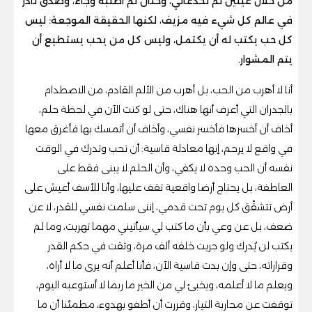
من خلال عينين لم تخدعاني، وحنان لم أطلبه وجاء، وصدق نادر
في عالم كل شيء فيه مزيف، لكنها الحقيقة الموجعة: ليس
كل حب يكتب له أن يكتمل، وليس كل من يحب يستطيع أن
يتم المشوار.
أنا لا أهرب من الحب، بل أهرب من الألم القادم، من الاصطدام
بالجدران التي أعرف أنها هناك، حتى لو كنت الآن في لحظة حلم،
أخاف أن أخسرها فأخسر نفسي، وأخاف أن أتمسك بها فأغرق معها
في واقع لا يرحم، إنها معادلة قاسية: أن تحب وتدرك في الوقت
نفسه أن الحب وحده لا يكفي، وأن الحلم لا يبنى فقط على
العاطفة، بل يحتاج أرضا واقعية تقف عليها، وأنا للأسف أعيش على
أرض تتشقّق كل يوم تحت قدمي، إننى سلمت نفسي للقدر، لا عن
ضعف، بل عن وعي بأن ما كتب لي سيأتيني مهما تهربت، وما لم
يكتب لن يُدرك ولو جريت خلفه ألف مرة، وثقت في حكم القدر
وقراراته، حتى وإن بدت قاسية الآن، فأنا أعلم أنه يرى ما لا أراه،
ويعلم ما لا أعلمه، ويخبئ لي من الخير ما ربما لا أستوعبه اليوم،
توقفت عن محاربة التيار، وقررت أن أطفو بهدوء، مطمئنا أن ما