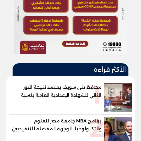
الأكثر قراءة
1
محافظ بني سويف يعتمد نتيجة الدور
الثاني للشهادة الإعدادية العامة بنسبة
79.9% نظامي ...و69.55% منازل.. و70.56%
للمهنية .. و100% للصُم وضعاف السمع
2
والنور للمكفوفين
برنامج MBA جامعة مصر للعلوم
والتكنولوجيا.. الوجهة المفضلة للتنفيذيين
وقيادات المؤسسات لصناعة قادة