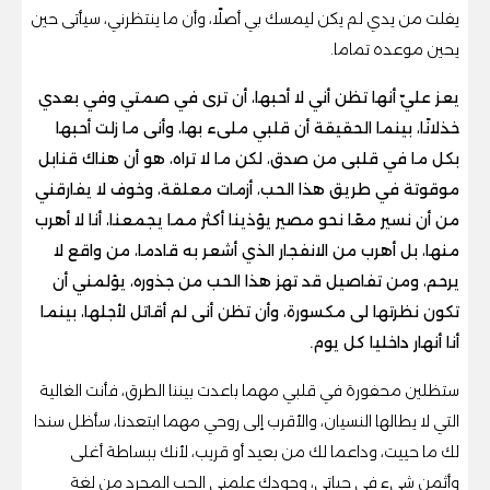
يفلت من يدي لم يكن ليمسك بي أصلًا، وأن ما ينتظرني، سيأتى حين
يحين موعده تماما.
يعز عليّ أنها تظن أني لا أحبها، أن ترى في صمتي وفي بعدي
خذلانًا، بينما الحقيقة أن قلبي ملىء بها، وأنى ما زلت أحبها
بكل ما في قلبى من صدق، لكن ما لا تراه، هو أن هناك قنابل
موقوتة في طريق هذا الحب، أزمات معلقة، وخوف لا يفارقني
من أن نسير معًا نحو مصير يؤذينا أكثر مما يجمعنا، أنا لا أهرب
منها، بل أهرب من الانفجار الذي أشعر به قادما، من واقع لا
يرحم، ومن تفاصيل قد تهز هذا الحب من جذوره، يؤلمني أن
تكون نظرتها لى مكسورة، وأن تظن أنى لم أقاتل لأجلها، بينما
أنا أنهار داخليا كل يوم.
ستظلين محفورة في قلبي مهما باعدت بيننا الطرق، فأنت الغالية
التي لا يطالها النسيان، والأقرب إلى روحي مهما ابتعدنا، سأظل سندا
لك ما حييت، وداعما لك من بعيد أو قريب، لأنك ببساطة أغلى
وأثمن شيء في حياتي، وجودك علمني الحب المجرد من لغة