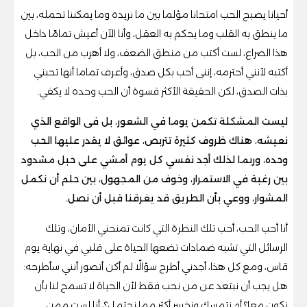
أحيانا يصبح الحب امتحانا مؤلما بين ما نريده وما يمكننا تحمله، بين
ما ينطق به القلب وما يحكم به العقل، وأنا الآن أعيش تمامًا داخل
هذا الصراع، لست أكتب من منطق الضعف، ولا أهرب من الحب، بل
أكتبه لأنني أحترمه، إننى أحب بكل صدق، وأعرف تماما أنها تحبني
بذات الصدق، لكن الحقيقة الأكثر قسوة أن الحب وحده لا يكفي.
ليست المشكلة تكمن يوما في الشعور، بل فى الواقع الذي
نعيشه، هناك ظروف كثيرة تتربص، عوائق لا يقدر عليها الحب
وحده، وربما لذلك أجد نفسي كل يوم أمشي على حبل مشدود
بين رغبة في الاستمرار، وخوف من المجهول، بين حلم أن نكمل
المشوار، ووعي بأن الطريق قد يغرقنا قبل أن نصل.
أنا أحب الحب، أحب تلك النظرة التي كانت تمنحني الأمان، وتلك
الرسائل التي تشبه ضمادات تضعها الحياة على قلبي في نهاية يوم
قاس، ومع كل هذا، أجدني أطرح سؤالًا لم أكن أتصور أنني سأطرحه:
هل يجب أن نبتعد عن من نحب فقط لأن الحياة لا تسمح لنا بأن
نكون معا؟ أم نتمسك ونخسر أكثر مما نحتمل؟، أنا لست ممن