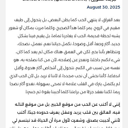
August 30, 2025
بعد الفراق، لا ينتهي الحب كما يظن البعض، بل يتحول إلى طيف
مقيم في الروح، يمر كلما هدأ الضجيج، وكلما مررت بمكان أو شعور
يشبه لحظة قديمة، الحب لا يغادرنا تماما، بل يقيم فينا بشكل
جديد، أكثر وجعا، أقل وضوحا، نكمل حياتنا نعم، نعمل، نضحك،
ونتظاهر بأننا بخير، لكن في العمق هناك مكان لم يعد كما كان،
شيء انكسر داخلنا، ونعجز عن إصلاحه، لأن من كنا نصلحه به، هو
نفسه من تسبب في الكسر، نتحول إلى أشخاص أكثر هدوءً، وأقل
اندفاعا، كأننا نخشى أن نحب مجددا، لا لأننا لا نريد، بل لأن الحب الذي
لم يكتمل، يترك في القلب علامة لا تمحى بسهولة، نغدو أكثر نضجا
ربما، لكننا نفقد جزءًا من براءتنا كلما أحببنا بقوة ثم خسرنا.
إننى لا أكتب عن الحب من موقع الخبير، بل من موقع التائه
فيه، العالق بين قلب يريد، وعقل يعرف حدوده جيدًا، أكتب
لأنني أحببت بصدق، وشعرت لأول مرة أن الحياة قد تبتسم لي