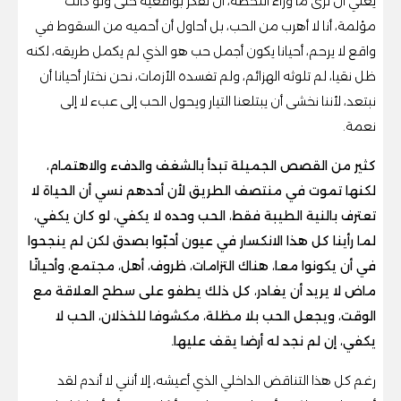
يعني أن ترى ما وراء اللحظة، أن تفكر بواقعية حتى ولو كانت
مؤلمة، أنا لا أهرب من الحب، بل أحاول أن أحميه من السقوط في
واقع لا يرحم، أحيانا يكون أجمل حب هو الذي لم يكمل طريقه، لكنه
ظل نقيا، لم تلوثه الهزائم، ولم تفسده الأزمات، نحن نختار أحيانا أن
نبتعد، لأننا نخشى أن يبتلعنا التيار ويحول الحب إلى عبء لا إلى
نعمة.
كثير من القصص الجميلة تبدأ بالشغف والدفء والاهتمام،
لكنها تموت في منتصف الطريق لأن أحدهم نسي أن الحياة لا
تعترف بالنية الطيبة فقط، الحب وحده لا يكفي، لو كان يكفي،
لما رأينا كل هذا الانكسار في عيون أحبّوا بصدق لكن لم ينجحوا
في أن يكونوا معا، هناك التزامات، ظروف، أهل، مجتمع، وأحيانًا
ماض لا يريد أن يغادر، كل ذلك يطفو على سطح العلاقة مع
الوقت، ويجعل الحب بلا مظلة، مكشوفا للخذلان، الحب لا
يكفي، إن لم نجد له أرضا يقف عليها.
رغم كل هذا التناقض الداخلي الذي أعيشه، إلا أنني لا أندم لقد