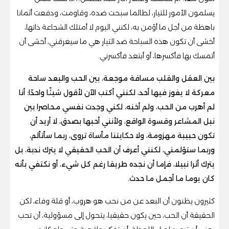
يسلمون الأمور للتيار، لطالما سبحت ضده، وقاومت، ودفعت أثمانا
باهظة من أجل ما أؤمن به، لكنني اليوم لا أمتلك الشجاعة ذاتها،
أخشى أن تكون هذه السباحة ضد التيار هي ما سيغرقني، أخشى أن
أتمسك بها فأكسرها، أو أبتعد فأكسرني.
بين العقل والقلب مسافة موجعة، بين الحب والبعد ساحة
معركة لا يفوز فيها أحد، لكنني أكتب الآن لأقول شيئًا واحدًا: أنا
لم أهرب من الحب، ولم أخنه، لكني وجدت نفسي محاصرا بين
نبل المشاعر وقسوة الواقع، ولأنني أحبها بصدق، لا أريد أن
تكون حبيبة مهزومة، ولا حكايتنا مأساة تروى، ربما سأتألم،
وربما ستؤلمني، لكنني أعرف أن الحب الحقيقي لا يترك ندبة، بل
يترك أثرا نبيلا، فإما أن نجده طريقا رغم كل شيء، أو نكتفي بأنه
كان يوما ما أجمل ما حدث.
كثيرون يظنون أن البعد عن من نحب هو هروب، أو قلة وفاء، لكن
الحقيقة أن الحب، حين يكون حقيقيا، يتحول إلى مسؤولية، أن تحب