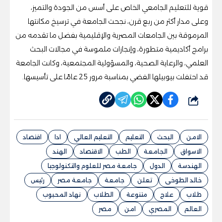
قوية للتعليم الجامعي الخاص على أسس من الجودة والتميز،
وعلى مدار أكثر من ربع قرن، نجحت الجامعة في ترسيخ مكانتها
المرموقة بين الجامعات المصرية والإقليمية بفضل ما تقدمه من
برامج أكاديمية متطورة، وإنجازات ملموسة في مجالات البحث
العلمي، والرعاية الصحية، والمسؤولية المجتمعية، وكانت الجامعة
قد احتفلت بيوبيلها الفضي بمناسبة مرور 25 عامًا على تأسيسها.
شارك
الامن
البحث
التعليم
التعليم العالي
ادا
اقتصاد
الاسواق
الجامعة
الطب
الاقتصاد
الهند
الهندسة
الدول
جامعة مصر للعلوم والتكنولوجيا
خالد الطوخى
تعلن
جامعة
جامعة مصر
رئيس
طلاب
علاج
متنوعة
الطلاب
نهاد المحبوب
العالم
المصري
امن
مصر