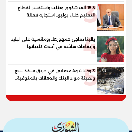
3
15.8 ألف شكوى وطلب واستفسار لقطاع
التعليم خلال يوليو.. استجابة فعالة
لشكاوى الطلاب وأولياء الأمور
4
يالينا تفاجئ جمهورها.. رومانسية على البارد
وإيقاعات ساخنة في أحدث كليباتها
5
3 وفيات و4 مصابين في حريق منفذ لبيع
وتعبئة مواد البناء والدهانات بالمنوفية..
والمحافظ يتابع من موقع الحادث