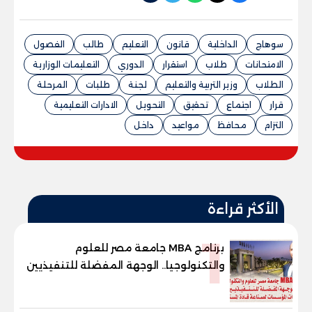
سوهاج
الداخلية
قانون
التعليم
طالب
الفصول
الامتحانات
طلاب
استقرار
الدوري
التعليمات الوزارية
الطلاب
وزير التربية والتعليم
لجنة
طلبات
المرحلة
قرار
اجتماع
تحقيق
التحويل
الادارات التعليمية
التزام
محافظ
مواعيد
داخل
الأكثر قراءة
1
برنامج MBA جامعة مصر للعلوم
والتكنولوجيا.. الوجهة المفضلة للتنفيذيين
وقيادات المؤسسات لصناعة قادة
المستقبل