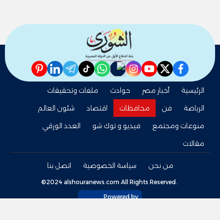
pinterest
linkedin
telegram
whatsapp
tiktok
instagram
nabd
youtube
twitter
facebook
الرئيسية
أخبار مصر
حوادث
ملفات وتحقيقات
الرياضة
فن
محافظات
اقتصاد
شئون العالم
منوعات ومجتمع
فيديو و توك شو
العدد الورقي
مقالات
من نحن
سياسة الخصوصية
اتصل بنا
©2024 alshouranews.com All Rights Reserved.
Powered by
tel