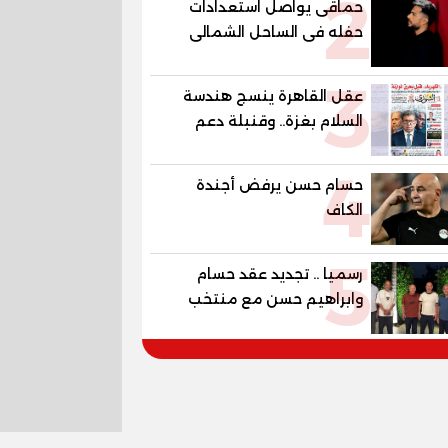
2
حماقى يواصل استعدادات
العالمية في مصر ضمن
حفله فى الساحل الشمالى
مشروع «أوجامي» خلال أيام
الجمعة
3
عقل القاهرة ينسج هندسة
السلام بغزة.. وقنبلة دعم
الكهرباء تفجر الموازنة
4
حسام حسن يرفض أجندة
الكاف
5
رسميا .. تجديد عقد حسام
وابراهيم حسن مع منتخب
مصر حتي مونديال 2030