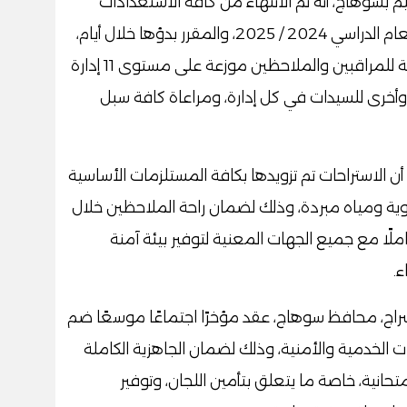
يم بسوهاج، أنه تم الانتهاء من كافة الاستعدادات
النهائية لانطلاق امتحانات الثانوية العامة للعام الدراسي 2024 / 2025، والمقرر بدؤها خلال أيام،
مشيرًا إلى أن المديرية أنهت تجهيز 22 استراحة للمراقبين والملاحظين موزعة على مستوى 11 إدارة
 وأخرى للسيدات في كل إدارة، ومراعاة كافة سبل
 الاستراحات تم تزويدها بكافة المستلزمات الأساسية
ة ومياه مبردة، وذلك لضمان راحة الملاحظين خلال
ملًا مع جميع الجهات المعنية لتوفير بيئة آمنة
.
اح سراج، محافظ سوهاج، عقد مؤخرًا اجتماعًا موسعًا ضم
ت الخدمية والأمنية، وذلك لضمان الجاهزية الكاملة
تحانية، خاصة ما يتعلق بتأمين اللجان، وتوفير