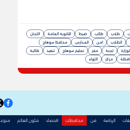
ت
طلاب
طالب
ضبط
الثانوية العامة
اللجان
الطلاب
امن
المدارس
محافظ سوهاج
وزارة
لجنة
مقر
تعليم سوهاج
تنفيذ
طالبة
افظة
مركز
اللواء
book
قات
الرياضة
فن
محافظات
اقتصاد
شئون العالم
منوعا