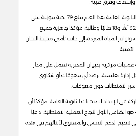
 وإسعاف وفرق طبية.
وقال "محمد السيد" أن عدد لجان امتحانات الثانوية العامة هذا العام يبلغ 79 لجنة موزعة على
مستوى المحافظة، ويؤدي الامتحانات بها 32 ألفًا و18 طالبًا وطالبة، مؤكدًا جاهزية جميع
 وتوافر المياه المبردة، إلى جانب تأمين محيط اللجان
لأمنية.
مليات مركزية بديوان المديرية تعمل على مدار
ل إدارة تعليمية، لرصد أي معوقات أو شكاوى
سير الامتحانات دون معوقات.
كة في الإعداد لامتحانات الثانوية العامة، مؤكدًا أن
هو الضامن الأول لنجاح العملية الامتحانية، داعيًا
ور إلى تقديم الدعم النفسي والمعنوي لأبنائهم في هذه