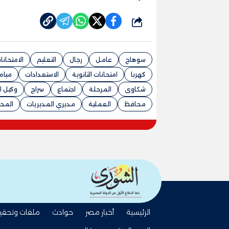
شارك
سوهاج
عامل
رجال
التعليم
الامتحانا
كهربا
امتحانات الثانوية
الاستعدادات
مياه
شكاوى
المرحلة
اجتماع
سراج
وكيل ال
محافظ
العملية
مديري المديريات
المح
الرئيسية
أخبار مصر
حوادث
ملفات وتحقي