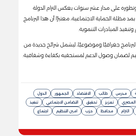
ج وتطوره على مدار عشر سنوات يعكس التزام الدولة
مد مظلة الحماية الاجتماعية، معتبرًا أن هذا البرنامج
نفيذ المبادرات التنموية.
لبرنامج جغرافيًا وموضوعيًا، ليشمل شرائح جديدة من
تقييم لضمان وصول الدعم لمستحقيه بكفاءة وشفافية.
مدرس
طالب
الاقتصاد
الجمهور
الدول
المصري
تعزيز
تحقيق
التضامن الاجتماعي
تنفيذ
التزام
محافظ
حزب
امين التنظيم
اجتماع