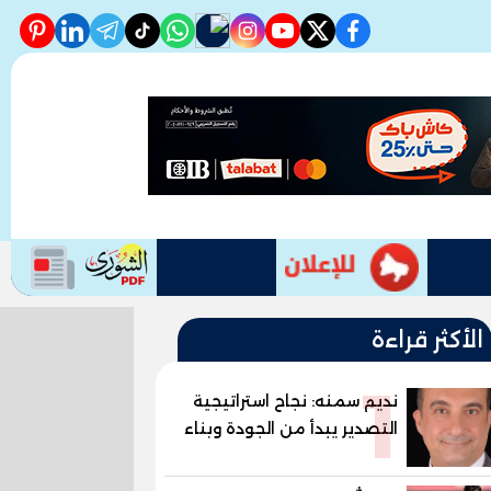
erest
linkedin
telegram
whatsapp
tiktok
instagram
nabd
youtube
twitter
facebook
الأكثر قراءة
1
نديم سمنه: نجاح استراتيجية
التصدير يبدأ من الجودة وبناء
الثقة في شعار "صنع في
مصر"