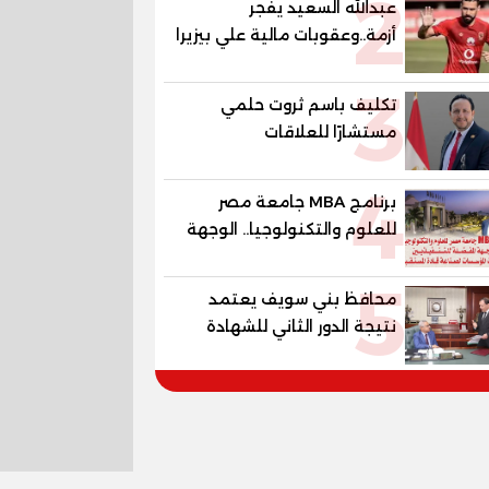
2
عبدالله السعيد يفجر
أزمة..وعقوبات مالية علي بيزيرا
وبانزا
3
تكليف باسم ثروت حلمي
مستشارًا للعلاقات
الدبلوماسية وعضوًا بالهيئة
4
الاستشارية العليا لمنظمة
برنامج MBA جامعة مصر
«جاد جمينت يوإن»
للعلوم والتكنولوجيا.. الوجهة
المفضلة للتنفيذيين وقيادات
5
المؤسسات لصناعة قادة
محافظ بني سويف يعتمد
المستقبل
نتيجة الدور الثاني للشهادة
الإعدادية العامة بنسبة
79.9% نظامي ...و69.55%
منازل.. و70.56% للمهنية ..
و100% للصُم وضعاف السمع
والنور للمكفوفين