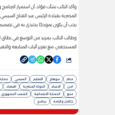
وأكد النائب نشأت فؤاد، أن استمرار البرنام
المصرية بقيادة الرئيس عبد الفتاح السيسي ب
يجب أن يكون نموذجًا يحتذى به في تصميم وت
وطالب النائب، بمزيد من التوسع في نطاق ا
المستحقين، مع تعزيز آليات المتابعة وال
شارك
مصر
سوهاج
التعليم
السيسي
حماية
امن
الاعباء
الدولة المصرية
اقتصاد
منع
الحماية الاجتماعية
الشعب الجمهوري
تكافل وكرامه
برنامج