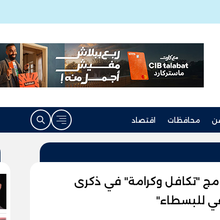
ن
محافظات
اقتصاد
امج "تكافل وكرامة" في ذكرى
قي للبسطاء"