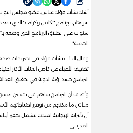
شارك
أشاد نشأت فؤاد عباس، عضو مجلس النواب
سوهاج، ببرنامج "تكافل وكرامة" الذي تنفذه
سنوات على انطلاق البرنامج الذي وصفه بـ"أح
الحديثة".
وقال النائب نشأت فؤاد في تصريحات صحفية،
تخفيف الأعباء عن كاهل الفئات الأكثر احتياج
البرنامج جسد رؤية الدولة في تحقيق العدال
وأضاف أن البرنامج ساهم في تحسين مستو
مباشر، ما مكنهم من توفير احتياجاتهم الأساس
أن تأثيراته الإيجابية امتدت لتشمل تحفيز أب
المدرسي.