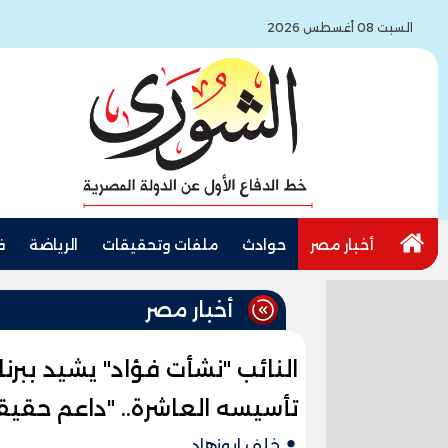
السبت 08 أغسطس 2026
أخبار مصر
حوادث
ملفات وتحقيقات
الرياضة
ف
أخبار مصر
النائب "نشأت فؤاد" يشيد ببرن
تأسيسه العاشرة.. "داعم حقي
خلف ابوزهاد