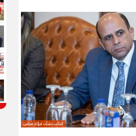
النائب نشأت فؤاد عباس