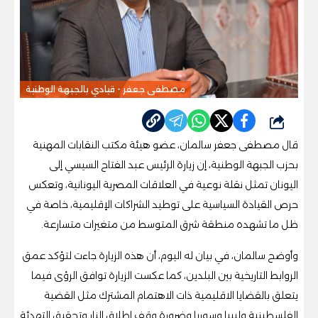
مصطفى جعفر - قيادي بالجبهة الوطنية
شارك
قال مصطفى جعفر سالمان، عضو هيئة مكتب النقابات المهنية
بحزب الجبهة الوطنية، إن زيارة الرئيس عبد الفتاح السيسي إلى
اليونان تمثل نقلة نوعية في العلاقات المصرية اليونانية، وتعكس
حرص القيادة السياسية على توطيد الشراكات الإقليمية، خاصة في
ظل ما تشهده منطقة شرق المتوسط من متغيرات متسارعة.
وأوضح سالمان، في بيان له اليوم، أن هذه الزيارة جاءت لتؤكد عمق
الروابط التاريخية بين البلدين، كما عكست الزيارة توافق الرؤى فيما
يتعلق بالقضايا الاقليمية ذات الاهتمام المشترك مثل القضية
الفلسطينية وليبيا وسوريا وضرورة وقف إطلاق النار وتحقيق التهدئة