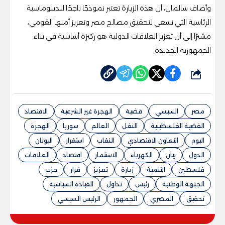
وأضاف سالمان، أن هذه الزيارة تعتبر نموذجًا ناجحًا للدبلوماسية
الرئاسية التي تسعى لتحقيق مصالح مصر وتعزيز أمنها القومي،
مشيرًا إلى أن تعزيز العلاقات الدولية هو ركيزة أساسية في بناء
الجمهورية الجديدة.
شارك
مصر
السيسي
قضية
الهجرة غير الشرعية
الاقتصاد
القضية الفلسطينية
النقل
العالم
سوريا
الهجرة
اليوم
التعاون الاقتصادي
النقاب
استقرار
اليونان
الدول
بيان
الكهرباء
الاستثمار
اقتصاد
العلاقات
فلسطين
التنمية
زيارة
تعزيز
قرار
حزب
الجبهة الوطنية
رئيس
تداول
القيادة السياسية
تحقيق
المصري
الجمهور
الرئيس السيسي