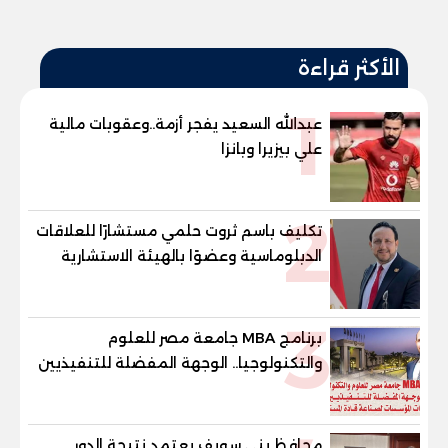
الأكثر قراءة
1
عبدالله السعيد يفجر أزمة..وعقوبات مالية
علي بيزيرا وبانزا
2
تكليف باسم ثروت حلمي مستشارًا للعلاقات
الدبلوماسية وعضوًا بالهيئة الاستشارية
العليا لمنظمة «جاد جمينت يوإن»
3
برنامج MBA جامعة مصر للعلوم
والتكنولوجيا.. الوجهة المفضلة للتنفيذيين
وقيادات المؤسسات لصناعة قادة
المستقبل
محافظ بني سويف يعتمد نتيجة الدور