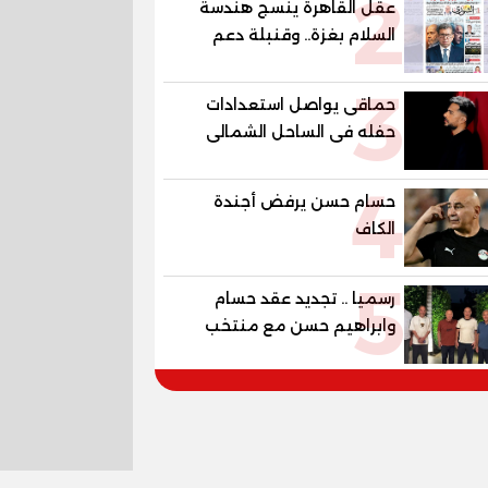
2
عقل القاهرة ينسج هندسة
العالمية في مصر ضمن
السلام بغزة.. وقنبلة دعم
مشروع «أوجامي» خلال أيام
الكهرباء تفجر الموازنة
3
حماقى يواصل استعدادات
حفله فى الساحل الشمالى
الجمعة
4
حسام حسن يرفض أجندة
الكاف
5
رسميا .. تجديد عقد حسام
وابراهيم حسن مع منتخب
مصر حتي مونديال 2030