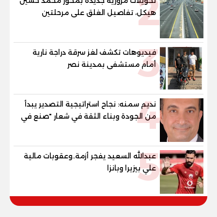
2
تحويلات مرورية جديدة بمحور محمد حسين
هيكل، تفاصيل الغلق على مرحلتين
3
فيديوهات تكشف لغز سرقة دراجة نارية
أمام مستشفى بمدينة نصر
4
نديم سمنه: نجاح استراتيجية التصدير يبدأ
من الجودة وبناء الثقة في شعار "صنع في
مصر"
5
عبدالله السعيد يفجر أزمة..وعقوبات مالية
علي بيزيرا وبانزا