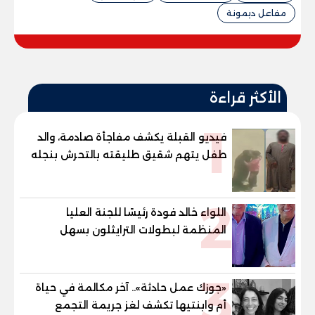
مفاعل ديمونة
الأكثر قراءة
1
فيديو القبلة يكشف مفاجأة صادمة، والد
طفل يتهم شقيق طليقته بالتحرش بنجله
في القليوبية
2
اللواء خالد فودة رئيسًا للجنة العليا
المنظمة لبطولات الترايثلون بسهل
حشيش
3
«جوزك عمل حادثة».. آخر مكالمة في حياة
أم وابنتيها تكشف لغز جريمة التجمع