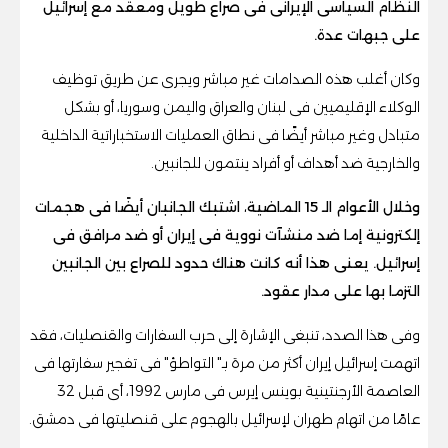
النظام السياسى الإيرانى فى صراع طويل ومعقد مع إسرائيل
على جبهات عدة.
وكان أغلب هذه الصدامات غير مباشر ويجرى عن طريق توظيف
الوكلاء الإقليميين فى لبنان والعراق واليمن وسوريا، أو بشكل
متبادل وغير مباشر أيضًا فى نطاق العمليات الاستخباراتية الداخلية
والخارجية ضد أهداف أو أفراد ينتمون للجانبين.
وخلال الأعوام الـ 15 الماضية، اشتبك الجانبان أيضًا فى هجمات
إلكترونية إما ضد منشآت نووية فى إيران أو ضد مرافق فى
إسرائيل. يعنى هذا أنه كانت هناك حدود للصراع بين الجانبين
التزما بها على مدار عقود.
وفى هذا الصدد، تنبغى الإشارة إلى حرب السفارات والقنصليات، فقد
اتهمت إسرائيل إيران أكثر من مرة بـ" التواطؤ" فى تفجير سفارتها فى
العاصمة الأرجنتينية بوينس إيرس فى مارس 1992، أى قبل 32
عامًا من اتهام طهران لإسرائيل بالهجوم على قنصليتها فى دمشق.