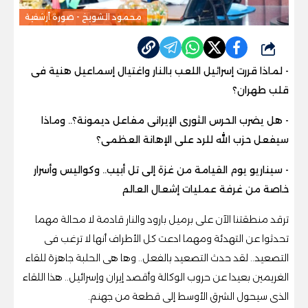
محمود الشويخ - صورة أرشفية
شارك
- لماذا قررت إسرائيل اللعب بالنار واغتيال إسماعيل هنية فى
قلب طهران؟
- هل يضرب الحرس الثورى الإيرانى مفاعل ديمونة؟.. وماذا
سيفعل حزب الله للرد على الإهانة العظمى؟
- سيناريو يوم القيامة من غزة إلى تل أبيب.. وكواليس وأسرار
خاصة من غرفة عمليات إشعال العالم
ترقد منطقتنا الآن على برميل بارود والنار قادمة لا محالة مهما
تحدثوا عن التهدئة ومهما ادعت كل الأطراف أنها لا ترغب فى
التصعيد.. لقد حدث التصعيد بالفعل.. وها هى الحلبة جاهزة للقاء
الغريمين بعيدا عن حروب الوكالة وأقصد إيران وإسرائيل.. هذا اللقاء
الذى سيحول الشرق الأوسط إلى قطعة من جهنم.