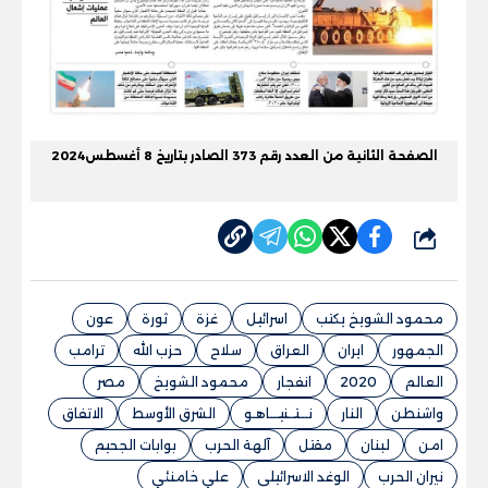
الصفحة الثانية من العدد رقم 373 الصادر بتاريخ 8 أغسطس2024
شارك
محمود الشويخ يكتب
اسرائيل
غزة
ثورة
عون
الجمهور
ايران
العراق
سلاح
حزب الله
ترامب
العالم
2020
انفجار
محمود الشويخ
مصر
واشنطن
النار
نـــتــنيـــاهـو
الشرق الأوسط
الاتفاق
امن
لبنان
مقتل
آلهة الحرب
بوابات الجحيم
نيران الحرب
الوغد الاسرائيلى
علي خامنئي