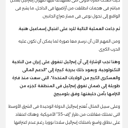
مباشر فى هجمات انطلقت من أراضيها فى الداخل، ما يشير فى
الواقع إلى تحول نوعى فى مسار صراع الجانبين.
ثم جاءت العملية التالية للرد على اغتيال إسماعيل هنية.
ومن المهم الآن أن نرسم معا صورة لما يمكن أن تكون عليه
الحرب الكبرى.
وهنا تجب الإشارة إلى أن إسرائيل تتفوق على إيران من الناحية
التكنولوجية، ويعود ذلك بدرجة كبيرة إلى "الدعم المالى
والعسكرى الكبير من الولايات المتحدة"، التى سعت منذ فترة
طويلة إلى ضمان تفوق إسرائيل فى المنطقة كجزء من
التزامها بأمن حليفتها، وفق بلومبيرج.
وعلى سبيل المثال، تُعتبر إسرائيل الدولة الوحيدة فى الشرق الأوسط
التى تمتلك مقاتلات من طراز "إف-35" الأمريكية. وهناك اعتقاد
على نطاق واسع بامتلاك إسرائيل سلاحا نوويا، رغم عدم اعترافها