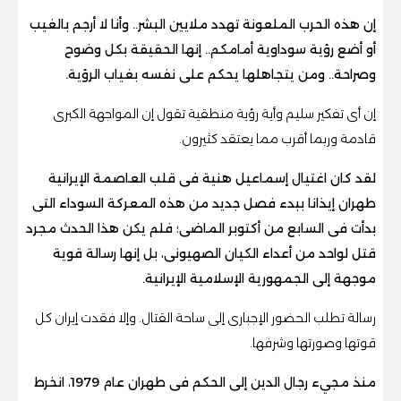
إن هذه الحرب الملعونة تهدد ملايين البشر.. وأنا لا أرجم بالغيب
أو أضع رؤية سوداوية أمامكم.. إنها الحقيقة بكل وضوح
وصراحة.. ومن يتجاهلها يحكم على نفسه بغياب الرؤية.
إن أى تفكير سليم وأية رؤية منطقية تقول إن المواجهة الكبرى
قادمة وربما أقرب مما يعتقد كثيرون.
لقد كان اغتيال إسماعيل هنية فى قلب العاصمة الإيرانية
طهران إيذانا ببدء فصل جديد من هذه المعركة السوداء التى
بدأت فى السابع من أكتوبر الماضى؛ فلم يكن هذا الحدث مجرد
قتل لواحد من أعداء الكيان الصهيونى، بل إنها رسالة قوية
موجهة إلى الجمهورية الإسلامية الإيرانية.
رسالة تطلب الحضور الإجبارى إلى ساحة القتال. وإلا فقدت إيران كل
قوتها وصورتها وشرفها.
منذ مجيء رجال الدين إلى الحكم فى طهران عام 1979، انخرط