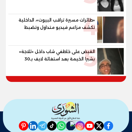
الخامس
4
«طائرات مسيرة تراقب البيوت»، الداخلية
تكشف مزاعم فيديو متداول وتضبط
صاحبه المريض نفسيا
5
القبض على خاطفي شاب داخل «ثلاجة»
بشبرا الخيمة بعد استغاثة لايف بـ30
دقيقة
pinterest
linkedin
telegram
whatsapp
tiktok
instagram
nabd
youtube
twitter
facebook