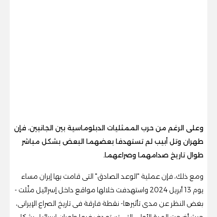
وعلى الرغم من حرب الممثليات الدبلوماسية بين الجانبين، فإن
طهران وتل أبيب لم تستهدفا بعضهما البعض بشكل مباشر
طوال تاريخ صدامهما وصراعهما.
ومع ذلك، فإن عملية "الوعد الصادق" التى قامت بها إيران مساء
يوم 13 أبريل 2024 واستهدفت خلالها مواقع داخل إسرائيل مثّلت -
بغض النظر عن مدى تأثيرها- نقطة فارقة فى تاريخ الصراع الإيرانى،
حيث أضحت المرة الأولى التى تستهدف فيها طهران إسرائيل بشكل