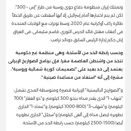
وتمتلك إيران منظومة دفاع جوى روسية من طراز "إس – 300"،
لكن لم يتم اختبارها أمام إسرائيل، إلا أنها أسقطت عن طريق الخطأ
طائرة ركاب أوكرانية عام 2020، وسط توترات مع الولايات المتحدة
فى أعقاب مقتل قائد الحرس الثورى، قاسم سليمانى، فى العراق
إبان حكم إدارة الرئيس السابق دونالد ترامب.
وحسب رابطة الحد من الأسلحة، وهى منظمة غير حكومية
تتخذ من واشنطن العاصمة مقرا، فإن برنامج الصواريخ الإيرانى
يعتمد إلى حد بعيد على "تصميمات كورية شمالية وروسية"،
مشيرة إلى أنه "استفاد من مساعدة صينية.".
و"الصواريخ الباليستية" الإيرانية قصيرة ومتوسطة المدى تشمل:
"شهاب-1" الذى يقدر مداه بنحو 300 كيلومتر، و"ذو الفقار" (700
كيلومتر)، و"شهاب-3" (800-1000 كيلومتر)، و"عماد-1" الجارى
تطويره (يصل مداه إلى ألفى كيلومتر) و"سجيّل" الجارى تطويره
أيضا (1500-2500 كيلومتر)، حسب رابطة الحد من الأسلحة.