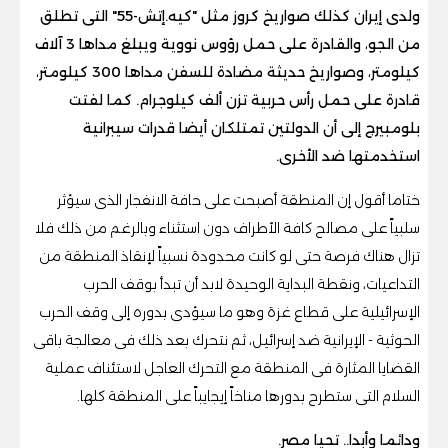
ولدى إيران كذلك صواريخ كروز مثل "كيه.إتش-55" التى تطلق
من الجو، والقادرة على حمل رؤوس نووية ويبلغ مداها 3 آلاف
كيلومتر، وصواريخ حديثة مضادة للسفن مداها 300 كيلومتر،
قادرة على حمل رأس حربية تزن ألف كيلوجرام. كما لفتت
بلومبيرج إلى أن الدولتين تمتلكان أيضا قدرات سيبرانية
استخدمتها ضد الأخرى.
ختاما أقول إن المنطقة أصبحت على حافة الانفجار الذى سيؤثر
سلبياً على مصالح كافة الأطراف دون استثناء وبالرغم من ذلك فلا
تزال هناك فرصة حتى لو كانت محدودة نسبياً لإنقاذ المنطقة من
التداعيات، ونقطة البداية الوحيدة لابد أن تبدأ بوقف الحرب
الإسرائيلية على قطاع غزة وهو ما سيؤدى بدوره إلى وقف الحرب
الحوثية - الإيرانية ضد إسرائيل، ثم نتحرك بعد ذلك فى معالجة باقى
القضايا المثارة فى المنطقة مع التحرك العاجل لاستئناف عملية
السلام التى ستطرح بدورها مناخاً إيجايباً على المنطقة كلها.
ودائما وأبدا.. تحيا مصر.