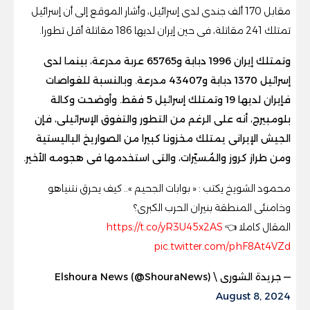
مقابل 170 ألف جندى لدى إسرائيل، وأشار الموقع إلى أن إسرائيل
تمتلك 241 مقاتلة، فى حين إيران لديها 186 مقاتلة أقل تطورا.
وتمتلك إيران 1996 دبابة و65765 عربة مدرعة، بينما لدى
إسرائيل 1370 دبابة و43407 مدرعة. وبالنسبة للغواصات
فإيران لديها 19 وتمتلك إسرائيل 5 فقط. وأوضحت وكالة
بلومبيرج، أنه على الرغم من التطور والتفوق الإسرائيلى، فإن
الجيش الإيرانى يمتلك مخزونا كبيرا من الصواريخ الباليستية
ومن طراز كروز والمُسيّرات، والتى استخدمها فى هجومه الأخير.
محمود الشويخ يكتب : « بوابات الجحيم ».. كيف يحرق نتنياهو
وخامنئى المنطقة بنيران الحرب الكبرى؟
المقال كاملا 👈
https://t.co/yR3U45x2AS
pic.twitter.com/phF8At4VZd
— جريدة الشورى \ Elshoura News (@ShouraNews)
August 8, 2024