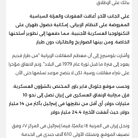
بذلك على الإطلاق.
على الجانب الآخر، أعاقت العقوبات والعزلة السياسية
المفروضة على النظام الإيرانى، إمكانية حصول طهران على
التكنولوجيا العسكرية الأجنبية، مما دفعها إلى تطوير أسلحتها
الخاصة، ومن بينها الصواريخ والطائرات دون طيار.
وأشارت بلومبيرج إلى أن معظم المقاتلات الإيرانية "من طراز قديم
يعود إلى فترة ما قبل ثورة عام 1979 فى البلاد". وتم الاتفاق مؤخرا
على شراء مقاتلات روسية، لكن لا يتضح موعد تسلمها حتى الآن.
وحسب موقع جلوبال فاير باور، المختص بالشؤون العسكرية،
فإن ميزانية الإنفاق العسكرى فى إيران تصل إلى نحو 10
مليارات دولار، أى أقل من نظيرتها فى إسرائيل بأكثر من 14 مليار
دولار، حيث أنفقت الأخيرة 24.4 مليار دولار.
وتحل إيران فى المرتبة ١٤ عالميًا، فيما إسرائيل فى المركز ١٧، وفق
تصنيف الموقع، وتمتلك الأولى 610 آلاف جندى فى الخدمة