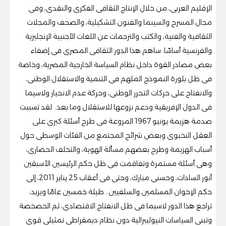
الإقليم العربى، من خلال الإنتاج الثقافى الفكرى والنقدى، وفى
مجال المسرح والسينما والفنون التشكيلية، والصحف والمجلات
الثقافية والفنية، والكتب والترجمات عن اللغات الأجنبية الإنجليزية
والفرنسية أساسًا. ساهم هذا الدور الثقافى المصرى فى إضفاء
بعض مصادر القوة داخل نظام السياسة الخارجية المصرية، وخاصة
فى ظل بلورة النموذج الملهم فى التنمية والاستقلال الوطنى،
والانفتاح على حركات التحرر الوطنى، وحركة عدم الانحياز ولاسيما
فى الدول الإفريقية ودعم نزوعها للاستقلال وما بعد. لقد تسببت
صدمة هزيمة يونيو 1967 المروعة فى طرح أسئلة كبرى على
العقل النخبوى وبعض شرائح المجتمع من الفئات الوسطى حول
أسباب الهزيمة وطرح بعضهم مسألة الهوية، والتخلف الحضارى،
وهى أسئلة مستمرة وتفاقمت فى ظل حكم الرئيسين الأسبقين
أنور السادات، وحسنى مبارك، وحتى فى أعقاب 25 يناير 2011، إلى
حكم الإخوان المسلمين والسلفيين.. طيلة خمسين عامًا ويزيد،
تراجع هذا الدور لاسيما فى ظل الانفتاح الاقتصادى، ثم الخصخصة
وتبنى السياسات النيوليبرالية دون نظام ديمقراطى تمثيلى قوى