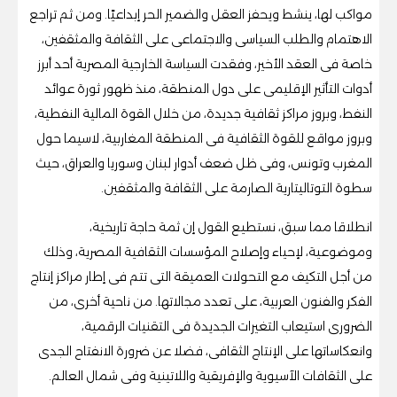
مواكب لها، ينشط ويحفز العقل والضمير الحر إبداعيًا. ومن ثم تراجع
الاهتمام والطلب السياسى والاجتماعى على الثقافة والمثقفين،
خاصة فى العقد الأخير، وفقدت السياسة الخارجية المصرية أحد أبرز
أدوات التأثير الإقليمى على دول المنطقة، منذ ظهور ثورة عوائد
النفط، وبروز مراكز ثقافية جديدة، من خلال القوة المالية النفطية،
وبروز مواقع للقوة الثقافية فى المنطقة المغاربية، لاسيما حول
المغرب وتونس، وفى ظل ضعف أدوار لبنان وسوريا والعراق، حيث
سطوة التوتاليتارية الصارمة على الثقافة والمثقفين.
انطلاقا مما سبق، نستطيع القول إن ثمة حاجة تاريخية،
وموضوعية، لإحياء وإصلاح المؤسسات الثقافية المصرية، وذلك
من أجل التكيف مع التحولات العميقة التى تتم فى إطار مراكز إنتاج
الفكر والفنون العربية، على تعدد مجالاتها. من ناحية أخرى، من
الضرورى استيعاب التغيرات الجديدة فى التقنيات الرقمية،
وانعكاساتها على الإنتاج الثقافى، فضلا عن ضرورة الانفتاح الجدى
على الثقافات الآسيوية والإفريقية واللاتينية وفى شمال العالم.