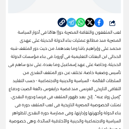
شارك
لعب المثقفون والثقافة المصرية دورًا هامًا فى أدوار السياسة
المصرية منذ مطالع عمليات بناء الدولة الحديثة على عهدى
محمد على وإبراهيم باشا وما بعدهما، من حيث دور المثقف شبه
الحداثى ابن البعثات التعليمية فى أوروبا، فى بناء مؤسسات الدولة
الحديثة، وخاصة على عهد إسماعيل وما بعده، على نحو ساهم فى
تأسيس وضعية خاصة، تختلف عن دور المثقف النقدى من
السلطات القائمة - السياسية والدينية والاجتماعية - حسب التقليد
الثقافى التاريخى الفرنسى منذ قضية درايفوس ذائعة الصيت ودفاع
"إميل زولا عنه".. إلخ. بعد ظهور المثقف فى فرنسا ودوره النقدى،
تمثلت الخصوصية المصرية التاريخية فى لعب المثقف دوره فى
بناء الدولة وأجهزتها وإدارتها، وفى ممارسة دوره النقدى للظواهر
السياسية والاجتماعية والدينية والأخلاقية السائدة، وهى خصوصية
مصرية بامتياز.