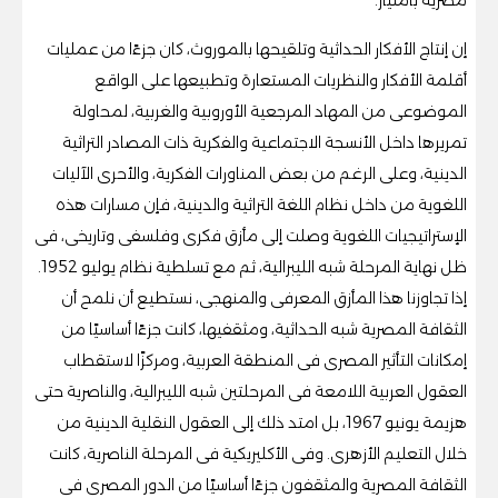
إن إنتاج الأفكار الحداثية وتلقيحها بالموروث، كان جزءًا من عمليات
أقلمة الأفكار والنظريات المستعارة وتطبيعها على الواقع
الموضوعى من المهاد المرجعية الأوروبية والغربية، لمحاولة
تمريرها داخل الأنسجة الاجتماعية والفكرية ذات المصادر التراثية
الدينية، وعلى الرغم من بعض المناورات الفكرية، والأحرى الآليات
اللغوية من داخل نظام اللغة التراثية والدينية، فإن مسارات هذه
الإستراتيجيات اللغوية وصلت إلى مأزق فكرى وفلسفى وتاريخى، فى
ظل نهاية المرحلة شبه الليبرالية، ثم مع تسلطية نظام يوليو 1952.
إذا تجاوزنا هذا المأزق المعرفى والمنهجى، نستطيع أن نلمح أن
الثقافة المصرية شبه الحداثية، ومثقفيها، كانت جزءًا أساسيًا من
إمكانات التأثير المصرى فى المنطقة العربية، ومركزًا لاستقطاب
العقول العربية اللامعة فى المرحلتين شبه الليبرالية، والناصرية حتى
هزيمة يونيو 1967، بل امتد ذلك إلى العقول النقلية الدينية من
خلال التعليم الأزهرى. وفى الأكليريكية فى المرحلة الناصرية، كانت
الثقافة المصرية والمثقفون جزءًا أساسيًا من الدور المصرى فى