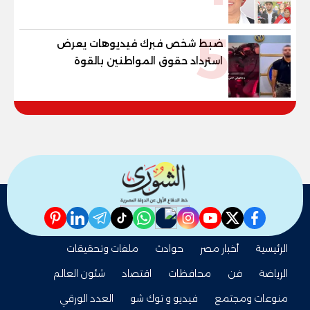
القوانين وصناعة الأجيال لبناء الإنسان
المصري
5
ضبط شخص فبرك فيديوهات يعرض
استرداد حقوق المواطنين بالقوة
pinterest
linkedin
telegram
whatsapp
tiktok
instagram
nabd
youtube
twitter
facebook
الرئيسية
أخبار مصر
حوادث
ملفات وتحقيقات
الرياضة
فن
محافظات
اقتصاد
شئون العالم
منوعات ومجتمع
فيديو و توك شو
العدد الورقي