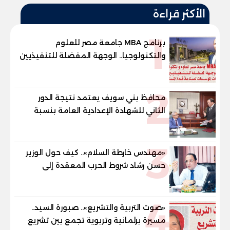
الأكثر قراءة
1
برنامج MBA جامعة مصر للعلوم
والتكنولوجيا.. الوجهة المفضلة للتنفيذيين
وقيادات المؤسسات لصناعة قادة
المستقبل
2
محافظ بني سويف يعتمد نتيجة الدور
الثاني للشهادة الإعدادية العامة بنسبة
79.9% نظامي ...و69.55% منازل.. و70.56%
للمهنية .. و100% للصُم وضعاف السمع
3
والنور للمكفوفين
«مهندس خارطة السلام».. كيف حول الوزير
حسن رشاد شروط الحرب المعقدة إلى
"خارطة طريق" للانسحاب والإعمار؟
4
«صوت التربية والتشريع».. صبورة السيد..
مسيرة برلمانية وتربوية تجمع بين تشريع