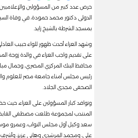
حرص عدد كبير من المسؤولين والإعلاميين 
الدولى دكتور محمد حمودة، في وفاة السيد
بمسجد الشرطة بالشيخ زايد.
وشهد العزاء أحدث ظهور للواء حبيب العادلي
على تقديم واجب العزاء في والدة زوجة ال
محافظ البنك المركزي المصري، وجمال مبار
رئيس مجلس أمناء جامعة مصر للعلوم والتك
الصحفى مجدى الجلاد.
وتوافد كبار المسؤولين على العزاء، حيث
المنتدب لمجموعة طلعت مصطفى القابضة، و
سعد وكيل أول مجلس النواب، وعمرو موسى 
علي، ومحمد المرشدي وهاني عزيز، وأشرف س