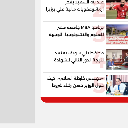
2
عبدالله السعيد يفجر
«جاد جمينت يوإن»
أزمة..وعقوبات مالية علي بيزيرا
وبانزا
3
برنامج MBA جامعة مصر
للعلوم والتكنولوجيا.. الوجهة
المفضلة للتنفيذيين وقيادات
4
المؤسسات لصناعة قادة
محافظ بني سويف يعتمد
المستقبل
نتيجة الدور الثاني للشهادة
الإعدادية العامة بنسبة
5
79.9% نظامي ...و69.55%
«مهندس خارطة السلام».. كيف
منازل.. و70.56% للمهنية ..
حول الوزير حسن رشاد شروط
و100% للصُم وضعاف السمع
الحرب المعقدة إلى "خارطة
والنور للمكفوفين
طريق" للانسحاب والإعمار؟