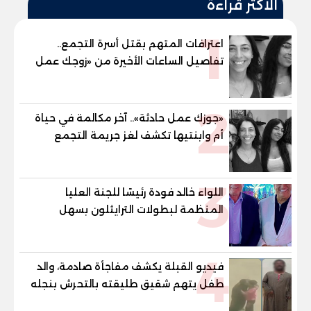
الأكثر قراءة
1
اعترافات المتهم بقتل أسرة التجمع..
تفاصيل الساعات الأخيرة من «زوجك عمل
حادثة» حتى إطلاق النار
2
«جوزك عمل حادثة».. آخر مكالمة في حياة
أم وابنتيها تكشف لغز جريمة التجمع
الخامس
3
اللواء خالد فودة رئيسًا للجنة العليا
المنظمة لبطولات الترايثلون بسهل
حشيش
4
فيديو القبلة يكشف مفاجأة صادمة، والد
طفل يتهم شقيق طليقته بالتحرش بنجله
في القليوبية