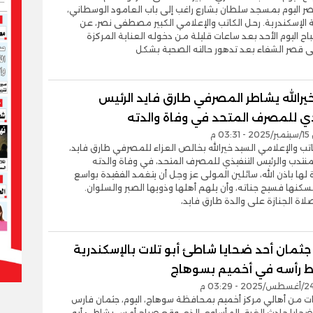
صر اليوم بمسجد سلطان بشارع راغب إلى باب العامود الوسطاني،
الإسكندرية. رحل الكاتب والإعلامي الكبير مصطفى نصر، عن
اح اليوم الأحد بعد ساعات قليلة من دخوله العناية المركزة
قصر الشفاء بعد تدهور حالته الصحية بشكل
يرالله يشاطر المصرفي طارق فايد الرئيس
ذي للمصرف المتحد في وفاة والدته
0 م
اتب والإعلامي السيد خيرالله بخالص العزاء للمصرفي طارق فايد،
نتدب والرئيس التنفيذي للمصرف المتحد، في وفاة والدته
لها باذن الله، سائلين المولى عز وجل أن يتغمد الفقيدة بواسع
سكنها فسيح جناته، وأن يلهم أهلها وذويها الصبر والسلوان.
اة الجنازة على والدة طارق فايد،
جثمان أحد ضحايا شاطئ أبو تلات بالإسكندرية
رأسه في أخميم بسوهاج
ات من أهالي مركز أخميم بمحافظة سوهاج، اليوم، جثمان فارس
د ضحايا حادث الغرق المأساوي الذي وقع صباح أمس بشاطئ أبو