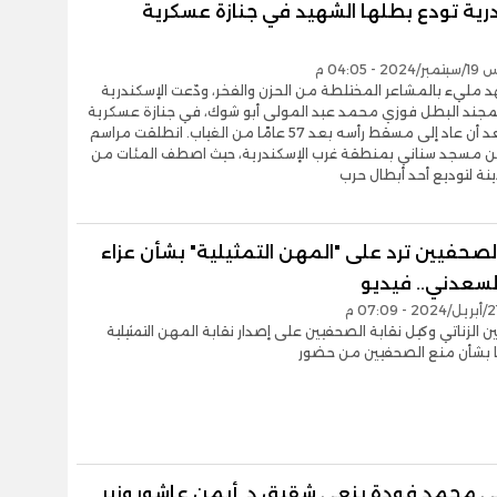
درية تودع بطلها الشهيد في جنازة عسكرية
- 04:05 م
مليء بالمشاعر المختلطة من الحزن والفخر، ودّعت الإسكندرية
لمجند البطل فوزي محمد عبد المولى أبو شوك، في جنازة عسكرية
مهيبة، بعد أن عاد إلى مسقط رأسه بعد 57 عامًا من الغياب. انطلقت مراسم
من مسجد سناني بمنطقة غرب الإسكندرية، حيث اصطف المئات من
دينة لتوديع أحد أبطال حرب
لصحفيين ترد على "المهن التمثيلية" بشأن عزاء
لسعدني.. فيديو
الزناتي وكيل نقابة الصحفيين على إصدار نقابة المهن التمثيلية
يا بشأن منع الصحفيين من حضور
مى محمد فودة ينعى شقيق د. أيمن عاشور وزير