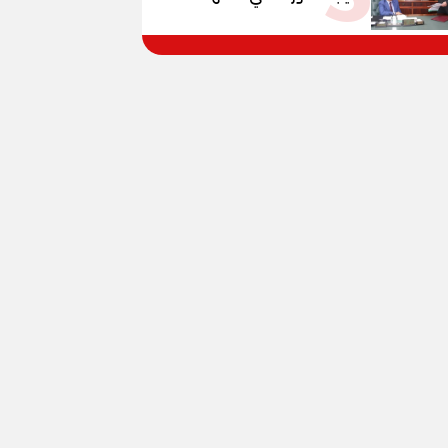
الإعدادية العامة بنسبة
79.9% نظامي ...و69.55%
منازل.. و70.56% للمهنية ..
و100% للصُم وضعاف السمع
والنور للمكفوفين