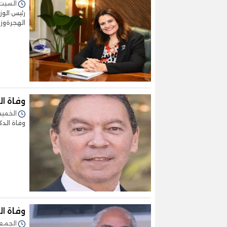
السبت 23/مارس/2024 - :10
رئيس الوز
الهجرةوزي
وفاة ال
الخميس 22/فبراير/2024 
وفاة الدك
وفاة ال
الجمعة 26/يناير/2024 -