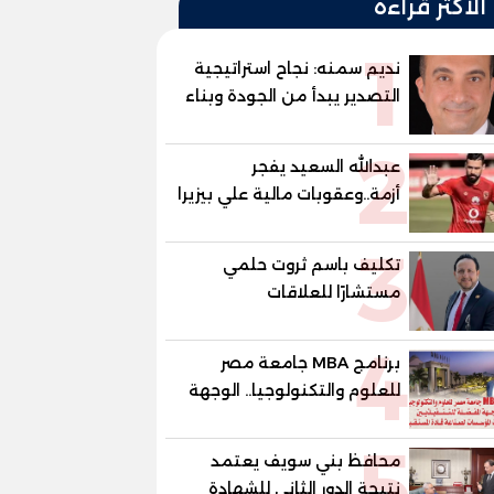
الأكثر قراءة
1
نديم سمنه: نجاح استراتيجية
التصدير يبدأ من الجودة وبناء
الثقة في شعار "صنع في
2
مصر"
عبدالله السعيد يفجر
أزمة..وعقوبات مالية علي بيزيرا
وبانزا
3
تكليف باسم ثروت حلمي
مستشارًا للعلاقات
الدبلوماسية وعضوًا بالهيئة
4
الاستشارية العليا لمنظمة
برنامج MBA جامعة مصر
«جاد جمينت يوإن»
للعلوم والتكنولوجيا.. الوجهة
المفضلة للتنفيذيين وقيادات
5
المؤسسات لصناعة قادة
محافظ بني سويف يعتمد
المستقبل
نتيجة الدور الثاني للشهادة