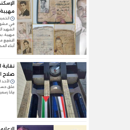
الإسكن
مهيبة
الخميس 19/سبتمبر/2024 
في مشهد 
الشهيد ا
التشييع 
أبناء الم
نقابة ا
صلاح ا
الأحد 21/أبريل/2024 - 07:09 م
علق حسين 
بيانا رسم
الاعلا