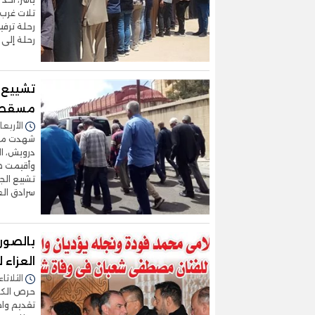
رحلة ترفي
رحلة إلى الإ
تشييع 
مسقط ر
الأربعاء 09/أبريل/2025 - 3
شهدت محا
درويش، ال
وأقيمت صل
تشييع الج
سرادق الع
بالصور
العزاء
الثلاثاء 04/فبراير/2025 - :24
حرص الكا
تقديم وا