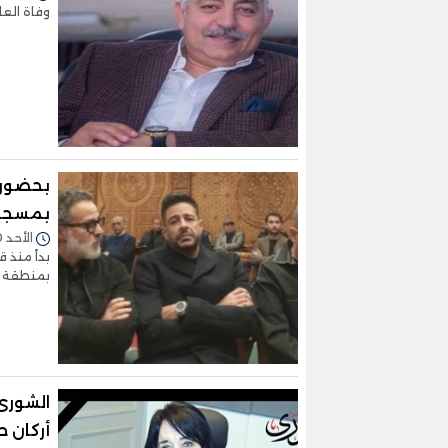
وفاة العا
بحضور 
بمسجد 
الأحد 10/ديسمبر/2023 - 07:04 م
بدأ منذ ق
بمنطقة ال
الشورى 
أركان 