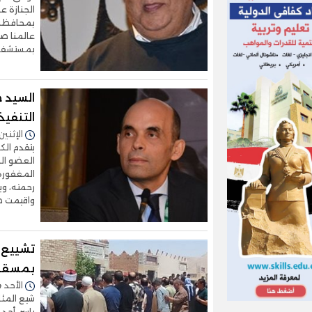
الجنازة ع
بمحافظة 
عالمنا صب
بمستشفى 
السيد خ
التنفي
الإثنين 15/سبتمبر/2025 - 3:31
يتقدم الك
العضو الم
المغفورة 
رحمته، وي
واقيمت صل
تشييع 
بمسقط 
الأحد 24/أغسطس/2025 - 03:29 م
شيع المئ
ياسر، أح