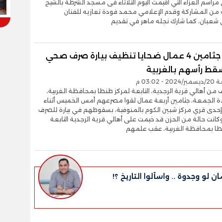
راسم العزاء التي أقيمت اليوم الثلاثاء فى مسجد الشرطة بالشيخ
ب من المشاركة وقدم الإعلامي محمد فودة تعازيه للفنان
بان، كما شارك نجله ماهر في تقديم
تشييع جثامين 4 عمال ضحايا تنظيف بيارة صرف صحي
ط رأسهم بالغربية
- 03:02 م
ف من أهالي قرية الرجدية، التابعة لمركز طنطا بمحافظة الغربية،
 الجمعة، جثامين أربعة عمال لقوا مصرعهم أمس الخميس أثناء
حدى قري مركز شبين الكوم بالمنوفية، بسقوطهم في بيارة للصرف
انت حالة من الحزن قد خيمت على أهالي قرية الرجدية التابعة
طا بمحافظة الغربية، عقب علمهم
ن لو وجدوة .. واسألوا التاريخ ؟!