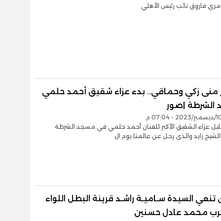
مري فاروق نائب رئيس الأهلي
منى زكي وحماقي.. بدء عزاء شقيق أحمد حلمي
الشرطة |صور
ليل عزاء الشقيق الأكبر للفنان أحمد حلمي في مسجد الشرطة
شيخ زايد والذى رحل عن عالمنا يوم ال
تنعي السيدة سـاميـة راشـد قرينة البطل اللواء
حرب محمد عادل حسنين