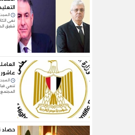
التعليم
السبت 30/مارس/2024 - :36
نعى الكات
شقيق الدك
العاملو
عاشور
السبت 30/مارس/2024 - :59
تنعي قياد
المجتمع ا
حصاد نش