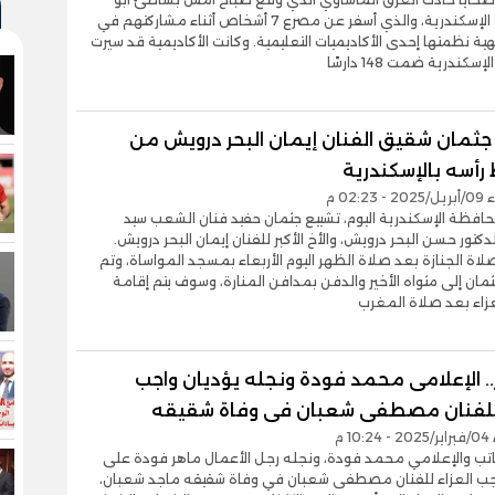
تلات غرب الإسكندرية، والذي أسفر عن مصرع 7 أشخاص أثناء مشاركتهم في
هية نظمتها إحدى الأكاديميات التعليمية. وكانت الأكاديمية قد سيرت
سكندرية ضمت 148 دارسًا
جثمان شقيق الفنان إيمان البحر درويش من
أسه بالإسكندرية
02:2 م
فظة الإسكندرية اليوم، تشييع جثمان حفيد فنان الشعب سيد
دكتور حسن البحر درويش، والأخ الأكبر للفنان إيمان البحر درويش.
اة الجنازة بعد صلاة الظهر اليوم الأربعاء بمسجد المواساة، وتم
ثمان إلى مثواه الأخير والدفن بمدافن المنارة، وسوف يتم إقامة
زاء بعد صلاة المغرب
.. الإعلامى محمد فودة ونجله يؤديان واجب
 للفنان مصطفى شعبان فى وفاة شقيقه
10 م
تب والإعلامي محمد فودة، ونجله رجل الأعمال ماهر فودة على
جب العزاء للفنان مصطفى شعبان في وفاة شقيقه ماجد شعبان،