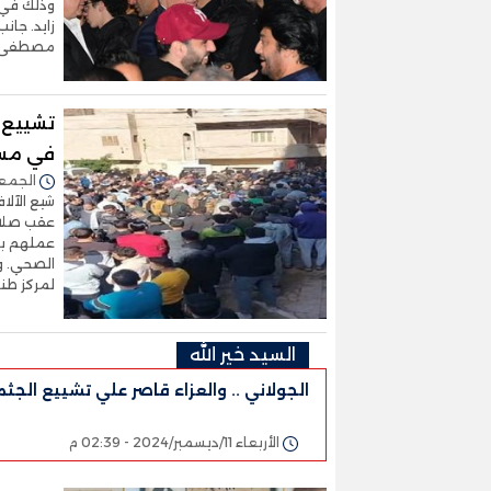
وذلك في م
زايد. جان
مصطفى شع
في مسق
الجمعة 20/ديسمبر/2024 
شيع الآلا
عقب صلاة
عملهم بإ
الصحي. وك
لمركز طن
السيد خير الله
الجولاني .. والعزاء قاصر علي تشييع الجثما
الأربعاء 11/ديسمبر/2024 - 02:39 م