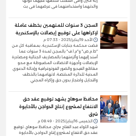
ربة منزل والتى استغلت سلطتها عليهما كونها
والدتهما واستخدامتهما فى عرضهما فى بث
السجن 3 سنوات للمتهمين بخطف عاملة
لإكراهها على توقيع إيصالات بالإسكندرية
الأحد 19/يناير/2025 - 07:33 م
قضت محكمة جنايات الإسكندرية، بمعاقبة كل من
"ط.م.ص" و"م.ا.ف" بالسجن لمدة 3 سنوات عما
أسند إليهما وألزمتهما بالمصاريف الجنائية ومصادرة
الإيصالات وأجهزة الاتصالات المضبوطة مع محو
مقاطع الفيديو والصور الفوتوغرافية وإحالة الدعوي
المدنية للدائرة المختصة، لاتهامهما بالخطف
والتحايل واحتجاز بدون حق وإكراه المجني
محافظ سوهاج يشهد توقيع عقد حق
الانتفاع لمشروع إنتاج الدواجن بالأحايوة
شرق
الخميس 16/يناير/2025 - 08:49 م
شهد اللواء عبد الفتاح سراج، محافظ سوهاج، توقيع
عقد حق الانتفاع لمشروع إنتاج الدواجن بالأحايوة