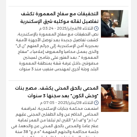
التحقيقات مع سفاح المعمورة تكشف
تفاصيل لقائه موكليه شرق الإسكندرية
الثلاثاء 18/فبراير/2025 - 03:24 م
نص التحقيقات مع سفاح المعمورة بالإسكندرية،
كشفت تفاصيل جديدة بعد توصل الأجهزة الأمنية
بمديرية أمن الإسكندرية، إلى جرائم المتهم "ن.ال"
والذى يعمل محاميا والمعروف إعلاميا بـ "سفاح
المعمورة "، بعد العثور على جثامين لسيدتين
مدفونتين داخل غرفة شقة بمنطقة المعمورة
البلد، وجثة أخرى لمهندس متغيب منذ 3 سنوات
المدعى بالحق المدنى يكشف.. مصير بنات
"وحش الكون" بعد سجنها 3 سنوات
الثلاثاء 28/يناير/2025 - 07:05 م
استمعت محكمة جنايات الإسكندرية، لمرافعة
المحامى الحاضر عن والد الطفلين المجنى عليهم
"ب.ا.م" و"ف.ا.م" اللتين لم تبلغا من العمر ثمانية
عشر عاما، والمدعى بالحق المدنى عن والدهما، فى
جلسة محاكمة والدتهم المتهمة "ه.م.ع" 38 سنة