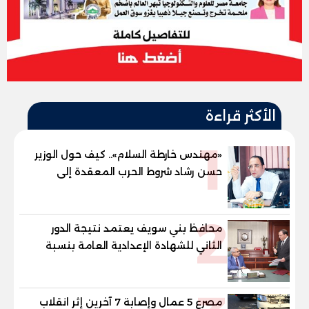
الأكثر قراءة
1
«مهندس خارطة السلام».. كيف حول الوزير
حسن رشاد شروط الحرب المعقدة إلى
"خارطة طريق" للانسحاب والإعمار؟
2
محافظ بني سويف يعتمد نتيجة الدور
الثاني للشهادة الإعدادية العامة بنسبة
79.9% نظامي ...و69.55% منازل.. و70.56%
للمهنية .. و100% للصُم وضعاف السمع
والنور للمكفوفين
مصرع 5 عمال وإصابة 7 آخرين إثر انقلاب