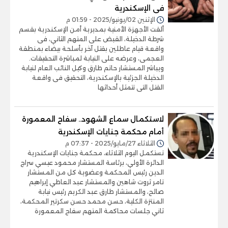
فى الإسكندرية
الإثنين 02/يونيو/2025 - 01:59 م
ألقت الأجهزة الأمنية بمديرية أمن الإسكندرية بقسم
شرطة الدخيلة، القبض على المتهم الثاني، فى
واقعة قيام عاطلين بقتل آخر بأسلحة بيضاء بمنطقة
العجمى، وعرضه على النيابة لمباشرة التحقيقات.
ويباشر المستشار حاتم طارق وكيل النائب العام لنيابة
الدخيلة الجزئية بالإسكندرية، التحقيق فى واقعة
القتل التى تتمثل أحداثها
لاستكمال سماع الشهود.. سفاح المعمورة
أمام محكمة جنايات الإسكندرية
الثلاثاء 27/مايو/2025 - 07:37 م
تستكمل اليوم الثلاثاء، محكمة جنايات الإسكندرية
الدائرة الأولي، برئاسة المستشار محمود عيسي سراج
الدين رئيس المحكمة وعضوية كل من المستشار
تامر ثروت شاهين والمستشار عبد العاطي إبراهيم
صالح، والمستشار طارق عبد الكريم رئيس نيابة
المنتزة الكلية، حسن محمد حسن سكرتير المحكمة،
ثاني جلسات محاكمة المتهم سفاح المعمورة