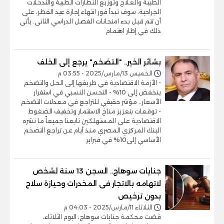
الطبية والعلاج وتوزيع النظارات الطبية والتدخلات
الجراحية، سوف تبدأ فور انتهاء إجازة عيد الفطر، على
أن تتم قبل بدء امتحانات الفصل الدراسي الثانى. يأتى
ذلك في إطار اهتمام
بشائر الخير.. "التضخم" يرجع إلى الخلف
الخميس 13/مارس/2025 - 03:55 م
- الأزمة الاقتصادية في طريقها إلى الحل والتضخم
ينخفض إلى 10% - التحسن النسبي في استقرار
الأسعار.. مؤشر حقيقي للتراجع في معدلات التضخم
- توقعات بتعزيز مناخ الاستثمار وتخفيف الضغوط
الاقتصادية على المستهلكين تابعنا جميعاً ما نشره
البنك المركزي المصري منذ أيام عن تراجع التضخم
الأساسي إلى10% في فبراير
جنايات سوهاج.. السجن 13 سنة لشخص
لاتهامه بالاتجار فى المخدرات وحيازة سلاح
بدون ترخيص
الثلاثاء 11/مارس/2025 - 04:03 م
قضت محكمة جنايات سوهاج، اليوم الثلاثاء،