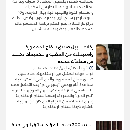
بمعاقبة شخص بالسجن المشدد 3 سنوات وغرامة
50 ألف جنيه، لاتهامه بالإتجار فى المخدرات
واستخدام القوة والتهديد قبل رجال الشرطة، و10
سنوات لإحراز سلاح نارى وذخيرة بدون ترخيص، بدائرة
مركز دار السلام. صدر الحكم برئاسة المستشار خالد
أحمد عبدالغفار، وعضوية المستشارين
إخلاء سبيل صديق سفاح المعمورة
واستبعاده من القضية والتحقيقات تكشف
عن مفاجآت جديدة
الأربعاء 05/مارس/2025 - 04:26 م
قررت جهات التحقيق في الإسكندرية، إخلاء سبيل
صديق سفاح المعمورة، والذي ألقي القبض عليه
منذ عدة أيام ويدعي "بسيوني .ح" بعد التحقيق معه
للاشتباه في اشتراكه ببعض التهم الموجهة للمتهم
"نصر الدين" والمعروف إعلاميا بسفاح الإسكندرية.
وجري استبعاده من الاتهام الذي كان موجها إليه
باعتباره شريكا لسفاح الإسكندرية
بسبب 300 جنيه.. المؤبد لسائق أنهى حياة