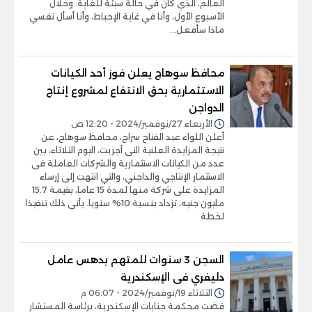
العالم، الذي كان في حالة سيئة للغاية. وخلال
الأسبوع الأول، وأنا في غاية الإحباط، وأنا أسأل نفسي
ماذا سأفعل...
محافظ سوهاج يعلن فوز أحد الكيانات
الاستثمارية بحق الانتفاع لمشروع إنتاج
الدواجن
الأربعاء 27/نوفمبر/2024 - 12:20 ص
أعلن اللواء عبد الفتاح سراج، محافظ سوهاج، عن
نتيجة المزايدة العلنية التى أجريت، اليوم الثلاثاء، بين
عدد من الكيانات الاستثمارية والشركات العاملة فى
الاستثمار الإنتاجي والداجني، والتي انتهت إلى إرساء
المزايدة على شركة منها لمدة 15 عاما، بقيمة 15.7
مليون جنيه، تزداد بنسبة 10% سنويا. يأتى ذلك تنفيذا
لخطة
السجن 3 سنوات للمتهم بدهس عامل
دليفري فى الإسكندرية
الثلاثاء 19/نوفمبر/2024 - 06:07 م
قضت محكمة جنايات الإسكندرية، برئاسة المستشار