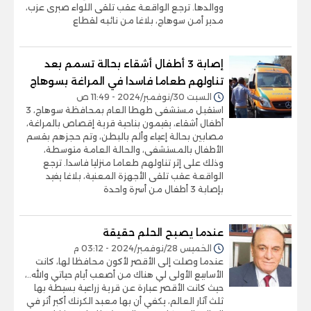
ووالدها. ترجع الواقعة عقب تلقى اللواء صبرى عزب،
مدير أمن سوهاج، بلاغا من نائبه لقطاع
إصابة 3 أطفال أشقاء بحالة تسمم بعد
تناولهم طعاما فاسدا في المراغة بسوهاج
السبت 30/نوفمبر/2024 - 11:49 ص
استقبل مستشفى طهطا العام بمحافظة سوهاج، 3
أطفال أشقاء، يقيمون بناحية قرية إقصاص بالمراغة،
مصابين بحالة إعياء وألم بالبطن، وتم حجزهم بقسم
الأطفال بالمستشفى، والحالة العامة متوسطة،
وذلك على إثر تناولهم طعاما منزليا فاسدا. ترجع
الواقعة عقب تلقى الأجهزة المعنية، بلاغا يفيد
بإصابة 3 أطفال من أسرة واحدة
عندما يصبح الحلم حقيقة
الخميس 28/نوفمبر/2024 - 03:12 م
عندما وصلت إلى الأقصر لأكون محافظا لها، كانت
الأسابيع الأولى لي هناك من أصعب أيام حياتي والله..،
حيث كانت الأقصر عبارة عن قرية زراعية بسيطة بها
ثلث آثار العالم، يكفي أن بها معبد الكرنك أكبر أثر في