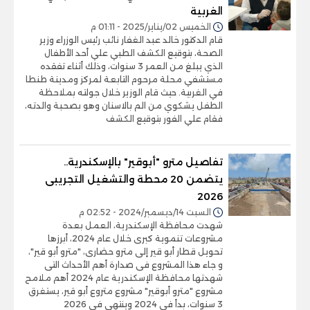
الغربية
الخميس 02/يناير/2025 - 01:11 م
قام الدكتور خالد عبد الغفار نائب رئيس الوزراء وزير
الصحة، بتوقيع الكشف الطبي علي أحد الأطفال
الذي يبلغ من العمر 3 سنوات، وذلك أثناء تفقده
مستشفي محلة مرحوم التابعة لمركز ومدينة طنطا
في الغربية. حيث قام الوزير خلال جولته بملاحظة
الطفل يشكوي من الم بالاسنان وهو بصحبة والدته،
فقام علي الفور بتوقيع الكشف
تفاصيل مترو "أبوقير" بالإسكندرية..
يتضمن 20 محطة والتشغيل التجريبى
2026
السبت 14/ديسمبر/2024 - 02:52 م
شهدت محافظة الإسكندرية، العمل بعدة
مشروعات تنموية كبرى خلال عام 2024، أبرزها
تحويل قطار أبو قير إلى مترو حضارى، "مترو أبو قير"،
و جاء هذا المشروع فى صدارة أهم الأحداث التى
شهدتها محافظة الإسكندرية عام 2024 أهم ملامح
مشروع "مترو أبوقير" مشروع متروع أبو قير، يستغرق
3 سنوات، بدأ فى 2024 وينتهى فى 2026