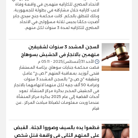
الاتحاد المصري للكاراتيه متهمين في واقعة وفاة
لاعب كاراتيه خلال مشاركته في بطولة للجمهورية،
وذلك للنطق بالحكم. كانت محكمة جنح سيدي جابر
أصدرت حكمًا بحبس ثلاثة مسؤولين في الاتحاد
المصري للكاراتيه لمدة 3 سنوات لكل منهم،
السجن المشدد 3 سنوات لشقيقين
متهمين بالاتجار فى الحشيش بسوهاج
الأحد 31/أغسطس/2025 - 05:11 م
قضت محكمة جنايات سوهاج، برئاسة المستشار
فتحى أبوزيد، بمعاقبة المتهم "ا.ص.ح" عامل
وشقيقه "ح.ص.ح" بالسجن المشدد 3 سنوات
وغرامة 50 ألف جنيه لكل منهما لاتهامهما بالاتجار
فى الحشيش المخدر بدائرة مركز المنشأة. تعود
أحداث القضية إلى عام 2025 بدائرة مركز المنشأة
عندما وردت معلومات لضباط مباحث المركز ، عن
قيام
قطعوا يده بالسيف وصوروا الجثة.. القبض
على المتهم الثانى في واقعة قتل شخص