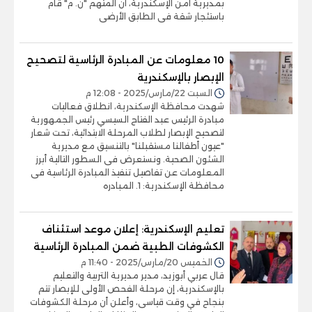
بمديرية أمن الإسكندرية، أن المتهم "ن. م" قام
باستئجار شقة فى الطابق الأرضى
10 معلومات عن المبادرة الرئاسية لتصحيح
الإبصار بالإسكندرية
السبت 22/مارس/2025 - 12:08 م
شهدت محافظة الإسكندرية، انطلاق فعاليات
مبادرة الرئيس عبد الفتاح السيسي رئيس الجمهورية
لتصحيح الإبصار لطلاب المرحلة الابتدائية، تحت شعار
"عيون أطفالنا مستقبلنا" بالتنسيق مع مديرية
الشئون الصحية. ونستعرض فى السطور التالية أبرز
المعلومات عن تفاصيل تنفيذ المبادرة الرئاسية فى
محافظة الإسكندرية: 1. المبادره
تعليم الإسكندرية: إعلان موعد استئناف
الكشوفات الطبية ضمن المبادرة الرئاسية
الخميس 20/مارس/2025 - 11:40 م
قال عربي أبوزيد، مدير مديرية التربية والتعليم
بالإسكندرية، إن مرحلة الفحص الأولى للإبصار تتم
بنجاح في وقت قياسى، وأعلن أن مرحلة الكشوفات