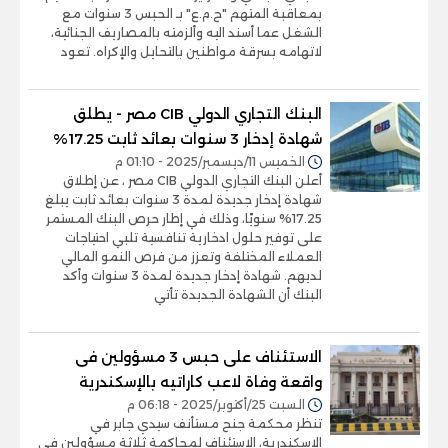
بمعاقبة المتهم "ح.م.ع" بـ الحبس 3 سنوات مع
الشغل عما أسند اليه وألزمته بالمصاريف الجنائية،
لاتهامه بسرقة مواطنين بالتحايل والإكراه. تعود
البنك التجاري الدولي CIB مصر - يطلق
شهادة إدخار 3 سنوات بعائد ثابت 17.25%
الخميس 11/ديسمبر/2025 - 01:10 م
أعلن البنك التجاري الدولي CIB مصر ، عن إطلاق
شهادة إدخار جديدة لمدة 3 سنوات بعائد ثابت يبلغ
17.25% سنويًا، وذلك في إطار حرص البنك المستمر
على توفير حلول ادخارية تنافسية تلبي احتياجات
العملاء المختلفة وتعزز من فرص النمو المالي
لديهم. شهادة إدخار جديدة لمدة 3 سنوات وأكد
البنك أن الشهادة الجديدة تأتي
الاستئناف على حبس 3 مسؤولين فى
واقعة وفاة لاعب كاراتيه بالإسكندرية
السبت 25/أكتوبر/2025 - 06:18 م
تنظر محكمة جنح مستأنف سيدي جابر في
الإسكندرية، الاستئناف لمحاكمة ثلاثة مسؤولين في