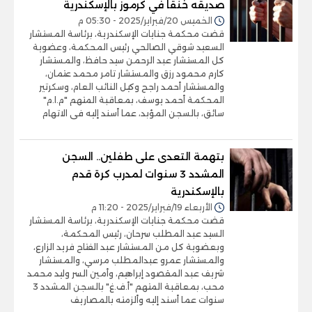
صديقه خنقا في كرموز بالإسكندرية
الخميس 20/فبراير/2025 - 05:30 م
قضت محكمة جنايات الإسكندرية، برئاسة المستشار
السعيد شوقي الصالحي رئيس المحكمة، وعضوية
كل المستشار عبد الرحمن سيد حافظ، والمستشار
كارم محمود رزق والمستشار تامر محمد عتمان،
والمستشار أحمد راجح وكيل النائب العام، وسكرتير
المحكمة أحمد يوسف، بمعاقبة المتهم "م.ا.م"
سائق، بالسجن المؤبد، عما أسند إليه فى الاتهام
بتهمة التعدى على طفلين.. السجن
المشدد 3 سنوات لمدرب كرة قدم
بالإسكندرية
الأربعاء 19/فبراير/2025 - 11:20 م
قضت محكمة جنايات الإسكندرية، برئاسة المستشار
السيد عبد المطلب سرحان، رئيس المحكمة،
وبعضوية كل من المستشار عبد الفتاح فريد الزارع،
والمستشار عمرو عبدالمطلب مرسي، والمستشار
شريف عبد المقصود إبراهيم، وأمين السر وليد محمد
محب، بمعاقبة المتهم "أ.ف.غ" بالسجن المشدد 3
سنوات عما أسند إليه وألزمته بالمصاريف