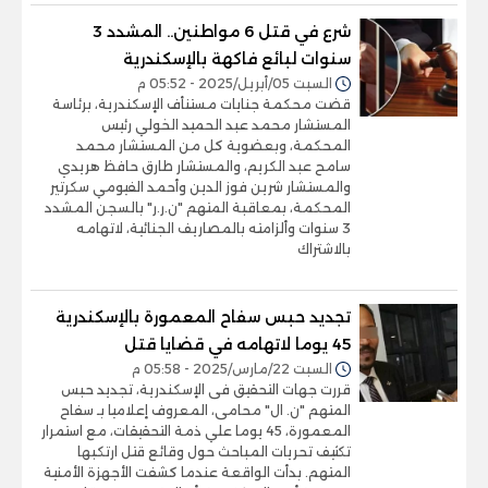
شرع في قتل 6 مواطنين.. المشدد 3
سنوات لبائع فاكهة بالإسكندرية
السبت 05/أبريل/2025 - 05:52 م
قضت محكمة جنايات مستنأف الإسكندرية، برئاسة
المستشار محمد عبد الحميد الخولي رئيس
المحكمة، وبعضوية كل من المستشار محمد
سامح عبد الكريم، والمستشار طارق حافظ هريدي
والمستشار شرين فوز الدين وأحمد الفيومي سكرتير
المحكمة، بمعاقبة المتهم "ن.ر.ر" بالسجن المشدد
3 سنوات وألزامته بالمصاريف الجنائية، لاتهامه
بالاشتراك
تجديد حبس سفاح المعمورة بالإسكندرية
45 يوما لاتهامه في قضايا قتل
السبت 22/مارس/2025 - 05:58 م
قررت جهات التحقيق فى الإسكندرية، تجديد حبس
المتهم "ن. ال" محامى، المعروف إعلاميا بـ سفاح
المعمورة، 45 يوما علي ذمة التحقيقات، مع استمرار
تكثيف تحريات المباحث حول وقائع قتل ارتكبها
المتهم. بدأت الواقعة عندما كشفت الأجهزة الأمنية