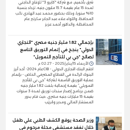
شرق بأخميم، مع شركة "كايرو 3" للإنتاج الداجني
لمدة 15 عام بقيمة 15.7 مليون جنيه، تزداد بنسبة
10% سنويا، وذلك بحضور محمد عبد الهادي نائب
المحافظ، واللواء علاء عبد الجابر سكرتير عام
المحافظة، والدكتور أحمد عزيز
بإجمالي 1.82 مليار جنيه مصري "التجاري
الدولي" ينجح في إتمام التوريق التاسع
لصالح "جي بي للتأجير التمويل"
الأربعاء 15/يناير/2025 - 02:27 م
اختتم البنك التجاري الدولي - CIBعام 2024- أحد أبرز
البنوك الرائدة في القطاع المصرفي الخاص - بإتمام
عملية التوريق التاسعة لشركة “جي بي للتأجير
التمويلي” بقيمة إجمالية بلغت 1.82 مليار جنيه
ضمن برنامج إصدار سندات توريق لمدة 3 سنوات
بقيمة 15 مليارات جنيه مصري. حيث قام بدور
المستشار المالي ومدير ومُرتِب
وزير الصحة يوقع الكشف الطبي علي طفل
خلال تفقد مستشفي محلة مرحوم في