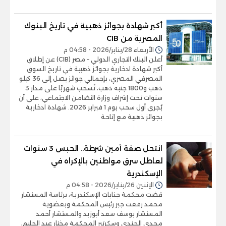
أكبر شهادة بجوائز ذهبية في تاريخ البنوك
المصرية من CIB
الأربعاء 28/يناير/2026 - 04:58 م
أعلن البنك التجاري الدولي – مصر (CIB) عن إطلاق
أكبر شهادة ادخارية بجوائز ذهبية في تاريخ السوق
المصرفي المصري، بإجمالي جوائز يصل إلى 36 كيلو
ذهب و1800 جنيه ذهب، تُسحب شهريًا على مدار 3
سنوات تحت إشراف وزارة التضامن الاجتماعي، على أن
يُجرى أول سحب يوم 1 فبراير 2026. شهادة ادخارية
بجوائز ذهبية مع إتاحة
انتحل صفة أمين شرطة.. الحبس 3 سنوات
لعاطل سرق مواطنين بالإكراه في
الإسكندرية
الإثنين 26/يناير/2026 - 04:58 م
قضت محكمة جنايات الإسكندرية، برئاسة المستشار
محمد رفعت جبر رئيس المحكمة وبعضوية
المستشار يوسف سعد أبوزيد والمستشار أحمد
مجدي الجندي وسكرتير المحكمة مختار عبد الحليم،