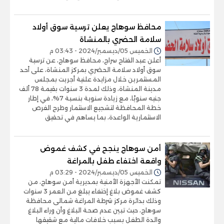
محافظ سوهاج يعلن ترسية سوق أولاد
سلامة الحضري بالمنشاة
الخميس 05/ديسمبر/2024 - 03:43 م
أعلن عبد الفتاح سراج، محافظ سوهاج، عن ترسية
سوق أولاد سلامة الحضري بمركز المنشاة، على أحد
المستثمرين خلال مزايدة علنية أجريت بمجلس
مدينة المنشاة، وذلك لمدة 3 سنوات بقيمة 78 ألف
جنيه سنويًا، مع زيادة سنوية بنسبة 7%، في إطار
خطة المحافظة لتشجيع الاستثمار وطرح الفرص
الاستثمارية الواعدة، بما يساهم في تحقيق
أمن سوهاج ينجح في كشف غموض
واقعة اختفاء طفل بالمراغة
الخميس 05/ديسمبر/2024 - 03:29 م
تمكنت الأجهزة الأمنية بمديرية أمن سوهاج، من
كشف غموض بلاغ إختفاء يبلغ من العمر 3 سنوات
وذلك بدائرة مركز شرطة المراغة شمالى محافظة
سوهاج، حيث تبين عدم صحة البلاغ وأن وراء البلاغ
والدة الطفل بسبب خلافات مالية مع شقيقها