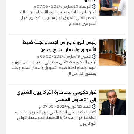
الأربعاء 20/مارس/2024 - 07:06 م
أعلن نادي أتلتيكو مينيرو اليوم الأربعاء عن إقالة
المدير الفني للفريق لويز فيليبي سكولاري قبل
أسبوعين فقط م
رئيس الوزراء يترأس اجتماع لجنة ضبط
الأسواق وأسعار السلع (صور)
الإثنين 18/مارس/2024 - 05:02 م
ترأس الدكتور مصطفى مدبولي رئيس مجلس الوزراء
اليوم اجتماع لجنة ضبط الأسواق وأسعار السلع وذلك
بحضور كل من ال
قرار حكومي بمد فترة الأوكازيون الشتوي
إلى 21 مارس المقبل
الأحد 25/فبراير/2024 - 07:30 م
أصدر الدكتور علي المصيلحي وزير التموين والتجارة
الداخلية قرارا بمد فترة التصفية الموسمية الأولى
الأوكازيون