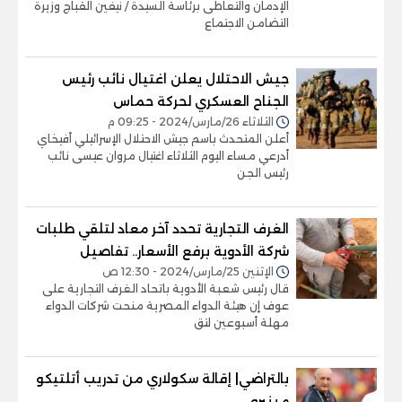
الإدمان والتعاطى برئاسة السيدة / نيفين القباج وزيرة
التضامن الاجتماع
جيش الاحتلال يعلن اغتيال نائب رئيس
الجناح العسكري لحركة حماس
الثلاثاء 26/مارس/2024 - 09:25 م
أعلن المتحدث باسم جيش الاحتلال الإسرائيلي أفيخاي
أدرعي مساء اليوم الثلاثاء اغتيال مروان عيسى نائب
رئيس الجن
الغرف التجارية تحدد آخر معاد لتلقي طلبات
شركة الأدوية برفع الأسعار.. تفاصيل
الإثنين 25/مارس/2024 - 12:30 ص
قال رئيس شعبة الأدوية باتحاد الغرف التجارية على
عوف إن هيئة الدواء المصرية منحت شركات الدواء
مهلة أسبوعين لتق
بالتراضي| إقالة سكولاري من تدريب أتلتيكو
مينيرو