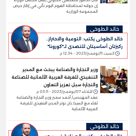
إن جولته لمحافظة الفيوم اليوم تأتي في إطار حرص
المجموعة الوزارية
خالد الطوخى
خالد الطوخى يكتب: التوعية والاحتراز..
ركيزتان أساسيتان للتصدى لـ"كورونا"
السبت 11/نوفمبر/2023 - 12:34 م
وزير التجارة والصناعة يبحث مع المدير
التنفيذي للغرفة العربية الألمانية للصناعة
والتجارة سبل تعزيز التعاون
الثلاثاء 07/نوفمبر/2023 - 03:11 م
عقد المهندس/ أحمد سمير وزير التجارة والصناعة
لقاء مع السيد/ يان نوتر المدير التنفيذي للغرفة
العربية الألمانية
خالد الطوخى