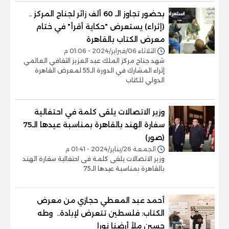
بحضور تجاوز الـ 60 ألف زائر لجناح المركز ..
(إثراء) يستعرض "حكاية أقرأ" في ختام
معرض الكتاب بالقاهرة
الثلاثاء 06/فبراير/2024 - 01:06 م
شهد جناح مركز الملك عبد العزيز الثقافي العالمي
إثراء المشارك في الدورة الـ55 لمعرض القاهرة
الدولي للكتاب
وزير الاتصالات يلقى كلمة في احتفالية
سفارة الهند بالقاهرة بمناسبة عيدها الـ75
(صور)
الجمعة 26/يناير/2024 - 01:41 م
وزير الاتصالات يلقى كلمة فى احتفالية سفارة الهند
بالقاهرة بمناسبة عيدها الـ75
أحمد عبد المعطي حجازي من معرض
الكتاب: فلسطين تتعرض لإبادة.. وطه
حسين ملأ أرضنا نورا