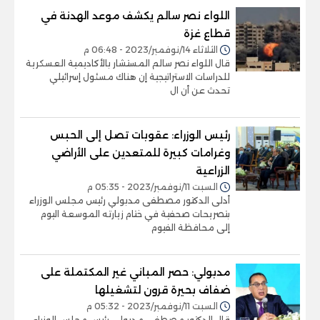
اللواء نصر سالم يكشف موعد الهدنة في
قطاع غزة
الثلاثاء 14/نوفمبر/2023 - 06:48 م
قال اللواء نصر سالم المستشار بالأكاديمية العسكرية
للدراسات الاستراتيجية إن هناك مسئول إسرائيلي
تحدث عن أن ال
رئيس الوزراء: عقوبات تصل إلى الحبس
وغرامات كبيرة للمتعدين على الأراضي
الزراعية
السبت 11/نوفمبر/2023 - 05:35 م
أدلى الدكتور مصطفى مدبولي رئيس مجلس الوزراء
بتصريحات صحفية في ختام زيارته الموسعة اليوم
إلى محافظة الفيوم
مدبولي: حصر المباني غير المكتملة على
ضفاف بحيرة قرون لتشغيلها
السبت 11/نوفمبر/2023 - 05:32 م
قال الدكتور مصطفى مدبولي رئيس مجلس الوزراء