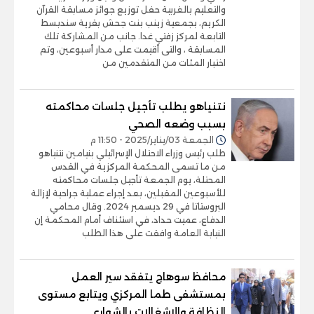
والتعليم بالغربية حفل توزيع جوائز مسابقة القرآن
الكريم، بجمعية زينب بنت جحش بقرية سندبسط
التابعة لمركز زفتي غدا. جانب من المشاركة تلك
المسابقة ، والتى أقيمت على مدار أسبوعين، وتم
اختبار المئات من المتقدمين من
نتنياهو يطلب تأجيل جلسات محاكمته
بسبب وضعه الصحي
الجمعة 03/يناير/2025 - 11:50 م
طلب رئيس وزراء الاحتلال الإسرائيلي بنيامين نتنياهو
من ما تسمى المحكمة المركزية في القدس
المحتلة، يوم الجمعة تأجيل جلسات محاكمته
للأسبوعين المقبلين، بعد إجراء عملية جراحية لإزالة
البروستاتا في 29 ديسمبر 2024. وقال محامي
الدفاع، عميت حداد، في استئناف أمام المحكمة إن
النيابة العامة وافقت على هذا الطلب
محافظ سوهاج يتفقد سير العمل
بمستشفى طما المركزي ويتابع مستوى
النظافة والإشغالات بالشوارع