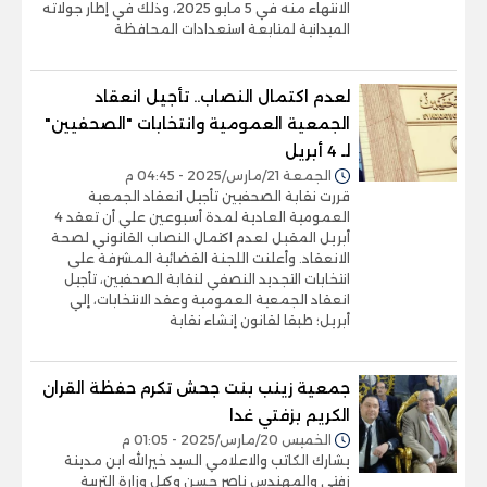
الانتهاء منه في 5 مايو 2025، وذلك في إطار جولاته
الميدانية لمتابعة استعدادات المحافظة
لعدم اكتمال النصاب.. تأجيل انعقاد
الجمعية العمومية وانتخابات "الصحفيين"
لـ 4 أبريل
الجمعة 21/مارس/2025 - 04:45 م
قررت نقابة الصحفيين تأجيل انعقاد الجمعية
العمومية العادية لمدة أسبوعين علي أن تعقد 4
أبريل المقبل لعدم اكتمال النصاب القانوني لصحة
الانعقاد. وأعلنت اللجنة القضائية المشرفة على
انتخابات التجديد النصفي لنقابة الصحفيين، تأجيل
انعقاد الجمعية العمومية وعقد الانتخابات، إلي
أبريل؛ طبقا لقانون إنشاء نقابة
جمعية زينب بنت جحش تكرم حفظة القران
الكريم بزفتي غدا
الخميس 20/مارس/2025 - 01:05 م
يشارك الكاتب والاعلامي السيد خيرالله ابن مدينة
زفتي والمهندس ناصر حسن وكيل وزارة التربية