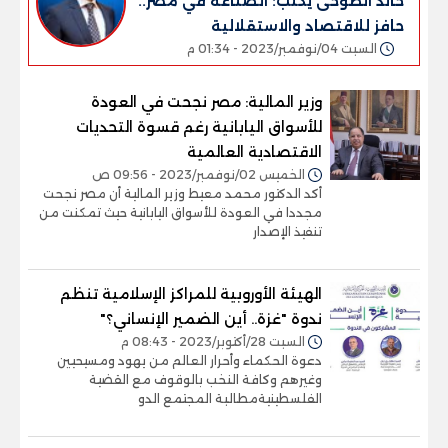
خالد الطوخى يكتب: الصناعة في مصر..
حافز للاقتصاد والاستقلالية
السبت 04/نوفمبر/2023 - 01:34 م
وزير المالية: مصر نجحت في العودة
للأسواق اليابانية رغم قسوة التحديات
الاقتصادية العالمية
الخميس 02/نوفمبر/2023 - 09:56 ص
أكد الدكتور محمد معيط وزير المالية أن مصر نجحت
مجددا في العودة للأسواق اليابانية حيث تمكنت من
تنفيذ الإصدار
الهيئة الأوروبية للمراكز الإسلامية تنظم
ندوة "غزة.. أين الضمير الإنساني؟"
السبت 28/أكتوبر/2023 - 08:43 م
دعوة الحكماء وأحرار العالم من يهود ومسيحيين
وغيرهم وكافة النخب بالوقوف مع القضية
الفلسطينيةمطالبة المجتمع الدو