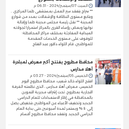
السبت 07/سبتمبر/2024 - 06:31 م
** سراج يتفقد سير العمل بمستشفى طما المركزي ..
ويتابع مستوى النظافة والإشغالات بعدد من شوارع
المدينة ** نقل رئيسة مجلس مدينة طما وإقالة
نوابها وبعض رؤساء القرى بالمركز استمرارا لجولاته
الميدانية المفاجئة بمختلف مراكز المحافظة؛
للوقوف على مستوى الخدمات المقدمة
للمواطنين، قام اللواء دكتور عبد الفتاح
محافظ مطروح يفتتح أكبر معرض لمبادرة
أهلا مدارس
الخميس 05/سبتمبر/2024 - 03:27 م
افتتح اللواء خالد شعيب، محافظ مطروح اليوم
الخميس، معرض أهلا مدارس ، الذى نظمته الغرفة
التجارية بمطروح، تحت إشراف مديرية التموين
بالمحافظة في إطار الاستعدادات للعام الدراسى
الجديد وتخفيف الأعباء عن المواطنين بتخفيض يصل
إلى ٤٠ % ويستمر لمدة أسبوعين حتى بداية العام
الدراسي الجديد. وتفقد محافظ مطروح أقسام