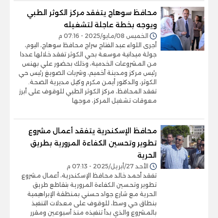
محافظ سوهاج يتفقد مركز الكوثر الطبي
ويوجه بخطة عاجلة لتشغيله
الخميس 08/مايو/2025 - 07:16 م
أجرى اللواء عبد الفتاح سراج محافظ سوهاج، اليوم،
جولة ميدانية موسعة بحي الكوثر تفقد خلالها عددا
من المشروعات الخدمية، وذلك بحضور علي بهنس
رئيس مركز ومدينة أخميم، وشربات الصويغ رئيس حي
الكوثر، والدكتور أيمن مكرم وكيل مديرية الصحة.
تفقد المحافظ، مركز الكوثر الطبي للوقوف على أبرز
معوقات تشغيل المركز، موجها
محافظ الإسكندرية يتفقد أعمال مشروع
تطوير وتحسين الكفاءة المرورية بطريق
الحرية
الأحد 27/أبريل/2025 - 07:13 م
تفقد أحمد خالد محافظ الإسكندرية، أعمال مشروع
تطوير وتحسين الكفاءة المرورية بتقاطع طريق
الحرية مع شارع جواد حسني بمنطقة الإبراهيمية
بنطاق حي وسط، للوقوف على معدلات التنفيذ
بالمشروع والذي بدأ تنفيذه منذ أسبوعين ومقرر