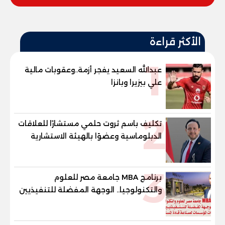
الأكثر قراءة
1
عبدالله السعيد يفجر أزمة..وعقوبات مالية
علي بيزيرا وبانزا
2
تكليف باسم ثروت حلمي مستشارًا للعلاقات
الدبلوماسية وعضوًا بالهيئة الاستشارية
العليا لمنظمة «جاد جمينت يوإن»
3
برنامج MBA جامعة مصر للعلوم
والتكنولوجيا.. الوجهة المفضلة للتنفيذيين
وقيادات المؤسسات لصناعة قادة
المستقبل