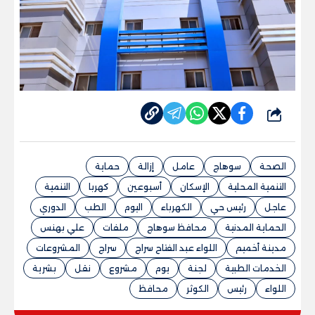
شارك
الصحة
سوهاج
عامل
إزالة
حماية
التنمية المحلية
الإسكان
أسبوعين
كهربا
التنمية
عاجل
رئيس حي
الكهرباء
اليوم
الطب
الدوري
الحماية المدنية
محافظ سوهاج
ملفات
علي بهنس
مدينة أخميم
اللواء عبد الفتاح سراج
سراج
المشروعات
الخدمات الطبية
لجنة
يوم
مشروع
نقل
بشرية
اللواء
رئيس
الكوثر
محافظ