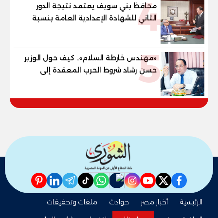
4
محافظ بني سويف يعتمد نتيجة الدور
الثاني للشهادة الإعدادية العامة بنسبة
79.9% نظامي ...و69.55% منازل.. و70.56%
للمهنية .. و100% للصُم وضعاف السمع
5
والنور للمكفوفين
«مهندس خارطة السلام».. كيف حول الوزير
حسن رشاد شروط الحرب المعقدة إلى
"خارطة طريق" للانسحاب والإعمار؟
pinterest
linkedin
telegram
whatsapp
tiktok
instagram
nabd
youtube
twitter
facebook
الرئيسية
أخبار مصر
حوادث
ملفات وتحقيقات