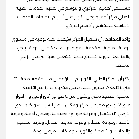
مستشفى أخميم المركزي، والتوسع في تقديم الخدمات الطبية
لأهالي مركز أخميم وحي الكوثر، على أن يتم الاحتفاظ بالخدمات
الأساسية بمستشفى أخميم المركزي.
وأكد المحافظ، أن تشغيل المركز سيُحدث نقلة نوعية في مستوى
الرعاية الصحية المقدمة للمواطنين، مشددًا على سرعة الإنجاز،
والمتابعة الدورية لتطبيق خطة التشغيل وفق البرنامج الزمني
المحدد.
يذكر أن المركز الطبي بالكوثر تم انشاؤه على مساحة مسطحة ٢٦٠٠
متر، بتكلفة ١٨ مليون جنيه، ضمن مشروعات برنامج التنمية
المحلية بصعيد مصر، ويتكون من ٤ طوابق "دور أرضي و ٣ أدوار
علوية"، وسور محيط بالمركز، ومكان انتظار للسيارات، ويضم الدور
الأرضي "الاستقبال، وغرفة طوارئ، وصيدلية، ومخزن أدوية، وغرفة
الأشعة، وعيادة العظام، وغرفة متابعة الحمل، وغرف التعقيم،
والنفايات، والأنظمة، والكهرباء، وملفات المرضى، ومغاسل