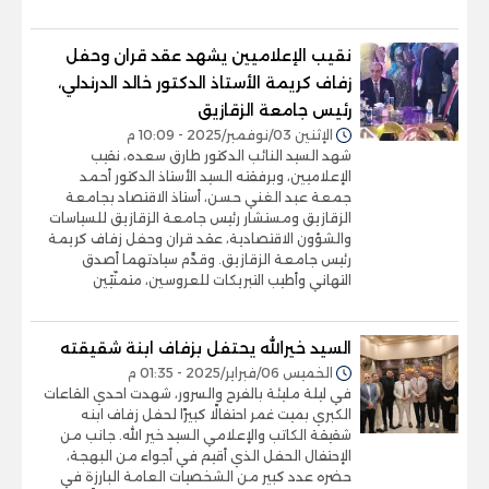
نقيب الإعلاميين يشهد عقد قران وحفل
زفاف كريمة الأستاذ الدكتور خالد الدرندلي،
رئيس جامعة الزقازيق
الإثنين 03/نوفمبر/2025 - 10:09 م
شهد السيد النائب الدكتور طارق سعده، نقيب
الإعلاميين، وبرفقته السيد الأستاذ الدكتور أحمد
جمعة عبد الغني حسن، أستاذ الاقتصاد بجامعة
الزقازيق ومستشار رئيس جامعة الزقازيق للسياسات
والشؤون الاقتصادية، عقد قران وحفل زفاف كريمة
رئيس جامعة الزقازيق. وقدَّم سيادتهما أصدق
التهاني وأطيب التبريكات للعروسين، متمنّيَين
السيد خيرالله يحتفل بزفاف ابنة شقيقته
الخميس 06/فبراير/2025 - 01:35 م
في ليلة مليئة بالفرح والسرور، شهدت احدي القاعات
الكبري بميت غمر احتفالًا كبيرًا لحفل زفاف ابنه
شقيقة الكاتب والإعلامي السيد خير الله. جانب من
الإحتفال الحفل الذي أقيم في أجواء من البهجة،
حضره عدد كبير من الشخصيات العامة البارزة في