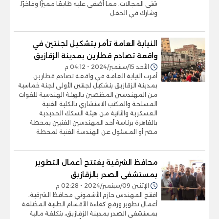
شتى المجالات، مما أضفى عليه طابعًا مميزًا وفاخرًا.
وشارك في الحفل
النيابة العامة تأمر بتشكيل لجنتين في
واقعة تصادم قطارين بمدينة الزقازيق
الأحد 15/سبتمبر/2024 - 04:12 م
أمرت النيابة العامة في واقعة تصادم قطارين
بمدينة الزقازيق بتشكيل لجنتين الأولى لجنة خماسية
من المهندسين المختصين بالهيئة الهندسية للقوات
المسلحة والمكتب الاستشاري بالكلية الفنية
العسكرية والثانية من هيئة السكك الحديدية
بالقاهرة برئاسة أحد المهندسين الفنيين بمحطة
مصر أو المسئول عن الهندسة الفنية لمحطة
محافظ الشرقية يفتتح أعمال التطوير
بمستشفى الصدر بالزقازيق
الإثنين 09/سبتمبر/2024 - 02:28 م
افتتح المهندس حازم الأشموني محافظ الشرقية،
أعمال تطوير ورفع كفاءة الأقسام الطبية المختلفة
بمستشفى الصدر بمدينة الزقازيق، بتكلفة مالية