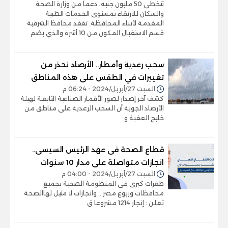
تتخطى 50 مليون جنيه، دعماً من وزارة الصحة
والسكان للارتقاء بمستوى الخدمات الطبية
المقدمة لأبناء المحافظة. تفقد محافظ الشرقية
قسم الاستقبال المكون من 10 أسّرة والذي يضم
سحب رعدية وأمطار.. الأرصاد نحذر من
تغييرات في الطقس على هذه المناطق
السبت 27/أبريل/2024 - 06:24 م
كشف آخر إصدار لصور الأقمار الصناعية التابعة لهيئة
الأرصاد الجوية أن السحب الرعدية على مناطق من
خليج العقبة و
قطاع الصحة فى عهد الرئيس السيسى..
انجازات متواصلة على مدار 10 سنوات
السبت 27/أبريل/2024 - 04:00 م
طفرات كبرى فى المنظومة الصحية بجميع
محافظات وربوع مصر .. وانجازات لا مثيل لهاالصحة
تعلن : إنجاز 1214 مشروعا ق