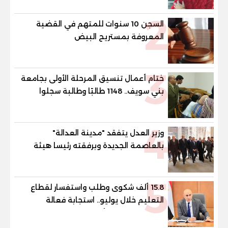
2
السجن 10 سنوات للمتهم في القضية
المعروفة بمستريح البيض
3
ختام أعمال تنسيق المرحلة الأولى بجامعة
بني سويف.. 1148 طالبًا وطالبة سجلوا
رغباتهم
4
وزير العدل يتفقد "مدينة العدالة"
بالعاصمة الجديدة وبرفقته رئيسا هيئة
قضايا الدولة وهيئة النيابة الإدارية
5
15.8 ألف شكوى وطلب واستفسار لقطاع
التعليم خلال يوليو.. استجابة فعالة
لشكاوى الطلاب وأولياء الأمور