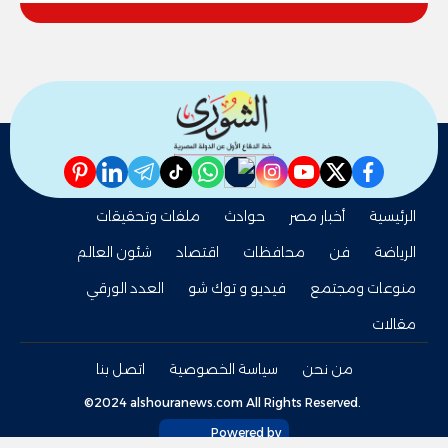
pinterest
linkedin
telegram
whatsapp
tiktok
instagram
nabd
youtube
twitter
facebook
الرئيسية
أخبار مصر
حوادث
ملفات وتحقيقات
الرياضة
فن
محافظات
اقتصاد
شئون العالم
منوعات ومجتمع
فيديو و توك شو
العدد الورقي
مقالات
من نحن
سياسة الخصوصية
اتصل بنا
©2024 alshouranews.com All Rights Reserved.
Powered by