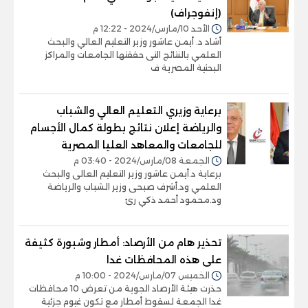
(إنفوجراف)
الأحد 10/مارس/2024 - 12:22 م
أشاد د. أيمن عاشور وزير التعليم العالي والبحث
العلمي بالنتائج التى حققتها الجامعات والمراكز
البحثية المصرية ف
برعاية وزيري التعليم العالي والشباب
والرياضة إعلان نتائج بطولة كمال الأجسام
للجامعات والمعاهد العليا المصرية
الجمعة 08/مارس/2024 - 03:40 م
برعاية د.أيمن عاشور وزير التعليم العالى والبحث
العلمي ود.أشرف صبحى وزير الشباب والرياضة
ود.محمود أحمد ذكي رئ
تحذير هام من الأرصاد: أمطار وشبورة كثيفة
على هذه المحافظات غدا
الخميس 07/مارس/2024 - 10:00 م
حذرت هيئة الأرصاد الجوية من تعرض 10 محافظات
غدا الجمعة لسقوط أمطار مع تكون غيوم جزئية