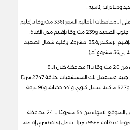
يد ومبادرات رئاسيه .
ولفت "عبدالغفار" إلى أن توزيع المشروعات على الـ محافظات الأقاليم السبع (336 مشروعًا بـ إقليم
إقليم القاهرة الكبرى، و286 مشروعًا بإقليم جنوب الصعيد، و239 مشروعًا بإقليم مدن القناة،
و115 مشروعات بإقليم الدلتا، و86 مشروعًا بإقليم الإسكندرية،83 مشروعًا بإقليم شمال الصعيد،
وكشف "عبدالغفار" أنه من المتوقع الانتهاء من 20 مشروعًا بـ 11 محافظة خلال الـ 8
أشهرالقادمة، بتكلفة إنشائية تبلغ 10.9 مليار جنيه، وستعمل تلك المستشفيات بطاقة 2747 سريرًا
يشمل (1847 سرير إقامة، و459 سرير عناية، و527 ماكينة غسيل كلوي، و441 حضانة، و96 غرفة
وتابع "عبدالغفار" أنه خلال 2025 - 2026 من المتوقع الانتهاء من 54 مشروعًا بـ 24 محافظة
بتكلفة 57.3 مليار جنيه، وستعمل تلك المشروعات بطاقة 9588 سريرًا، يشمل (6414 سري إقامة،