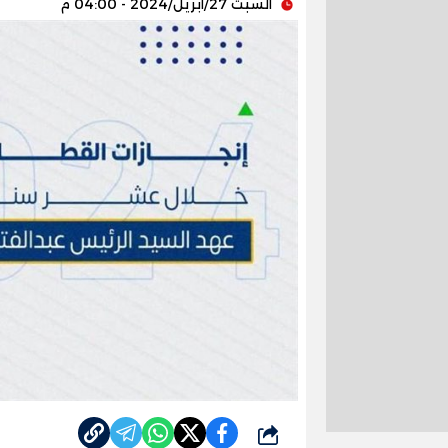
السبت 27/أبريل/2024 - 04:00 م
شارك