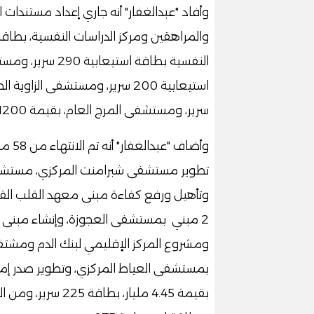
وأفاد "عبدالغفار" أنه جاري إعداد مستندات 
سرير، ومستشفى المرج العام، بقيمة 1200 مليون جنيه، وبطاقة استيعابية 200 سرير.
تطوير مستشفى شبرامنت المركزي، مستشفى
وتأهيل ورفع كفاءة مبنى معهد القلب ال
2 مبني بمستشفى العجوزة، وإنشاء مبنى ا
ومشروع المركز الإقليمي لبنك الدم ومشتقات