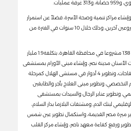
اء 20 مشروع تطوير وإنشاء مراكز تنمية وصحة الأسرة، فضلاً عن استمرار
العمل بـ 26 مشروع والاستعداد لطرع مشروعين آخرين، وذلك خلال 10 سنوات في الفترة من
وأوضح "عبدالغفار" أنه تم الانتهاء من تنفيذ 138 مشروعا في محافظة القاهرة، بتكلفة1.9 مليار
 ومركز أبحاث الأسنان مدينة نصر، وإنشاء مبنى الأورام بمستشفى
دار السلام، والمجمع القومي للأمصال واللقاحات، وتطوير 4 أدوار في مستشى الهلال كمرحلة
مستشفى السلام التخصصي، وتطوير مبنى العلاج بأجر والطابقين
ي، وتطوير عنابر الرجال والسيدات بمستشفى
قليمي لبنك الدم، ومشتقات البلازما بدار السلام،
 مبرة مصر القديمة، واستكمال تطوير عين شمس
تطوير ورفع كفاءة معهد ناصر، وإنشاء مركز القلب