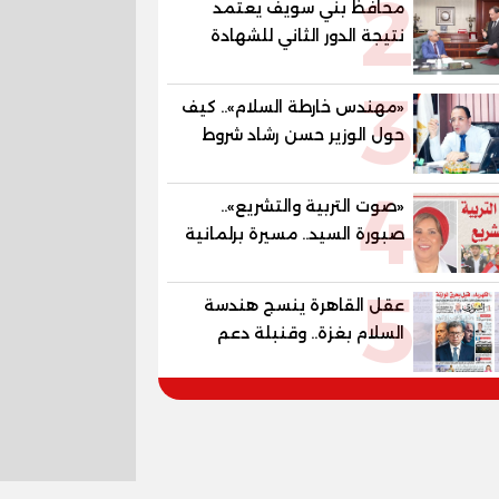
2
محافظ بني سويف يعتمد
المستقبل
نتيجة الدور الثاني للشهادة
الإعدادية العامة بنسبة
3
79.9% نظامي ...و69.55%
«مهندس خارطة السلام».. كيف
منازل.. و70.56% للمهنية ..
حول الوزير حسن رشاد شروط
و100% للصُم وضعاف السمع
الحرب المعقدة إلى "خارطة
والنور للمكفوفين
4
طريق" للانسحاب والإعمار؟
«صوت التربية والتشريع»..
صبورة السيد.. مسيرة برلمانية
وتربوية تجمع بين تشريع
5
القوانين وصناعة الأجيال لبناء
عقل القاهرة ينسج هندسة
الإنسان المصري
السلام بغزة.. وقنبلة دعم
الكهرباء تفجر الموازنة