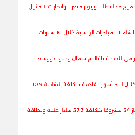
ع محافظات وربوع مصر .. وانجازات لا مثيل
الصحة تعلن : إنجاز 1214 مشروعًا قوميًا شاملا المبادرات الرئاسية خلال 10 سنوات
لأرقام : 402 مشروع قومي للصحة بإقاليم شمال وجنوب ووسط
الصحة تؤكد : الانتهاء من 20 مشروعًا خلال الـ 8 أشهر القادمة بتكلفة إنشائية 10.9
وزارة الصحة: العام المقبل سيشهد إنجاز 54 مشروعًا بتكلفة 57.3 مليار جنيه وبطاقة