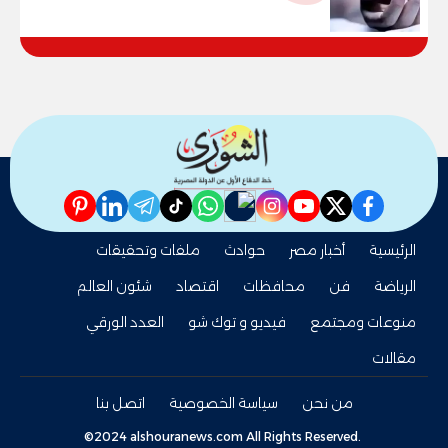
pinterest
linkedin
telegram
whatsapp
tiktok
instagram
nabd
youtube
twitter
facebook
الرئيسية
أخبار مصر
حوادث
ملفات وتحقيقات
الرياضة
فن
محافظات
اقتصاد
شئون العالم
منوعات ومجتمع
فيديو و توك شو
العدد الورقي
مقالات
من نحن
سياسة الخصوصية
اتصل بنا
©2024 alshouranews.com All Rights Reserved.