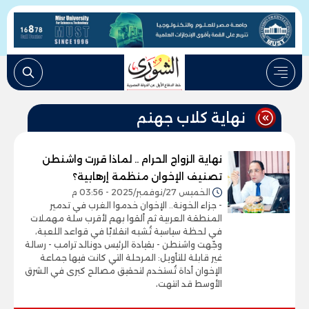
نهاية كلاب جهنم
نهاية الزواج الحرام .. لماذا قررت واشنطن
تصنيف الإخوان منظمة إرهابية؟
الخميس 27/نوفمبر/2025 - 03:56 م
- جزاء الخونة.. الإخوان خدموا الغرب في تدمير
المنطقة العربية ثم ألقوا بهم لأقرب سلة مهملات
في لحظة سياسية تُشبه انقلابًا في قواعد اللعبة،
وجّهت واشنطن - بقيادة الرئيس دونالد ترامب - رسالة
غير قابلة للتأويل: المرحلة التي كانت فيها جماعة
الإخوان أداة تُستخدم لتحقيق مصالح كبرى في الشرق
الأوسط قد انتهت،