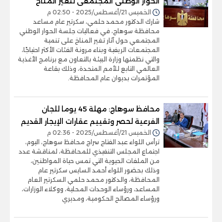
الحوار الوطنى المجتمعى لتغير المناخ
الخميس 21/أغسطس/2025 - 02:50 م
شارك الدكتور محمد حلمي، سكرتير عام مساعد
محافظة سوهاج، في فعاليات جلسة الحوار الوطني
المجتمعي حول آثار تغير المناخ على تنمية
المجتمعات الريفية وبناء مرونة الفئات الأكثر احتياجًا،
والتي نظمتها وزارة البيئة بالتعاون مع برنامج الأغذية
العالمي التابع للأمم المتحدة، وذلك بقاعة
المؤتمرات بديوان عام المحافظة.
محافظ سوهاج: مهلة 45 يوما للجان
الفرعية لحصر وتقييم عقارات الإيجار القديم
الخميس 21/أغسطس/2025 - 02:36 م
ترأس اللواء عبد الفتاح سراج محافظ سوهاج، اليوم،
اجتماع المجلس التنفيذي للمحافظة، لمناقشة عدد
من الملفات الحيوية التي تمس حياة المواطنين،
وذلك بحضور اللواء أحمد السايس سكرتير عام
المحافظة، والدكتور محمد حلمي السكرتير العام
المساعد، ورؤساء الوحدات المحلية، ووكلاء الوزارات،
ورؤساء المصالح الحكومية، ومديري