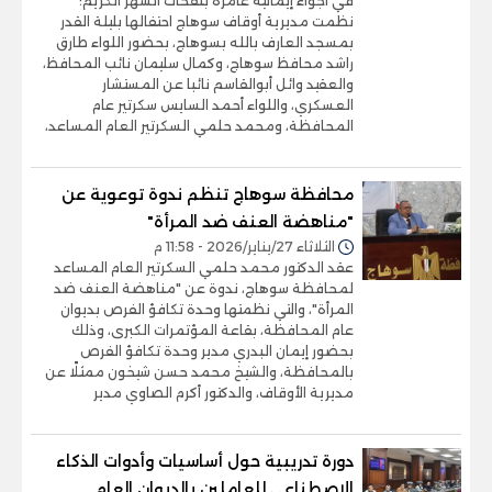
في أجواء إيمانية عامرة بنفحات الشهر الكريم؛
نظمت مديرية أوقاف سوهاج احتفالها بليلة القدر
بمسجد العارف بالله بسوهاج، بحضور اللواء طارق
راشد محافظ سوهاج، وكمال سليمان نائب المحافظ،
والعقيد وائل أبوالقاسم نائبا عن المستشار
العسكري، واللواء أحمد السايس سكرتير عام
المحافظة، ومحمد حلمي السكرتير العام المساعد،
محافظة سوهاج تنظم ندوة توعوية عن
"مناهضة العنف ضد المرأة"
الثلاثاء 27/يناير/2026 - 11:58 م
عقد الدكتور محمد حلمي السكرتير العام المساعد
لمحافظة سوهاج، ندوة عن "مناهضة العنف ضد
المرأة"، والتي نظمتها وحدة تكافؤ الفرص بديوان
عام المحافظة، بقاعة المؤتمرات الكبرى، وذلك
بحضور إيمان البدري مدير وحدة تكافؤ الفرص
بالمحافظة، والشيخ محمد حسن شيخون ممثلًا عن
مديرية الأوقاف، والدكتور أكرم الصاوي مدير
دورة تدريبية حول أساسيات وأدوات الذكاء
الاصطناعي للعاملين بالديوان العام