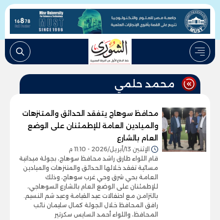
محمد حلمي
محافظ سوهاج يتفقد الحدائق والمتنزهات
والميادين العامة للإطمئنان على الوضع
العام بالشارع
الإثنين 13/أبريل/2026 - 11:10 م
قام اللواء طارق راشد محافظ سوهاج، بجولة ميدانية
مسائية تفقد خلالها الحدائق والمتنزهات والميادين
العامة بحي شرق وحي غرب سوهاج، وذلك
للإطمئنان على الوضع العام بالشارع السوهاجي،
بالتزامن مع احتفالات عيد القيامة وعيد شم النسيم.
رافق المحافظ خلال الجولة كمال سليمان نائب
المحافظ، واللواء أحمد السايس سكرتير