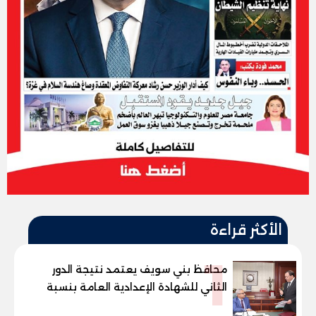
الأكثر قراءة
1
محافظ بني سويف يعتمد نتيجة الدور
الثاني للشهادة الإعدادية العامة بنسبة
79.9% نظامي ...و69.55% منازل.. و70.56%