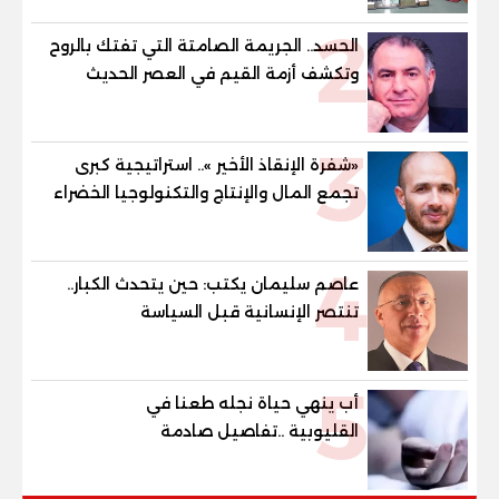
للمهنية .. و100% للصُم وضعاف السمع
2
والنور للمكفوفين
الحسد.. الجريمة الصامتة التي تفتك بالروح
وتكشف أزمة القيم في العصر الحديث
3
«شفرة الإنقاذ الأخير ».. استراتيجية كبرى
تجمع المال والإنتاج والتكنولوجيا الخضراء
لبعث الأقتصاد
4
عاصم سليمان يكتب: حين يتحدث الكبار..
تنتصر الإنسانية قبل السياسة
5
أب ينهي حياة نجله طعنا في
القليوبية ..تفاصيل صادمة