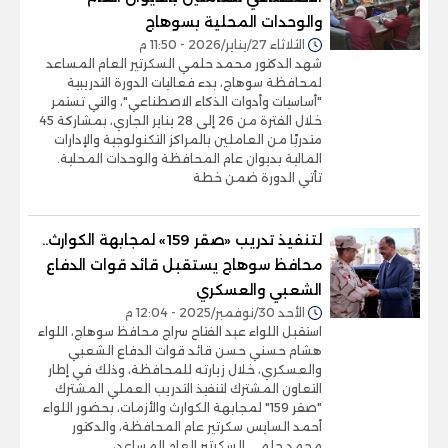
والوحدات المحلية بسوهاج
الثلاثاء 27/يناير/2026 - 11:50 م
شهد الدكتور محمد حلمي السكرتير العام المساعد
لمحافظة سوهاج، بدء فعاليات الدورة التدريبية
"أساسيات وأدوات الذكاء الاصطناعي"، والتي تستمر
خلال الفترة من 26 إلى 28 يناير الجاري، بمشاركة 45
متدربًا من العاملين بالمراكز التكنولوجية والإدارات
المالية بديوان عام المحافظة والوحدات المحلية.
تأتي الدورة ضمن خطة
لتنفيذ تدريب «صقر 159» لمجابهة الكوارث..
محافظ سوهاج يستقبل قائد قوات الدفاع
الشعبي والعسكري
الأحد 30/نوفمبر/2025 - 12:04 م
استقبل اللواء عبد الفتاح سراج محافظ سوهاج، اللواء
هشام حسني حسن قائد قوات الدفاع الشعبي
والعسكري، خلال زيارته للمحافظة، وذلك في إطار
التعاون المشترك لتنفيذ التدريب العملي المشترك
"صقر 159" لمجابهة الكوارث والأزمات، بحضور اللواء
أحمد السايس سكرتير عام المحافظة، والدكتور
محمد حلمي السكرتير العام المساعد،