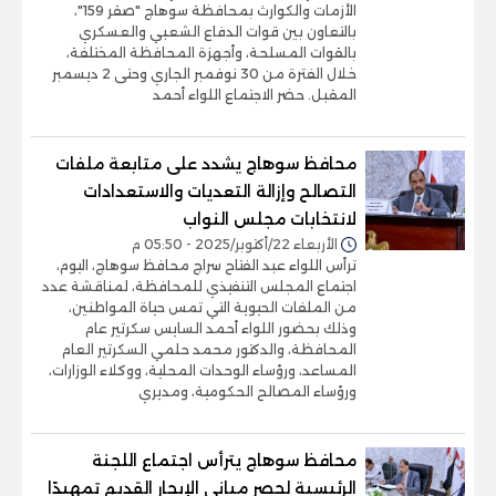
الأزمات والكوارث بمحافظة سوهاج "صقر 159"،
بالتعاون بين قوات الدفاع الشعبي والعسكري
بالقوات المسلحة، وأجهزة المحافظة المختلفة،
خلال الفترة من 30 نوفمبر الجاري وحتى 2 ديسمبر
المقبل. حضر الاجتماع اللواء أحمد
محافظ سوهاج يشدد على متابعة ملفات
التصالح وإزالة التعديات والاستعدادات
لانتخابات مجلس النواب
الأربعاء 22/أكتوبر/2025 - 05:50 م
ترأس اللواء عبد الفتاح سراج محافظ سوهاج، اليوم،
اجتماع المجلس التنفيذي للمحافظة، لمناقشة عدد
من الملفات الحيوية التي تمس حياة المواطنين،
وذلك بحضور اللواء أحمد السايس سكرتير عام
المحافظة، والدكتور محمد حلمي السكرتير العام
المساعد، ورؤساء الوحدات المحلية، ووكلاء الوزارات،
ورؤساء المصالح الحكومية، ومديري
محافظ سوهاج يترأس اجتماع اللجنة
الرئيسية لحصر مباني الإيجار القديم تمهيدًا