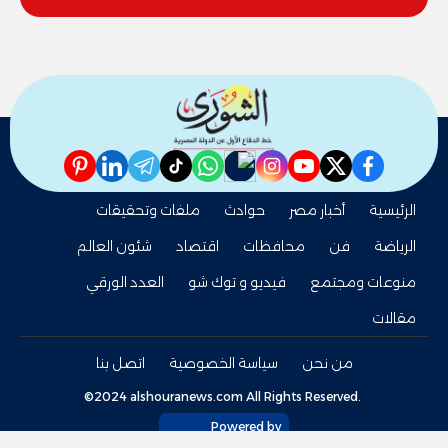
pinterest
linkedin
telegram
whatsapp
tiktok
instagram
nabd
youtube
twitter
facebook
الرئيسية
أخبار مصر
حوادث
ملفات وتحقيقات
الرياضة
فن
محافظات
اقتصاد
شئون العالم
منوعات ومجتمع
فيديو و توك شو
العدد الورقي
مقالات
من نحن
سياسة الخصوصية
اتصل بنا
©2024 alshouranews.com All Rights Reserved.
Powered by