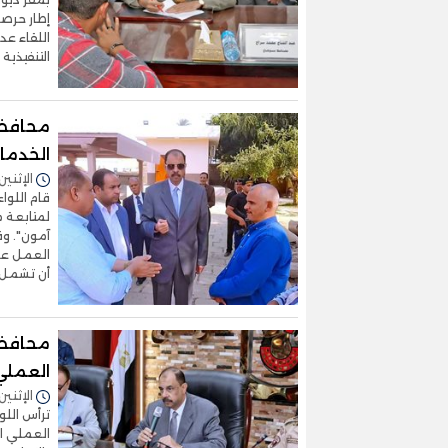
إطار حرصه
اللقاء عد
التنفيذية
محافظ 
الخدما
الإثنين 24/نوفمبر/2025 - 6:00
قام اللوا
لمتابعة 
آمون". وق
أن تشمل ا
محافظ 
العملي 
الإثنين 24/نوفمبر/2025 - 5:51
ترأس اللو