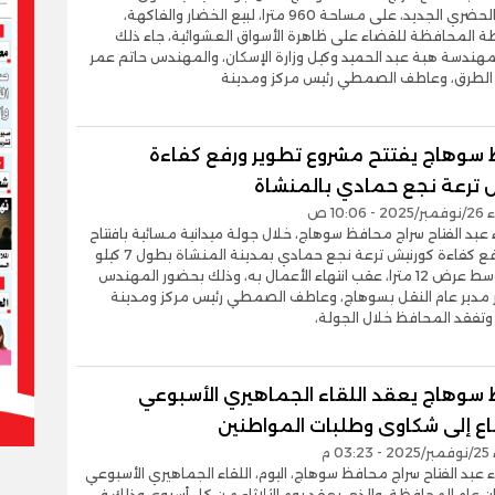
المنشاة الحضري الجديد، على مساحة 960 مترا، لبيع الخضار والفاكهة،
المحافظة للقضاء على ظاهرة الأسواق العشوائية، جاء ذلك
هندسة هبة عبد الحميد وكيل وزارة الإسكان، والمهندس حاتم عمر
 الطرق، وعاطف الصمطي رئيس مركز ومدينة
سوهاج يفتتح مشروع تطوير ورفع كفاءة
 ترعة نجع حمادي بالمنشاة
10:06 ص
ء عبد الفتاح سراج محافظ سوهاج، خلال جولة ميدانية مسائية بافتتاح
تطوير ورفع كفاءة كورنيش ترعة نجع حمادي بمدينة المنشاة بطول 7 كيلو
متر، ومتوسط عرض 12 مترا، عقب انتهاء الأعمال به، وذلك بحضور المهندس
 مدير عام النقل بسوهاج، وعاطف الصمطي رئيس مركز ومدينة
وتفقد المحافظ خلال الجولة،
سوهاج يعقد اللقاء الجماهيري الأسبوعي
اع إلى شكاوى وطلبات المواطنين
03 م
ء عبد الفتاح سراج محافظ سوهاج، اليوم، اللقاء الجماهيري الأسبوعي
ن عام المحافظة، والذي يعقد يوم الثلاثاء من كل أسبوع، وذلك في