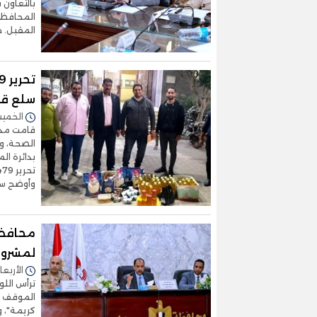
بالتعاون 
المقبل. ح
سلع قب
الخميس 20/نوفمبر/2025 
قامت مدير
الصحة، وا
بدائرة ال
وأوضح سام
محافظ 
لمشروعا
الأربعاء 19/نوفمبر/2025 - 
ترأس اللو
الموقف ال
كريمة"، و