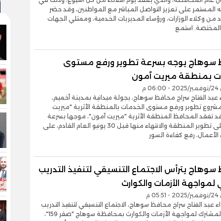
 المستمر على تعزيز التواصل المباشر مع المواطنين، وقد حضر
د من وكلاء الوزارات، ورؤساء المديريات الخدمية، وممثلي الجهات
 المختصة. استمع
سوهاج يوجه بسرعة تطوير ورفع مستوى
ت بمنطقة ميريت آمون
0 م
ء عبد الفتاح سراج محافظ سوهاج، بجولة ميدانية بمدينة أخميم،
مشروع تطوير ورفع مستوى الخدمات بالمنطقة الأثرية "ميريت
د تفقد المحافظ المنطقة الأثرية "ميريت آمون"، موجها بسرعة
العمل على تطوير المنطقة والانتهاء منها قبل 30 يونيو العام القادم، على
لأعمال، رفع كفاءة السور
سوهاج يترأس الاجتماع التنسيقي لتنفيذ التدريب
لمواجهة الأزمات والكوارث
0 م
اء عبد الفتاح سراج محافظ سوهاج، الاجتماع التنسيقي لتنفيذ التدريب
العملي المشترك لمواجهة الأزمات والكوارث بمحافظة سوهاج "صقر 159"،