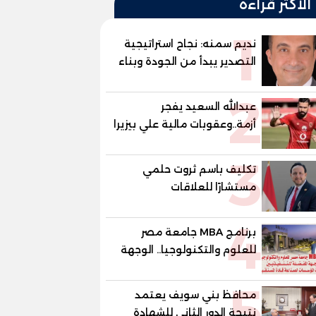
الأكثر قراءة
1
نديم سمنه: نجاح استراتيجية
التصدير يبدأ من الجودة وبناء
الثقة في شعار "صنع في
2
مصر"
عبدالله السعيد يفجر
أزمة..وعقوبات مالية علي بيزيرا
وبانزا
3
تكليف باسم ثروت حلمي
مستشارًا للعلاقات
الدبلوماسية وعضوًا بالهيئة
4
الاستشارية العليا لمنظمة
برنامج MBA جامعة مصر
«جاد جمينت يوإن»
للعلوم والتكنولوجيا.. الوجهة
المفضلة للتنفيذيين وقيادات
5
المؤسسات لصناعة قادة
محافظ بني سويف يعتمد
المستقبل
نتيجة الدور الثاني للشهادة