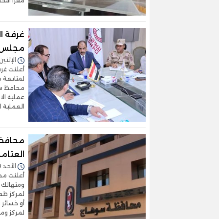
مقرا انتخابيا، فى 8 
غرفة ال
مجلس ا
الإثنين 10/نوفمبر/2025 - 1:02
أعلنت غر
محافظ سوه
عملية الا
العملية ال
محافظة
العتام
الأحد 09/نوفمبر/2025 - 03:30 م
أعلنت محا
ومتهالك خ
لمركز طما
أو خسائر 
لمركز وم