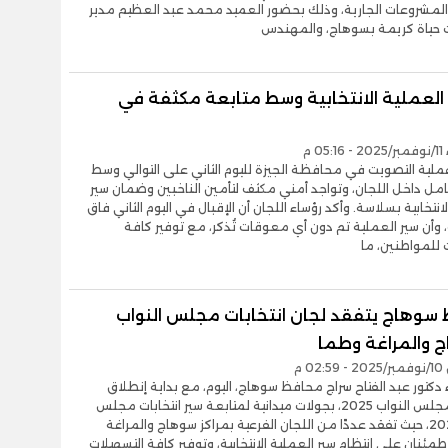
المشروعات الجارية، وذلك بحضور العميد محمد عبد العظيم مدير
حياة كريمة بسوهاج، والمهندس
 العملية الانتخابية وسط متابعة مكثفة في
05 م
لية التصويت في محافظة الجيزة لليوم الثاني على التوالي وسط
مل داخل اللجان، وتواجد أمني مكثف لتأمين الناخبين وضمان سير
انتخابية بسلاسة. وأكد رؤساء اللجان أن الإقبال في اليوم الثاني فاق
 وأن سير العملية تم دون أي معوقات تُذكر، مع توفير كافة
 للمواطنين، ما
سوهاج يتفقد لجان انتخابات مجلس النواب
 والمراغة وطما
0 م
ء دكتور عبد الفتاح سراج محافظ سوهاج، اليوم، مع بداية إنطلاق
انتخابات مجلس النواب 2025، بجولات ميدانية لمتابعة سير انتخابات مجلس
النواب 2025، حيث تفقد عددًا من اللجان الفرعية بمراكز سوهاج والمراغة
طمئنان على انتظام سير العملية الانتخابية، وتوفير كافة التسهيلات