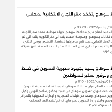
سوهاج يتفقد مقر اللجان الانتخابية لمجلس
اء عبد الفتاح سراج محافظ سوهاج، جولة ميدانية لتفقد مقر اللجنة
انتخابات بسوهاج، ومدرسة أسماء بنت أبي بكر الثانوية بنات التي تم
مقر انتخابي، حيث تابع جاهزيتها لاستقبال الناخبين يومي الاثنين
والثلاثاء 10 و11 نوفمبر الجاري. تفق المحافظ مقر اللجنة العامة للفرز بشركة
ي غرب
سوهاج يشيد بجهود مديرية التموين في ضبط
 وتوفير السلع للمواطنين
11 م
ء عبد الفتاح سراج محافظ سوهاج، اليوم، احتفالية مديرية التموين،
مت تحت عنوان "تموين سوهاج في عام"، بحضور سامح التوني وكيل
موين بسوهاج، وعدد من قيادات المديرية والإدارات التموينية بالمراكز
وضح وكيل وزارة التموين بسوهاج، أنه تم تنفيذ آلاف الحملات
 المشتركة لضبط