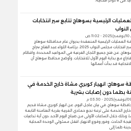
دوائر انتخابية،
عمليات الرئيسية بسوهاج تتابع سير انتخابات
لنواب
1 ص
فة العمليات الرئيسية المنعقدة بديوان عام محافظة سوهاج
لمتابعة سير انتخابات مجلس النواب 2025، برئاسة اللواء عبد الفتاح سراج
اج، عن فتح جميع اللجان الفرعية في المواعيد المحددة، وانتظام
قتراع مع بداية اليوم الأول للانتخابات. وأوضح محافظ سوهاج أن
انتخابية قد بدأت أعمالها
 سوهاج: انهيار كوبري مشاة خارج الخدمة في
نة بطما دون إصابات بشرية
فظة سوهاج، في بيان عاجل اليوم، عن انهيار كوبري مشاة قديم
ارج الخدمة على ترعة نجع حمادي الغربية بقرية العتامنة التابعة
، وذلك خلال الساعات الأولى من صباح اليوم الأحد، دون أية تداعيات
نتيجة الحادث. وفور وقوع الانهيار، انتقل مسئولي الوحدة المحلية
دينة طما إلى