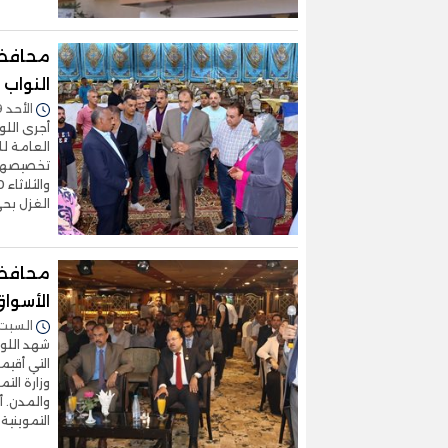
محافظ 
النواب
الأحد 09/نوفمبر/2025 - 03:20 م
أجرى اللو
العامة لل
تخصيصها ك
الغزل بح
محافظ 
الأسواق
السبت 08/نوفمبر/2025 - :10
شهد اللوا
التي أقي
وزارة الت
والمدن. أ
التموينية