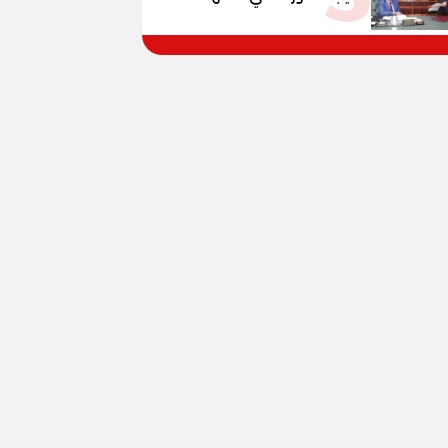
الإعدادية العامة بنسبة
79.9% نظامي ...و69.55%
منازل.. و70.56% للمهنية ..
و100% للصُم وضعاف السمع
والنور للمكفوفين