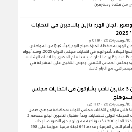
ن من قضاة ومشرفين
صور.. لجان الهرم تتزين بالناخبين في انتخابات
20
0 م
 الهرم بمحافظة الجيزة صباح اليوم إقبالًا كبيرًا من المواطنين
الذين توافدوا للإدلاء بأصواتهم في انتخابات مجلس النواب 2025، وسط أجواء
امية. وظهرت اللجان مزينة بالعلم المصري واللافتات الإرشادية،
يعكس الحماس الشعبي وحرص الناخبين على المشاركة في
يمقراطي، مع التزام كامل
أكثر من 3 ملايين ناخب يشاركون فى انتخابات مجلس
 بسوهاج
1 ص
ذ قليل ماراثون انتخابات مجلس النواب بمحافظة سوهاج، ضمن
محافظات المرحلة الاولى للانتخابات، وبدأ استقبال الناخبين البالغ عددهم 3
ملايين و 375 ألفا و 700 ناخب وناخبة ممن لهم حق التصويت، للإدلاء
بأصواتهم أمام اللجان الفرعية وعددها 641 لجنة فرعية، موزعة على 598