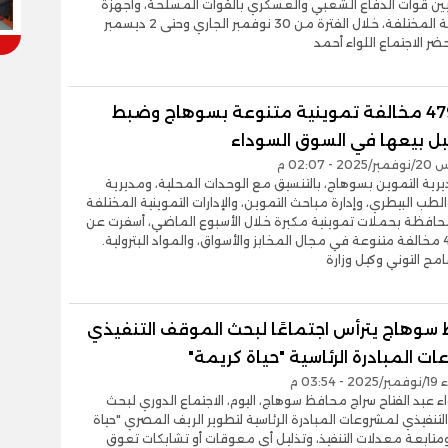
بين قوات الدفاع الشعبي والعسكري بالقوات المسلحة، وأجهزة
المحافظة المختلفة، خلال الفترة من 30 نوفمبر الجاري وحتى 2 ديسمبر
ضر الاجتماع اللواء أحمد
تحرير 479 مخالفة تموينية متنوعة بسوهاج وضبط
ل بيعها في السوق السوداء
- 02:07 م
ية التموين بسوهاج، بالتنسيق مع الوحدات المحلية، ومديرية
لطب البيطري، وإدارة مباحث التموين، والإدارات التموينية المختلفة
محافظة بحملات تموينية مكبرة خلال الأسبوع الماضي، أسفرت عن
تحرير 479 مخالفة متنوعة في مجال المخابز والأسواق، والمواد البترولية.
ح التوني وكيل وزارة
سوهاج يترأس اجتماعًا لبحث الموقف التنفيذي
ت المبادرة الرئاسية "حياة كريمة"
03:54 م
اء عبد الفتاح سراج محافظ سوهاج، اليوم، الاجتماع الدوري لبحث
تنفيذي لمشروعات المبادرة الرئاسية لتطوير الريف المصري "حياة
متابعة معدلات التنفيذ، وتذليل أي معوقات أو تشابكات تعوق