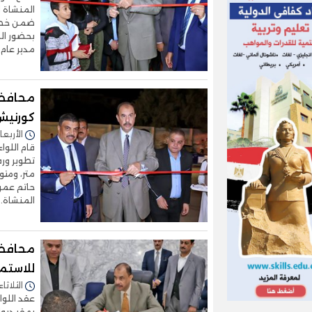
ضمن خطة 
بحضور الم
مدير عام
محافظ 
كورنيش
الأربعاء 26/نوفمبر/2025 - 
قام اللوا
حاتم عمر
المنشاة. 
محافظ 
للاستم
الثلاثاء 25/نوفمبر/2025 - :23
عقد اللوا
بمقر ديوا