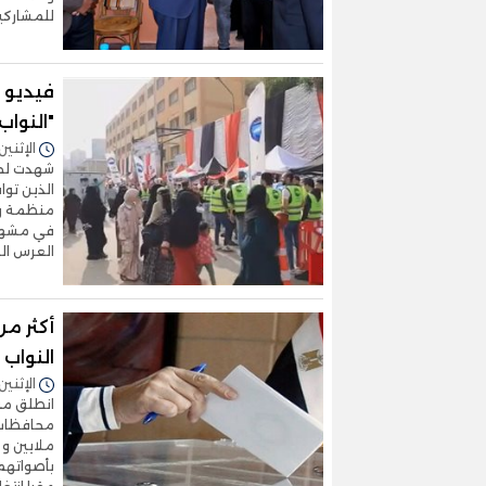
للمشاركي
فيديو و
"النواب" 25
الإثنين 10/نوفمبر/2025 - 1:19
شهدت لجان
منظمة ونظ
في مشهد 
العرس الد
النواب
الإثنين 10/نوفمبر/2025 - 1:17
انطلق من