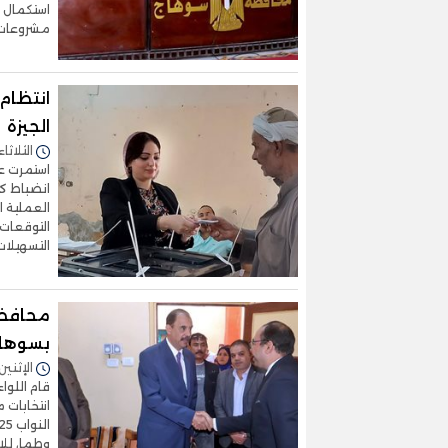
استكمال 
مشروعات 
انتظام
الجيزة
الثلاثاء 11/نوفمبر/2025 - :16
استمرت عم
انضباط كا
العملية ال
التوقعات،
التسهيلات
محافظ 
بسوهاج
الإثنين 10/نوفمبر/2025 - 2:59
قام اللوا
وطما، للا