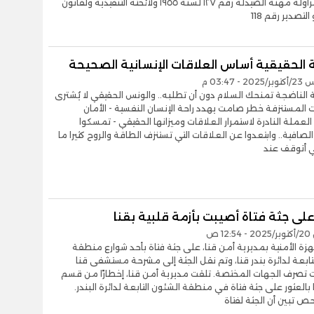
وقانون مزاولة مهنة الصيدلة رقم ١٢٧ لسنة ١٩٥٥ ولائحته التنفيذية ولقانون
 التصدير رقم 118
 الحقيقية أساس العلاقات الإنسانية الصحيحة
- 03:47 م
 الناضجة تمنحك السلام دون أن تطلبه.. والونس الحقيقي لا يُشترى
ت المستنزفة خطر صامت يهدد راحة الإنسان النفسية - الأمان
العملة النادرة لاستمرار العلاقات وميزانها الحقيقي - تمسكوا
لصافية.. وابتعدوا عن العلاقات التي تستنزف الطاقة والروح كثيرا ما
 أتوقف عند
على جثة فتاة أصيبت بأزمة قلبية بقنا
1 ص
هزة الأمنية بمديرية أمن قنا، على جثة فتاة بأحد شوارع منطقة
تابعة لدائرة بندر قنا، وتم نقل الجثة إلى مشرحة مستشفى قنا
 تصرف الجهات المختصة. تلقت مديرية أمن قنا، إخطارًا من قسم
بالعثور على جثة فتاة في منطقة الشئون التابعة لدائرة البندر.
ص تبين أن الجثة لفتاة