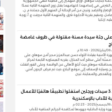
كمة جنايات سوهاج، أوراق متهمين إلى فضيلة مفتي الجمهورية
ي الشرعي في إعدامهما، لاتهامهما بقتل زوج المتهمة الثانية عمدًا
إصرار والترصد. وتبين من أمر الإحالة أن المتهم الأول حمادة م. ن،
 عامل، ومقيم بقرية الأحايوة شرق، والمتهمة الثانية ميرفت ع. أ، زوجة
ه، ارتكبا
 على جثة سيدة مسنة مقتولة في ظروف غامضة
ج
1 م
هزة الأمنية بقيادة اللواء حسن عبدالعزيز مدير أمن سوهاج، على
مسنّة أعلى سطح أحد المنازل، بقريه العيساويه التابعة لمركز
محافظه سوهاج حيث أبلغ الأهالى عن الواقعة. وعلى الفور انتقلت
ن وسيارة الإسعاف إلى موقع البلاغ، حيث تم فرض كردون أمني
وبالفحص والمعاينة، تبين
سقوط 3 سيدات ورجلين استغلوا تطبيقًا هاتفيًا للأعمال
ة للآداب بالإسكندرية
02 م
زة وزارة الداخلية جهودها لمكافحة الجرائم المنافية للآداب