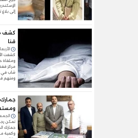
الإسكندري
إلى بلاغ 
كشف هو
قنا
الأربعاء 29/أكتوبر/2025 - 
كشفت الأج
وملقاة دا
مركز قفط،
شاب في ال
ومتهم في
جمارك 
ومستحض
الجمعة 24/أكتوبر/2025 
تمكن رجال
جمارك ال