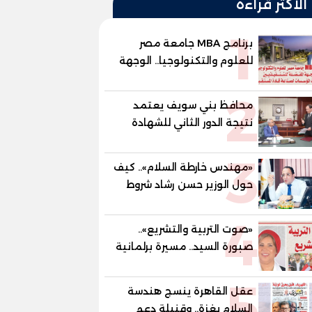
الأكثر قراءة
1
برنامج MBA جامعة مصر
للعلوم والتكنولوجيا.. الوجهة
المفضلة للتنفيذيين وقيادات
2
المؤسسات لصناعة قادة
محافظ بني سويف يعتمد
المستقبل
نتيجة الدور الثاني للشهادة
الإعدادية العامة بنسبة
3
79.9% نظامي ...و69.55%
«مهندس خارطة السلام».. كيف
منازل.. و70.56% للمهنية ..
حول الوزير حسن رشاد شروط
و100% للصُم وضعاف السمع
الحرب المعقدة إلى "خارطة
والنور للمكفوفين
4
طريق" للانسحاب والإعمار؟
«صوت التربية والتشريع»..
صبورة السيد.. مسيرة برلمانية
وتربوية تجمع بين تشريع
5
القوانين وصناعة الأجيال لبناء
عقل القاهرة ينسج هندسة
الإنسان المصري
السلام بغزة.. وقنبلة دعم