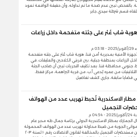
ة. بالفحص تبين عدم صحة ما تم تداوله، وأن حقيقة الواقعة تعود
تلقاه قسم شرطة سيدي جابر
ية شاب عُثر على جثته متفحمة داخل زراعات
03:18 م
هزة الأمنية بمديرية أمن قنا، هوية شاب عُثر على جثته متفحمة
خل الزراعات بمنطقة جبلية، بين قريتي الكلاحين والعليقات، في
 جنوبي محافظة قنا. بعد تكثيف التحريات تبين أن صاحب الجثة
ثلاثينيات من عمره يُدعى أ.ب، من قرية البراهمة، مركز قفط،
 قضايا سابقة، جاري كشف تفاصيل
مطار الاسكندرية تُحبط تهريب عدد من الهواتف
رات التجميل
- 04:54 م
 الجمارك بمطار الاسكندرية الدولي برئاسة جمال طه مدير عام
موانئ الجوية من ضبط محاولة تهريب عدد من الهواتف المحمولة
وكمية من مستحضرات التجميل بالمخالفة لقانون الاتصالات رقم ١٠ لسنة ٢٠٠٣