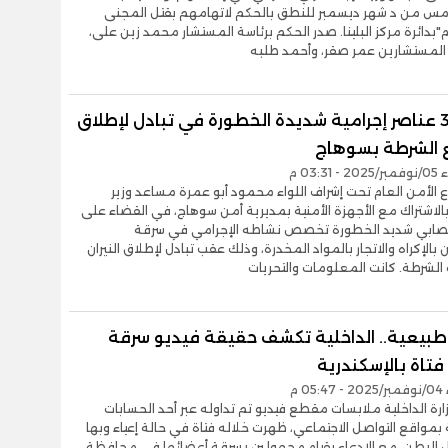
خامس من د شهر ديسمبر للنطق بالحكم لاتهامهم بقتل المجنى
"بدائرة مركز البلينا. صدر الحكم برئاسة المستشار محمد زين على،
لمستشارين عمر صقر، وأحمد طلبه
مصرع 3 عناصر إجرامية شديدة الخطورة في تبادل لإطلاق
ع الشرطة بسوهاج
03:31 م
الأمن العام تحت إشراف اللواء محمود أبو عمرة مساعد وزير
 بالاشتراك مع الأجهزة الأمنية بمديرية أمن سوهاج، في القضاء على
ابي شديد الخطورة تخصص نشاطه الإجرامي في سرقة
بالإكراه والاتجار بالمواد المخدرة، وذلك عقب تبادل لإطلاق النيران
الشرطة. كانت المعلومات والتحريات
 طبيعية.. الداخلية تكشف حقيقة فيديو سرقة
تاة بالإسكندرية
05 م
ة الداخلية ملابسات مقطع فيديو تم تداوله عبر أحد الحسابات
مواقع التواصل الاجتماعي، ظهرت خلاله فتاة في حالة إعياء وبها
 البطن، مع الادعاء بقيام مجهولين بسرقة أعضائها في محافظة