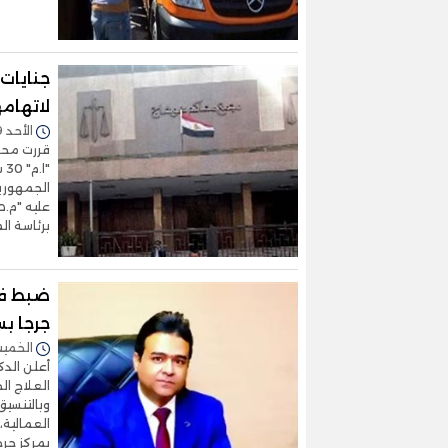
جنايات
لاتهامه
الأحد 19/أكتوبر/2025 - 02:52 م
قررت محكم
عليه "م.ص
برئاسة ا
ضبط فتا
جرجا ب
الخميس 16/أكتوبر/2025 
أعلن الدك
العلاج ال
وبالتنسي
العمالية،
بمركز جرجا