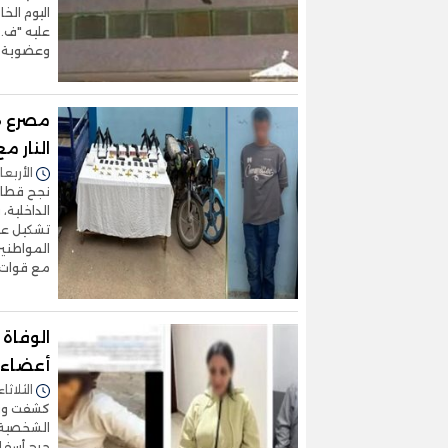
اليوم ال
عليه "ف.م
وعضوية ا
النار م
الأربعاء 05/نوفمبر/2025 - 
نجح قطاع 
الداخلية،
تشكيل عص
المواطنين 
مع قوات 
الوفاة
أعضاء ف
الثلاثاء 04/نوفمبر/2025 - :47
كشفت وزار
الشخصية ب
جرح أسفل