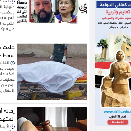
السبت 18/يوليو/2026 - :22
- نهاية ال
وفضيحة شر
السرية تض
الصوتية 
من فبركة
حادث م
سقط عل
الثلاثاء 23/يونيو/2026 - 8:03
شهدة مقاب
ضخم عليه 
عمليات نج
لودر من م
الأنتقال 
إحالة 
المتهم
الأربعاء 14/يناير/2026 - 4