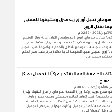
 سوهاج تحيل أوراق ربة منزل وعشيقها للمفتى
ما بقتل الزوج
ة جنايات سوهاج، اليوم الأحد وبإجماع الآراء ، إحالة أوراق المتهم
"ا.م" 30 سنة عاطل والمتهمة 'ص.م" 29 سنة ربة منزل إلى فضيلة مفتى
الجمهورية وتحديد جلسة 19 نوفمبر للنطق بالحكم لاتهامهما بقتل المجنى
" زوج المجنى عليها المتهمة الثانية بدائرة مركز طما. صدر الحكم
لمستشار محمد زين
ة بالجامعة العمالية تدير مركزًا للتجميل بمركز
سوهاج
- 08:17 م
تور عمرو دويدار وكيل وزارة الصحة بسوهاج، أن فرق التفتيش بإدارة
حر بالمديرية، تحت إشراف الدكتور مصطفى رفعت مدير الإدارة،
ق مع الجهات المعنية، تمكنت من ضبط فتاة جامعية بالجامعة
 انتحلت صفة أخصائي تجميل، وأدارت مركزًا غير مرخص للتجميل
. وأشار “دويدار” إلى أن