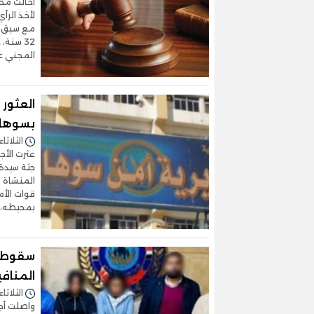
أحالت مح
لأخذ الرأ
مع سبق ال
32 سنة،
المجني علي
العثور
بسوها
الثلاثاء 06/يناير/2026 - 0:49
عثرت الأج
جثة سيدة 
المنشاة ب
قوات الأم
بمحيطه، 
المنافي
الثلاثاء 16/ديسمبر/2025 - :23
واصلت أجه