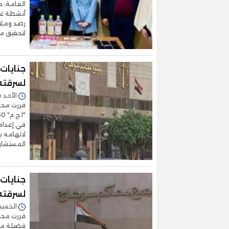
العامة، 
أنشطة غي
رصد وملاح
لتحقيق م
جنايات
لسرقته
الأحد 14/ديسمبر/2025 - 03:48 م
قررت محكم
في إعدام
لاتهامه ب
المستشار
لسرقته
الخميس 20/نوفمبر/2025 
فضيلة مف