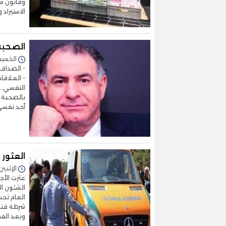
الاستيراد و
الصحبة
الخميس 23/أكتوبر/2025 
- الصداقة
- العلاقا
النفسي.. 
بالصحبة ا
أجد نفسي
العثور 
الإثنين 20/أكتوبر/2025 - 2:54
عثرت الأج
الشئون ال
العام تحت
شرطة قنا 
وبعد الفح