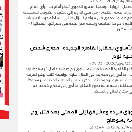
03 م
تضليل.. الرواية الرسمية لعمرو الدجوي تتبخر أمام بث الرأي العام
اء الذمم الطبية. - من نفي التزوير إلى مصيدة الصوت.. التسجيلات
ع عمرو الدجوي في مواجهة زلزال جنائي - لماذا فجرت التسريبات
الأخيرة موجة تعاطف واسعة مع الجدة في معركتها القضائية؟ -
 السطور
أساوي بمقابر القاهرة الجديدة.. مصرع شخص
يه لودر
0 م
ر القاهرة الجديدة حادث مأساوي راح ضحيته عامل إثر سقوط لودر
، ما أدى إلى مصرعه فى الحال. بداية الواقعة كانت ببلاغ لغرفة
دة القاهرة بوجود جثة شخص بمقابر القاهرة الجديدة إثر سقوط
نطقة رملية عالية بجوار المقابر ما أدى إلى مصرع شخصا. تم
إلى مكان البلاغ وبالفحص
أوراق سيدة وعشيقها إلى المفتي بعد قتل زوج
ة بسوهاج
12:4 ص