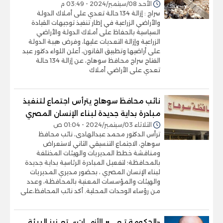
الأحد 08/سبتمبر/2024 - 03:49 م
سراج : إزالة 134 حالة تعدي على أملاك الدولة
والأراضي الزراعية في إطار تنفيذ توجيهات القيادة
السياسية بالحفاظ على أملاك الدولة والأراضي
الزراعية وإزالة التعديات عليها، وفرض هيبة الدولة
على أراضيها وتطبيق القانون، أعلن اللواء دكتور عبد
الفتاح سراج محافظ سوهاج، عن إزالة 134 حالة
تعدي على الأراضي أملاك
نائب محافظ سوهاج يترأس اجتماع لتنفيذ
مبادرة بداية جديدة لبناء الإنسان المصري
الثلاثاء 03/سبتمبر/2024 - 01:04 ص
ترأس الدكتور محمد عبدالهادى، نائب محافظ
سوهاج، الاجتماع التنسيقي الثاني لاستعراض
ومناقشة خطط المديريات والهيئات المختلفة
بالمحافظة؛ لتفعيل المبادرة الرئاسية بداية جديدة
لبناء الإنسان المصري ، بحضور مديري المديريات
والهيئات والمؤسسات المعنية بالمحافظة، وعدد
من رؤساء الوحدات المحلية. أكد نائب المحافظ،على
«الحكومة تـعـــبر الأزمــات».. تعـزيز البيئة