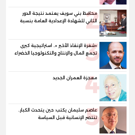
2
محافظ بني سويف يعتمد نتيجة الدور
الثاني للشهادة الإعدادية العامة بنسبة
79.9% نظامي ...و69.55% منازل.. و70.56%
للمهنية .. و100% للصُم وضعاف السمع
3
والنور للمكفوفين
«شفرة الإنقاذ الأخير ».. استراتيجية كبرى
تجمع المال والإنتاج والتكنولوجيا الخضراء
لبعث الأقتصاد
4
معجزة العمران الجديد
5
عاصم سليمان يكتب: حين يتحدث الكبار..
تنتصر الإنسانية قبل السياسة