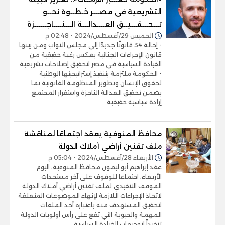
التشريعية فى مصـــر خـطــوة نحــو
تـــحـــقـــيــق العــــدالـــة الـــنــــاجــــــزة
الخميس 29/أغسطس/2024 - 02:48 م
- إحالة 34 قانونًا جديدًا إلى مجلس النواب ومن بينها
قانون الإجراءات الجنائية يعكس رغبة حقيقية من
القيادة السياسية فى مصر لتحقيق إصلاحات تشريعية
- الحكومة ملتزمة بتنفيذ إستراتيجيتها الوطنية
لحقوق الإنسان وتطوير المنظومة القانونية بما
يضمن تحقيق العدالة الناجزة واستقرار المجتمع
إرادة سياسية حقيقية
محافظ المنوفية يعقد اجتماعًا لمناقشة
ملف تقنين أراضي أملاك الدولة
الأربعاء 28/أغسطس/2024 - 05:04 م
عقد إبراهيم أبو ليمون محافظ المنوفية، اليوم
الأربعاء، اجتماعا للوقوف على آخر مستجدات
الموقف التنفيذي لملف تقنين أراضي أملاك الدولة
لاتخاذ الإجراءات اللازمة لإنهاء الموضوعات المتعلقة
لتحقيق المستهدف منه باعتباره أحد الملفات
المهمة والحيوية التي تقع على رأس أولويات الدولة
تنفيذاً لتوجيهات القيادة السياسية.