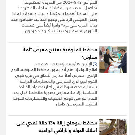
الموافق 12-9-2024 من الجريدة المطبوعة
تفاصيل العديد من القضايا،والملفات المطروحة
على الساحة،أهمها «الحكمة والثبات والقوة »..لماذا
رفض السيسي الرد على جميع اتصالات «نتنياهو» منذ
بداية الحرب على غزة؟ واقرأ أيضاً على صفحات
الشورى: ◄ سمير رجب يكتب: كلهم مجرمون..
محافظ المنوفية يفتتح معرض "أهلاً
مدارس"
الإثنين 09/سبتمبر/2024 - 02:39 م
افتتح اللواء إبراهيم أبو ليمون محافظ المنوفية، اليوم
الإثنين، معرض أهلاً مدارس بنطاق حي غرب شبين
الكوم لبيع الزي المدرسي والمستلزمات الدراسية
بأسعار مخفضة، وذلك في إطار توجيهات القيادة
السياسية بإقامة معارض بصورة منتظمة قبل بدء
العام الدراسي لتوفير المنتجات والمستلزمات اللازمة
لتخفيف العبء عن كاهل
محافظ سوهاج: إزالة 134 حالة تعدي على
أملاك الدولة والأراضي الزراعية