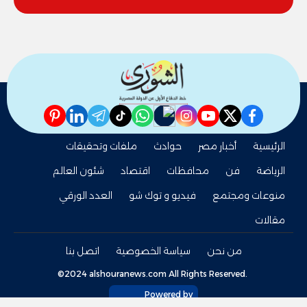
pinterest
linkedin
telegram
whatsapp
tiktok
instagram
nabd
youtube
twitter
facebook
الرئيسية
أخبار مصر
حوادث
ملفات وتحقيقات
الرياضة
فن
محافظات
اقتصاد
شئون العالم
منوعات ومجتمع
فيديو و توك شو
العدد الورقي
مقالات
من نحن
سياسة الخصوصية
اتصل بنا
©2024 alshouranews.com All Rights Reserved.
Powered by