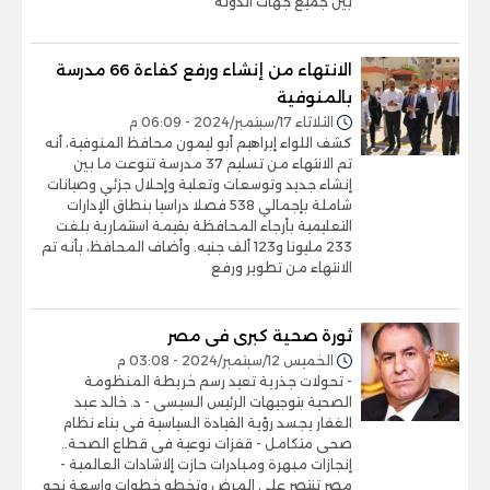
بين جميع جهات الدولة
الانتهاء من إنشاء ورفع كفاءة 66 مدرسة
بالمنوفية
الثلاثاء 17/سبتمبر/2024 - 06:09 م
كشف اللواء إبراهيم أبو ليمون محافظ المنوفية، أنه
تم الانتهاء من تسليم 37 مدرسة تنوعت ما بين
إنشاء جديد وتوسعات وتعلية وإحلال جزئي وصيانات
شاملة بإجمالي 538 فصلا دراسيا بنطاق الإدارات
التعليمية بأرجاء المحافظة بقيمة استثمارية بلغت
233 مليونا و123 ألف جنيه. وأضاف المحافظ، بأنه تم
الانتهاء من تطوير ورفع
ثورة صحية كبرى فى مصر
الخميس 12/سبتمبر/2024 - 03:08 م
- تحولات جذرية تعيد رسم خريطة المنظومة
الصحية بتوجيهات الرئيس السيسى - د. خالد عبد
الغفار يجسد رؤية القيادة السياسية فى بناء نظام
صحى متكامل - قفزات نوعية فى قطاع الصحة..
إنجازات مبهرة ومبادرات حازت إلاشادات العالمية -
مصر تنتصر على المرض وتخطو خطوات واسعة نحو