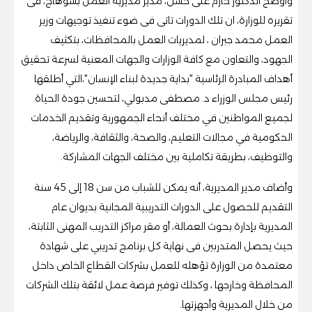
وأوضح الدكتور حازم على حسن، مدير مديرية العمل بسوهاج، فى
تقريره للوزارة، ان تلك الدورات تاتى فى ضوء تنفيذ توجيهات وزير
العمل محمد جبران ، لمديريات العمل بالمحافظات، بتكثيف
الجهود، والتعاون مع كافة الوزارات والجهات المعنية لسرعة تحقيق
أهداف المبادرة الرئاسية "بداية جديدة لبناء الإنسان"،التي أطلقها
رئيس مجلس الوزراء د. مصطفى مدبولي، لتحسين جودة الحياة
لجميع المواطنين في مختلف أنحاء الجمهورية وتقديم الخدمات
الحكومية في مجالات التعليم، والصحة، والثقافة، والرياضة،
والتوظيف، بطريقة تكاملية بين مختلف الجهات المشاركة.
وأضاف مدير المديرية، أنه يمكن للشباب من سن 18 إلى 45 سنة
التقديم للحصول على الدورات التدريبية المجانية بديوان عام
المديرية بإدارة بحوث العمالة، أو مقر مراكز التدريب المهنى الثابتة،
حيث يحصل المتدربين فى نهاية كل برنامج تدريبي على شهادة
معتمدة من الوزارة تؤهله للعمل بشركات القطاع الخاص داخل
المحافظة وخارجها ، وكذلك توفير فرصة عمل لائقة بتلك الشركات
من خلال المديرية وأجهزتها.