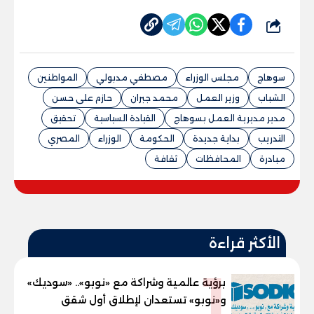
شارك
سوهاج
مجلس الوزراء
مصطفي مدبولي
المواطنين
الشباب
وزير العمل
محمد جبران
حازم على حسن
مدير مديرية العمل بسوهاج
القيادة السياسية
تحقيق
التدريب
بداية جديدة
الحكومة
الوزراء
المصري
مبادرة
المحافظات
ثقافة
الأكثر قراءة
1
برؤية عالمية وشراكة مع «نوبو».. «سوديك»
و«نوبو» تستعدان لإطلاق أول شقق