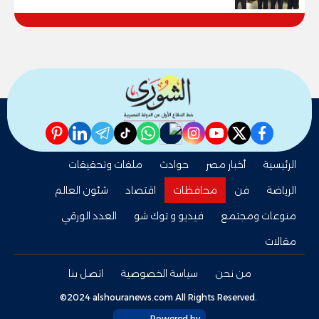
pinterest
linkedin
telegram
whatsapp
tiktok
instagram
nabd
youtube
twitter
facebook
الرئيسية
أخبار مصر
حوادث
ملفات وتحقيقات
الرياضة
فن
محافظات
اقتصاد
شئون العالم
منوعات ومجتمع
فيديو و توك شو
العدد الورقي
مقالات
من نحن
سياسة الخصوصية
اتصل بنا
©2024 alshouranews.com All Rights Reserved.
Powered by