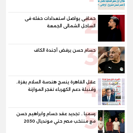
فندقية تحمل علامة "نوبو" العالمية في
مصر ضمن مشروع «أوجامي» خلال أيام
2
حماقى يواصل استعدادات حفله فى
الساحل الشمالى الجمعة
3
حسام حسن يرفض أجندة الكاف
4
عقل القاهرة ينسج هندسة السلام بغزة..
وقنبلة دعم الكهرباء تفجر الموازنة
5
رسميا .. تجديد عقد حسام وابراهيم حسن
مع منتخب مصر حتي مونديال 2030