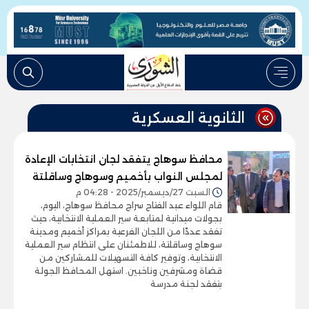
الثانوية العسكرية
محافظ سوهاج يتفقد لجان انتخابات الإعادة
لمجلس النواب بأخميم وسوهاج وساقلتة
السبت 27/ديسمبر/2025 - 04:28 م
قام اللواء عبد الفتاح سراج محافظ سوهاج، اليوم،
بجولات ميدانية لمتابعة سير العملية الانتخابية، حيث
تفقد عددًا من اللجان الفرعية بمراكز أخميم ومدينة
سوهاج وساقلتة، للاطمئنان على انتظام سير العملية
الانتخابية، وتوفير كافة التسهيلات للمشاركين من
قضاة ومشرفين وناخبين. استهل المحافظ الجولة
بتفقد لجنة مدرسة