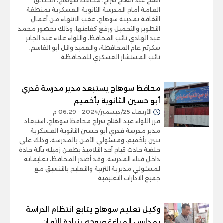
افتتح عبد الفتاح سراج، محافظ سوهاج، الحدائق
العامة أمام المدرسة الثانوية العسكرية بمنطقة
الثقافة بمدينة سوهاج، عقب الانتهاء من أعمال
التطوير والتجميل ورفع كفاءتها، وذلك بحضور محمد
عبد الهادي نائب المحافظ، واللواء علاء عبد الجابر
سكرتير عام المحافظة، والعميد وائل أبو القاسم،
نائب المستشار العسكري للمحافظة.
محافظ سوهاج يستبعد مدير مدرسة قدري
أبو حسين الثانوية بأخميم
الأربعاء 25/ديسمبر/2024 - 06:29 م
قرر اللواء عبد الفتاح سراج محافظ سوهاج، استبعاد
مدير مدرسة قدري أبو حسين الثانوية العسكرية
بنين بأخميم، ومسئولي الأمن بالمدرسة، وذلك على
خلفية حادث قيام أحد التلاميذ بطعن زميله بآلة حادة
داخل فناء المدرسة. وقد أصدر المحافظ، تعليماته
لمسئولي مديرية التربية والتعليم بالتنسيق مع
جميع الادارات التعليمية
وكيل تعليم سوهاج يتابع انتظام الدراسة
بمدارس المراغة ويوجه بزيادة الأمان