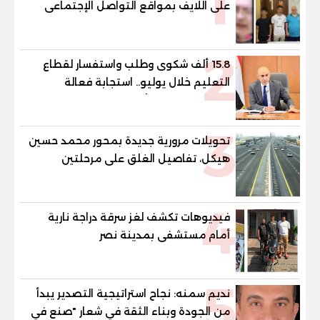
1
على اللايف بمواقع التواصل الإجتماعى
2
15.8 ألف شكوى وطلب واستفسار لقطاع
التعليم خلال يوليو.. استجابة فعالة
لشكاوى الطلاب وأولياء الأمور
3
تحويلات مرورية جديدة بمحور محمد حسين
هيكل، تفاصيل الغلق على مرحلتين
4
فيديوهات تكشف لغز سرقة دراجة نارية
أمام مستشفى بمدينة نصر
5
نديم سمنه: نجاح استراتيجية التصدير يبدأ
من الجودة وبناء الثقة في شعار "صنع في