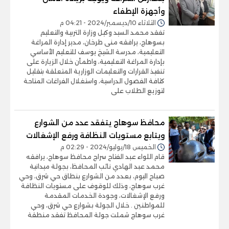
وأجهزة الإطفاء
الثلاثاء 10/ديسمبر/2024 - 04:21 م
تفقد محمد السيد وكيل وزارة التربية والتعليم
بسوهاج، يرافقه منى طرخان، مدير إدارة المراغة
التعليمية، مدرسة الشيخ يوسف للتعليم الأساسي
بإدارة المراغة التعليمية، واطمأن خلال الزيارة على
تنفيذ القرارات والتعليمات الوزارية المتعلقة بتقليل
كثافة الفصول الدراسية، واستغلال الفراغات المتاحة
لتوزيع الطلاب على
محافظ سوهاج يتفقد عدد من الشوارع
ويتابع مستويات النظافة ورفع الإشغالات
الخميس 18/يوليو/2024 - 02:29 م
قام اللواء عبد الفتاح سراج محافظ سوهاج، يرافقه
محمد عبد الهادي نائب المحافظ، بجولة ميدانية
صباح اليوم، بعدد من الشوارع بنطاق حي شرق، وحي
غرب سوهاج، وذلك للوقوف على مستويات النظافة
ورفع الإشغالات، وجودة الخدمات المقدمة
للمواطنين . خلال الجولة بشوارع حي شرق، وحي
غرب سوهاج شملت جولة المحافظ تفقد منطقة