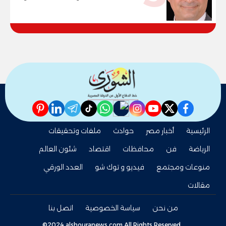
مصر"
pinterest
linkedin
telegram
whatsapp
tiktok
instagram
nabd
youtube
twitter
facebook
الرئيسية
أخبار مصر
حوادث
ملفات وتحقيقات
الرياضة
فن
محافظات
اقتصاد
شئون العالم
منوعات ومجتمع
فيديو و توك شو
العدد الورقي
مقالات
من نحن
سياسة الخصوصية
اتصل بنا
©2024 alshouranews.com All Rights Reserved.