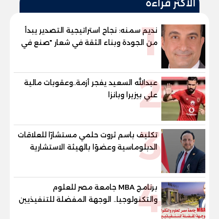
الأكثر قراءة
1
نديم سمنه: نجاح استراتيجية التصدير يبدأ
من الجودة وبناء الثقة في شعار "صنع في
مصر"
2
عبدالله السعيد يفجر أزمة..وعقوبات مالية
علي بيزيرا وبانزا
3
تكليف باسم ثروت حلمي مستشارًا للعلاقات
الدبلوماسية وعضوًا بالهيئة الاستشارية
العليا لمنظمة «جاد جمينت يوإن»
4
برنامج MBA جامعة مصر للعلوم
والتكنولوجيا.. الوجهة المفضلة للتنفيذيين
وقيادات المؤسسات لصناعة قادة