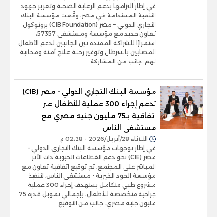
في إطار التزامها بدعم الرعاية الصحية وتعزيز جهود
التنمية المستدامة في مصر، وقّعت مؤسسة البنك
التجاري الدولي – مصر (CIB Foundation) بروتوكول
تعاون جديد مع مؤسسة ومستشفى 57357،
استمرارًا للشراكة الممتدة بين الجانبين لدعم الأطفال
المصابين بالسرطان وتوفير رحلة علاج آمنة ومجانية
لهم. جانب من المشاركة
مؤسسة البنك التجاري الدولي - مصر (CIB)
تدعم إجراء 300 عملية للأطفال عبر
اتفاقية بـ75 مليون جنيه مصري مع
مستشفى الناس
الثلاثاء 28/أبريل/2026 - 02:28 م
في إطار توجهات مؤسسة البنك التجاري الدولي –
مصر (CIB) نحو دعم القطاعات الحيوية ذات الأثر
المباشر على المجتمع، تم توقيع اتفاقية تعاون مع
مؤسسة الجود الخيرية - مستشفى الناس، لتنفيذ
مشروع طبي متكامل يستهدف إجراء 300 عملية
جراحية متخصصة للأطفال، بإجمالي تمويل قدره 75
مليون جنيه مصري. جانب من التوقيع