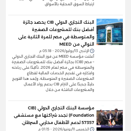
ارتباط السوق المحلية بالأسواق
البنك التجاري الدولي CIB يحصد جائزة
أفضل بنك للمشروعات الصغيرة
والمتوسطة في مصر للمرة الثانية على
التوالي من MEED
الإثنين 13/يوليو/2026 - 05:18 م
أعلنت مؤسسة MEED عن فوز البنك التجاري الدولي
– مصر (CIB) بجائزة أفضل بنك للمشروعات الصغيرة
والمتوسطة في مصر لعام 2026، تأكيدًا على ريادته
وابتكاره في تقديم الخدمات المالية لقطاع
المشروعات الصغيرة و المتوسطة، ويُعد هذا التتويج
دليلاً جديدًا على التزام CIB بدعم رواد الأعمال
والمشروعات الناشئة من خلال
مؤسسة البنك التجاري الدولي (CIB
Foundation) تجدد شراكتها مع مستشفى
57357 لدعم الأطفال محاربي السرطان.
الخميس 11/يونيو/2026 - 01:15 م