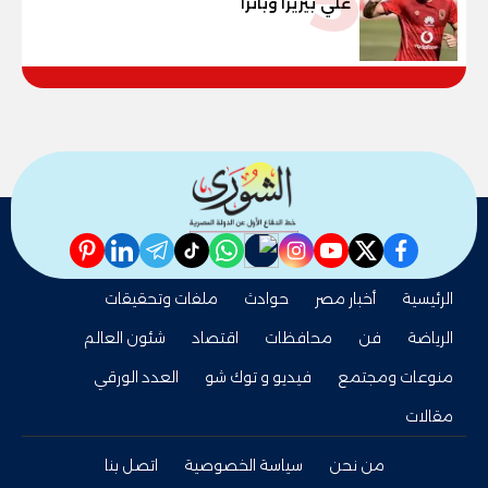
5
علي بيزيرا وبانزا
pinterest
linkedin
telegram
whatsapp
tiktok
instagram
nabd
youtube
twitter
facebook
الرئيسية
أخبار مصر
حوادث
ملفات وتحقيقات
الرياضة
فن
محافظات
اقتصاد
شئون العالم
منوعات ومجتمع
فيديو و توك شو
العدد الورقي
مقالات
من نحن
سياسة الخصوصية
اتصل بنا