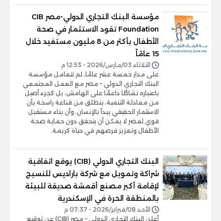
مؤسسة البنك التجاري الدولي-مصر CIB
Foundation تقود الاستثمار في صحة
الأطفال بأكثر من 8 مليون مستفيد خلال
15 عامًاً
الثلاثاء 03/مارس/2026 - 12:53 م
على مدار خمسة عشر عامًا، لم تتعامل مؤسسة
البنك التجاري الدولي – مصر مع العمل المجتمعي
باعتباره نشاطًا داعمًا على الهامش، بل كجزء أصيل
من معادلة التنمية، ينطلق من قناعة راسخة بأن
الاستثمار الحقيقي يبدأ بالإنسان، وأن بناء مستقبل
قوي لمصر لا يمكن أن يتحقق دون حماية صحة
الأطفال وتعزيز فرصهم في حياة كريمة.
البنك التجاري الدولي (CIB) يوقع اتفاقية
شراكة وتمويل مع شركة باراديس للنسيج
لإقامة أكبر مصنع أقمشة صديقة للبيئة
بالمنطقة الحرة في الإسكندرية
الأحد 08/فبراير/2026 - 07:37 م
أعلن البنك التجاري الدولي – مصر (CIB) عن توقيع