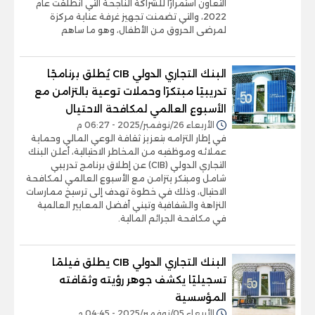
التعاون استمرارًا للشراكة الناجحة التي انطلقت عام
2022، والتي تضمنت تجهيز غرفة عناية مركزة
لمرضى الحروق من الأطفال، وهو ما ساهم
البنك التجاري الدولي CIB يُطلق برنامجًا
تدريبيًا مبتكرًا وحملات توعية بالتزامن مع
الأسبوع العالمي لمكافحة الاحتيال
الأربعاء 26/نوفمبر/2025 - 06:27 م
في إطار التزامه بتعزيز ثقافة الوعي المالي وحماية
عملائه وموظفيه من المخاطر الاحتيالية، أعلن البنك
التجاري الدولي (CIB) عن إطلاق برنامج تدريبي
شامل ومبتكر يتزامن مع الأسبوع العالمي لمكافحة
الاحتيال، وذلك في خطوة تهدف إلى ترسيخ ممارسات
النزاهة والشفافية وتبني أفضل المعايير العالمية
في مكافحة الجرائم المالية.
البنك التجاري الدولي CIB يطلق فيلمًا
تسجيليًا يكشف جوهر رؤيته وثقافته
المؤسسية
الأربعاء 05/نوفمبر/2025 - 04:45 م