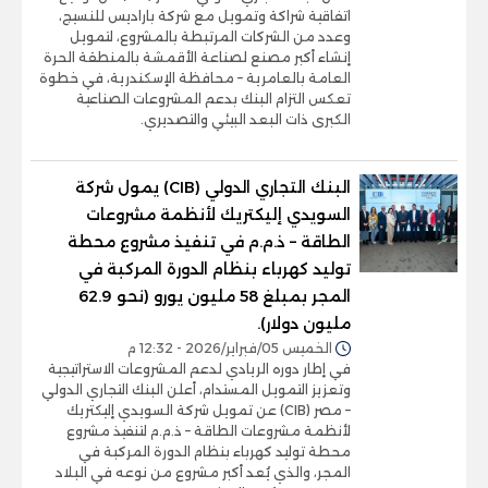
اتفاقية شراكة وتمويل مع شركة باراديس للنسيج،
وعدد من الشركات المرتبطة بالمشروع، لتمويل
إنشاء أكبر مصنع لصناعة الأقمشة بالمنطقة الحرة
العامة بالعامرية – محافظة الإسكندرية، في خطوة
تعكس التزام البنك بدعم المشروعات الصناعية
الكبرى ذات البعد البيئي والتصديري.
البنك التجاري الدولي (CIB) يمول شركة
السويدي إليكتريك لأنظمة مشروعات
الطاقة – ذ.م.م في تنفيذ مشروع محطة
توليد كهرباء بنظام الدورة المركبة في
المجر بمبلغ 58 مليون يورو (نحو 62.9
مليون دولار).
الخميس 05/فبراير/2026 - 12:32 م
في إطار دوره الريادي لدعم المشروعات الاستراتيجية
وتعزيز التمويل المستدام، أعلن البنك التجاري الدولي
– مصر (CIB) عن تمويل شركة السويدي إليكتريك
لأنظمة مشروعات الطاقة – ذ.م.م لتنفيذ مشروع
محطة توليد كهرباء بنظام الدورة المركبة في
المجر، والذي يُعد أكبر مشروع من نوعه في البلاد