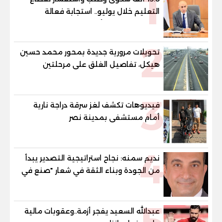
1
التعليم خلال يوليو.. استجابة فعالة
لشكاوى الطلاب وأولياء الأمور
2
تحويلات مرورية جديدة بمحور محمد حسين
هيكل، تفاصيل الغلق على مرحلتين
3
فيديوهات تكشف لغز سرقة دراجة نارية
أمام مستشفى بمدينة نصر
4
نديم سمنه: نجاح استراتيجية التصدير يبدأ
من الجودة وبناء الثقة في شعار "صنع في
مصر"
عبدالله السعيد يفجر أزمة..وعقوبات مالية