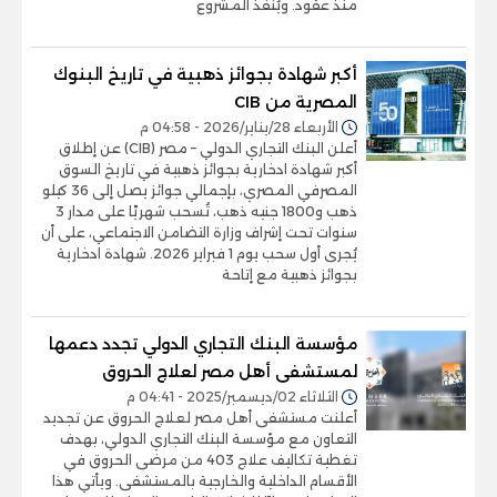
منذ عقود. ويُنفذ المشروع
أكبر شهادة بجوائز ذهبية في تاريخ البنوك
المصرية من CIB
الأربعاء 28/يناير/2026 - 04:58 م
أعلن البنك التجاري الدولي – مصر (CIB) عن إطلاق
أكبر شهادة ادخارية بجوائز ذهبية في تاريخ السوق
المصرفي المصري، بإجمالي جوائز يصل إلى 36 كيلو
ذهب و1800 جنيه ذهب، تُسحب شهريًا على مدار 3
سنوات تحت إشراف وزارة التضامن الاجتماعي، على أن
يُجرى أول سحب يوم 1 فبراير 2026. شهادة ادخارية
بجوائز ذهبية مع إتاحة
مؤسسة البنك التجاري الدولي تجدد دعمها
لمستشفى أهل مصر لعلاج الحروق
الثلاثاء 02/ديسمبر/2025 - 04:41 م
أعلنت مستشفى أهل مصر لعلاج الحروق عن تجديد
التعاون مع مؤسسة البنك التجاري الدولي، بهدف
تغطية تكاليف علاج 403 من مرضى الحروق في
الأقسام الداخلية والخارجية بالمستشفى. ويأتي هذا