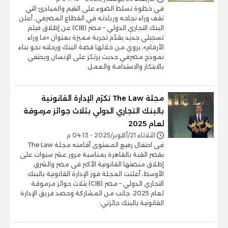
في خطوة تسلط الضوء على القيم والمبادئ التي
تقف وراء نجاحه وريادته في القطاع المصرفي، أعلن
البنك التجاري الدولي – مصر (CIB) عن إطلاق فيلم
تسجيلي جديد يقدّم تجربة مميزة بعنوان «ما وراء
الأرقام»، يروي من خلالها قصة البنك ورحلته نحو بناء
نموذج مصرفي حديث يرتكز على الإنسان ويحتفي
بالابتكار والاستدامة والعمل
مجلة The Law تكرّم الإدارة القانونية
بالبنك التجاري الدولي بثلاث جوائز مرموقة
لعام 2025
الثلاثاء 21/أكتوبر/2025 - 04:13 م
فى احتفال رفيع المستوى أقامته مجلة The Law
بقصر القبة بالقاهرة بمناسبة مرور عشر سنوات على
إطلاق منصتها القانونية الأكبر فى مصر والشرق
الأوسط، أعلنت المجلة فوز الإدارة القانونية بالبنك
التجاري الدولي – مصر (CIB) بثلاث جوائز مرموقة
لعام 2025. جانب من المشاركة وحصد فريق الإدارة
القانونية بالبنك جائزتي: