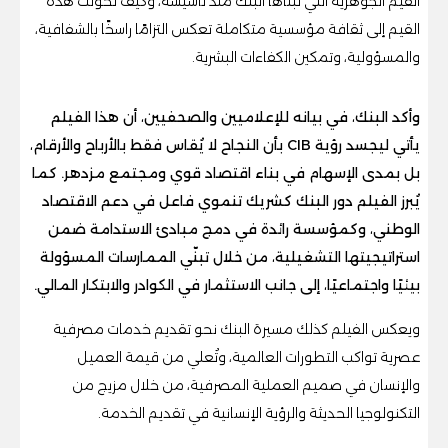
القيم الجوهرية التي تبناها البنك منذ تأسيسه، وكيف تحولت هذه
القيم إلى ثقافة مؤسسية متكاملة تعكس التزامًا راسخًا بالشفافية،
والمسؤولية، وتمكين الكفاءات البشرية.
وأكد البنك، في بيانه للإعلاميين والصحفيين، أن هذا الفيلم
يأتي ليجسد رؤية CIB بأن النجاح لا يُقاس فقط بالأرباح والأرقام،
بل بمدى الإسهام في بناء اقتصاد قوي ومجتمع مزدهر. كما
يُبرز الفيلم دور البنك كشريك تنموي فاعل في دعم الاقتصاد
الوطني، وكمؤسسة رائدة في دمج مبادئ الاستدامة ضمن
استراتيجيتها التشغيلية، من خلال تبنّي الممارسات المسؤولة
بيئيًا واجتماعيًا، إلى جانب الاستثمار في الكوادر والابتكار المالي.
ويعكس الفيلم كذلك مسيرة البنك نحو تقديم خدمات مصرفية
عصرية تواكب التطورات العالمية، وتُعلي من قيمة العميل
والإنسان في صميم العملية المصرفية، من خلال مزيج من
التكنولوجيا الحديثة والرؤية الإنسانية في تقديم الخدمة.