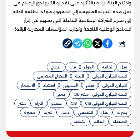
واختتم البنك بيانه بالتأكيد على تقديره الكبير لدور الإعلام في
نقل هذه التجربة الملهمة إلى الجمهور، مؤكدًا تطلعه الدائم
إلى تعزيز الشراكة الإعلامية الفاعلة التي تسهم في إبراز
النماذج الوطنية الناجحة وتجارب المؤسسات المصرية الرائدة.
شارك
فيل
ثقافة
الدول
بيان
النجاح
البنك التجارى الدولى
البنك
القطاع المصرفى
التجارى الدولى
فيلم
الجمهور
اقتصاد
الاستثمار
البنك التجاري الدولي – مصر CIB
دمج
البنك التجاري الدولي CIB
CIB
اجتماع
التزام
مصر
بشرية
نقل
الصحفي
داخل
صرف
مميزة
الاقتصاد
العالم
يكشف