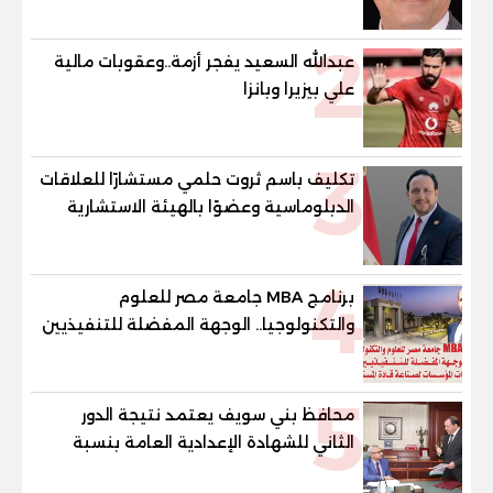
2
عبدالله السعيد يفجر أزمة..وعقوبات مالية
علي بيزيرا وبانزا
3
تكليف باسم ثروت حلمي مستشارًا للعلاقات
الدبلوماسية وعضوًا بالهيئة الاستشارية
العليا لمنظمة «جاد جمينت يوإن»
4
برنامج MBA جامعة مصر للعلوم
والتكنولوجيا.. الوجهة المفضلة للتنفيذيين
وقيادات المؤسسات لصناعة قادة
المستقبل
5
محافظ بني سويف يعتمد نتيجة الدور
الثاني للشهادة الإعدادية العامة بنسبة
79.9% نظامي ...و69.55% منازل.. و70.56%