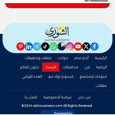
للمهنية .. و100% للصُم وضعاف السمع
والنور للمكفوفين
pinterest
linkedin
telegram
whatsapp
tiktok
instagram
nabd
youtube
twitter
facebook
الرئيسية
أخبار مصر
حوادث
ملفات وتحقيقات
الرياضة
فن
محافظات
اقتصاد
شئون العالم
منوعات ومجتمع
فيديو و توك شو
العدد الورقي
مقالات
من نحن
سياسة الخصوصية
اتصل بنا
©2024 alshouranews.com All Rights Reserved.
Powered by