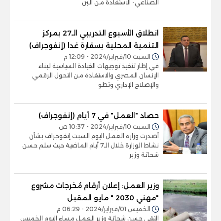
الصناعي- الاستفادة من البن
انطلاق الأسبوع التدريبي الـ27 بمركز
التنمية المحلية بسقارة غدا (إنفوجراف)
السبت 10/فبراير/2024 - 12:09 م
في إطار تنفيذ توجيهات القيادة السياسية لبناء
الإنسان المصري والاستفادة من التحول الرقمي
والإصلاح الإداري وتطو
حصاد "العمل" في 7 أيام (إنفوجراف)
السبت 10/فبراير/2024 - 10:37 ص
أصدرت وزارة العمل اليوم السبت إنفوجراف بشأن
نشاط الوزارة خلال الـ7 أيام الماضية حيث سلم حسن
شحاتة وزير
وزير العمل: إعلان أرقام مُخرجات مشروع
"مهني 2030 " مايو المقبل
الخميس 01/فبراير/2024 - 06:29 م
التقى حسن شحاتة وزير العمل مساء اليوم الخميس