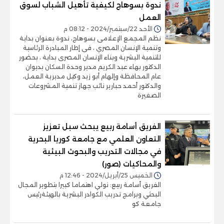
ندوة بسوهاج لكيفية تأهيل الشباب لسوق
العمل
الأحد 22/سبتمبر/2024 - 08:12 م
نظم المجمع الإعلامى بسوهاج، ندوة بعنوان بداية
وتنمية الإنسان المصري ، فى إطار المبادرة الرئاسية
للتنمية البشرية وبناء الإنسان المصرى بداية ، بحضور
الدكتور بهاء عبد الكريم مدير وحدة السكان بديوان
عام المحافظة وإلهام أبو زيد وكيل مديرية العمل،
والدكتور أحمد حبارير نائب جهاز تنمية المشروعات
الصغيرة
الفريق أسامة ربيع يبحث سبل تعزيز
التعاون العلمي مع جامعة كوريا البحرية
في مجالات التدريب والبحوث البيئية
والمحاكيات (صور)
الخميس 25/أبريل/2024 - 12:46 م
الفريق أسامة ربيع: نولي اهتماما كبيرا بتطوير المجال
البحثي وبرامج تدريب الكوادر البشرية بالهيئةرئيس
جامعة كو