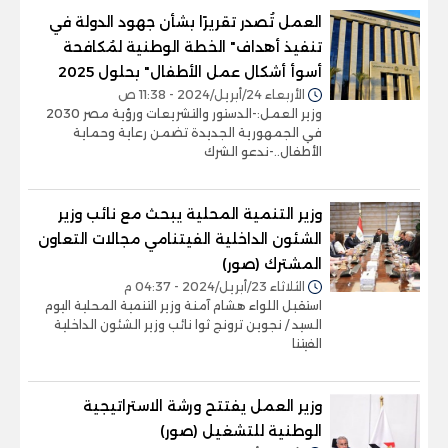
العمل تُصدر تقريرًا بشأن جهود الدولة في
تنفيذ أهداف" الخطة الوطنية لمُكافحة
أسوأ أشكال عمل الأطفال" بحلول 2025
الأربعاء 24/أبريل/2024 - 11:38 ص
وزير العمل:-الدستور والتشريعات ورؤية مصر 2030
في الجمهورية الجديدة تضمن رعاية وحماية
الأطفال..-ندعو الشرك
وزير التنمية المحلية يبحث مع نائب وزير
الشئون الداخلية الفيتنامي مجالات التعاون
المشترك (صور)
الثلاثاء 23/أبريل/2024 - 04:37 م
استقبل اللواء هشام آمنة وزير التنمية المحلية اليوم
السيد / نجوين ترونج ثوا نائب وزير الشئون الداخلية
الفيتنا
وزير العمل يفتتح ورشة الاستراتيجية
الوطنية للتشغيل (صور)