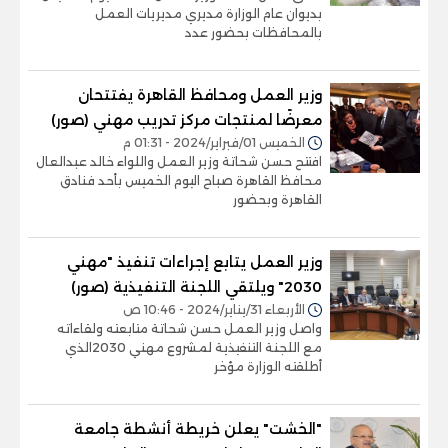
بديوان عام الوزارة مديري مديريات العمل
بالمحافظات بحضور عدد
وزير العمل ومحافظ القاهرة يفتتحان
معرضًا لمنتجات مركز تدريب مهني (صور)
الخميس 01/فبراير/2024 - 01:31 م
افتتح حسن شحاتة وزير العمل واللواء خالد عبدالعال
محافظ القاهرة صباح اليوم الخميس بأحد فنادق
القاهرة وبحضور
وزير العمل يتابع إجراءات تنفيذ "مهني
2030" ويلتقي اللجنة التنفيذية (صور)
الأربعاء 31/يناير/2024 - 10:46 ص
واصل وزير العمل حسن شحاتة متابعته ولقاءاته
مع اللجنة التنفيذية لمشروع مهني 2030الذي
أطلقته الوزارة مؤخر
"الخشت" يعلن خريطة أنشطة جامعة