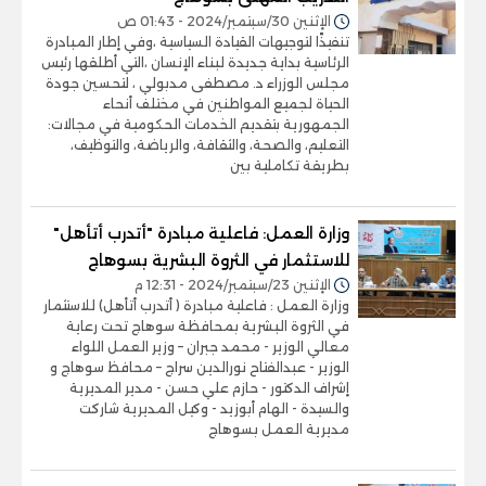
الإثنين 30/سبتمبر/2024 - 01:43 ص
تنفيذًا لتوجيهات القيادة السياسية ،وفي إطار المبادرة
الرئاسية بداية جديدة لبناء الإنسان ،التي أطلقها رئيس
مجلس الوزراء د. مصطفى مدبولي ، لتحسين جودة
الحياة لجميع المواطنين في مختلف أنحاء
الجمهورية بتقديم الخدمات الحكومية في مجالات:
التعليم، والصحة، والثقافة، والرياضة، والتوظيف،
بطريقة تكاملية بين
وزارة العمل: فاعلية مبادرة "أتدرب أتأهل"
للاستثمار في الثروة البشرية بسوهاج
الإثنين 23/سبتمبر/2024 - 12:31 م
وزارة العمل : فاعلية مبادرة ( أتدرب أتأهل) للاستثمار
في الثروة البشرية بمحافظة سوهاج تحت رعاية
معالي الوزير - محمد جبران – وزير العمل اللواء
الوزير - عبدالفتاح نورالدين سراج – محافظ سوهاج و
إشراف الدكتور - حازم علي حسن - مدير المديرية
والسيدة - الهام أبوزيد - وكيل المديرية شاركت
مديرية العمل بسوهاج