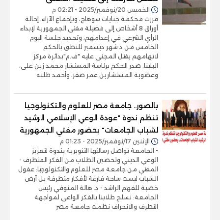
الخميس 20/نوفمبر/2025 - 02:21 م
قررت محكمة جنايات سوهاج، وبإجماع الآراء، إحالة
أوراق 8 أشخاص إلى فضيلة مفتى الجمهورية لإبداء
الرأي الشرعي في إعدامهم، وتحديد جلسة اليوم
الخامس من د شهر ديسمبر للنطق بالحكم
لاتهامهم بقتل المجنى عليه "ف.م"بدائرة مركز
البلينا. صدر الحكم برئاسة المستشار محمد زين على،
وعضوية المستشارين عمر صقر، وأحمد طلبه
بالصور.. جامعة مصر للعلوم والتكنولوجيا
تنظم ندوة "عودة الوعي الإسلامي الرشيد
لشباب الجامعات" بحضور مفتي الجمهورية
الإثنين 17/نوفمبر/2025 - 01:23 م
- الجامعة تواصل رسالتها التنويرية بندوة لتعزيز
الوعي الديني وتحصين الطلاب من الفكر المتطرف -
المفتي من جامعة مصر للعلوم والتكنولوجيا: عقول
الشباب ليست ساحة فارغة لأفكار متطرفة بل أرض
خصبة للفهم الراشد - د. هالة المنوفي رئيس
الجامعة: نسلح طلابنا بالفكر الواعى لمواجهة
التطرف والانحراف نظمت جامعة مصر