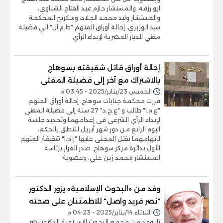
ابو رزقه، والمستشار حازم عبد الفتاح الشناوي،
والمستشار وليد محمد الجلاد، وسكرتير المحكمة
سيد الوزيري، إحالة أوراق المتهم "ط.م ال" الي فضيلة
مفتي الديار المصرية لإبداء الرأي
إحالة أوراق قاتل شقيقته بسوهاج
بالاشتراك مع آخر إلى فضيلة المفتى
الخميس 23/يناير/2025 - 03:45 م
قررت محكمة جنايات سوهاج، إحالة أوراق المتهم
"ع.م.ا" طالب و "ع.ح.د" 27 سنة إلى فضيلة المفتى
لإبداء الرأي الشرعى فى إعدامهما وتحديد جلسة
اليوم الرابع من دور شهر أبريل للنطق بالحكم،
لاتهامهما بقتل المجنى عليها "ز.م.ا" شقيقة المتهم
الأول بدائرة مركز سوهاج. صدر القرار برئاسة
المستشار محمد زين على، وعضوية
وفد من «البحوث الإسلامية» يزور الدكتور
"نصر فريد واصل" للاطمئنان على صحته
الثلاثاء 14/يناير/2025 - 04:23 م
زار وفد من مجمع البحوث الإسلامية الدكتور نصر