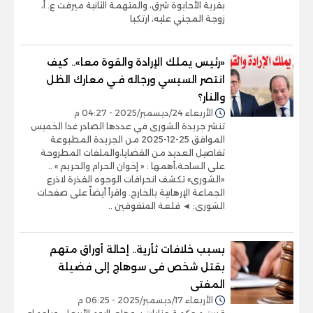
بقرية الأحايوة شرق، والمتهمة الثانية ميرفت ع. أ،
زوجة المجني عليه، ارتكبا
«رئيس يملك الإرادة والقوة معا».. كيف
انتصر السيسي ورجاله فـي معارك الظل
والنار؟
الأربعاء 24/ديسمبر/2025 - 04:27 م
تنشر جريدة الشورى في عددها الصادر غدا الخميس
الموافق 25-12-2025 من الجريدة المطبوعة
تفاصيل العديد من القضايا،والملفات المطروحة
على الساحة،أهمها : « إخوان الحرام والحريم » ..
«الشورى» تكشف انحرافات الوجوه القذرة لاذرع
الجماعة الإرهابية بالخارج. واقرأ أيضاً على صفحات
الشورى: ◄ قلعة المتفوقين ..
بسبب خلافات ثأرية.. إحالة أوراق متهم
بقتل شخص فى سوهاج إلى فضيلة
المفتى
الأربعاء 17/ديسمبر/2025 - 06:25 م