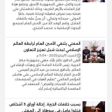
فريد واصل، مفتي الجمهورية الأسبق، وعضو هيئة
كبار العلماء بالأزهر الشريف؛ وذلك للاطمئنان على
صحته بعد تعرض فضيلته لوعكة صحية، داعيًا
المولى -سبحانه وتعالى- أن يمنَّ عليه بالشفاء
العاجل. وضم الوفد كلًا من: الأمين العام لمجمع
البحوث الإسلامية د. محمد الجندي،
المفتي يلتقي الأمين العام لرابطة العالم
الإسلامي لبحث سُبل تعزيز التعاون
السبت 11/يناير/2025 - 11:04 م
الْتقى الدكتور نظير عيَّاد، مفتي جمهورية مصر
العربية، رئيس الأمانة العامة لدُور وهيئات الإفتاء في
العالم، بالدكتور محمد بن عبد الكريم العيسى،
الأمين العام لرابطة العالم الإسلامي، على هامش
المؤتمر العالمي "تعليم الفتيات في المجتمعات
المسلمة: التحديات والفرص"، المنعقد في
العاصمة الباكستانية إسلام آباد.
بسبب خلافات الجيرة.. إحالة أوراق 3 أشخاص
قتلوا عامل فى سوهاج إلى المفتى