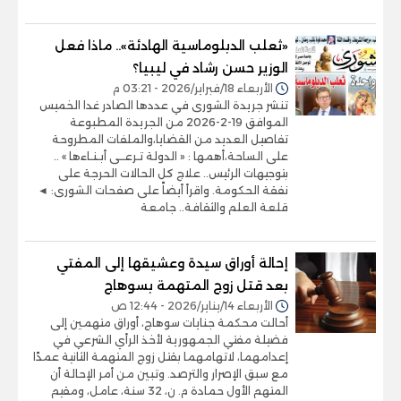
«ثعلب الدبلوماسية الهادئة».. ماذا فعل
الوزير حسن رشاد في ليبيا؟
الأربعاء 18/فبراير/2026 - 03:21 م
تنشر جريدة الشورى في عددها الصادر غدا الخميس
الموافق 19-2-2026 من الجريدة المطبوعة
تفاصيل العديد من القضايا،والملفات المطروحة
على الساحة،أهمها : « الدولة تـرعــى أبـنـاءها » ..
بتوجيهات الرئيس.. علاج كل الحالات الحرجة على
نفقة الحكومة. واقرأ أيضاً على صفحات الشورى: ◄
قلعة العلم والثقافة.. جامعة
إحالة أوراق سيدة وعشيقها إلى المفتي
بعد قتل زوج المتهمة بسوهاج
الأربعاء 14/يناير/2026 - 12:44 ص
أحالت محكمة جنايات سوهاج، أوراق متهمين إلى
فضيلة مفتي الجمهورية لأخذ الرأي الشرعي في
إعدامهما، لاتهامهما بقتل زوج المتهمة الثانية عمدًا
مع سبق الإصرار والترصد. وتبين من أمر الإحالة أن
المتهم الأول حمادة م. ن، 32 سنة، عامل، ومقيم