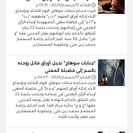
الثلاثاء 17/ديسمبر/2024 - 05:15 م
قررت محكم جنايات سوهاج، اليوم الثلاثاء، وبإجماع
الآراء إحالة أوراق المتهم "ا.ث.ر" وشقيقيه "ر.ث"
و"ا.ا.م" إلى فضيلة مفتى الجمهورية لإبداء الرأي
الشرعي في إعدامهم، وحددت جلسة 22 يناير
للنطق بالحكم بعد اتهامهم بقتل المجنى عليه "و
ص" عامل 30 سنة. صدر الحكم برئاسة المستشار
محمد زين على، وعضوية المستشارين
"جنايات سوهاج" تحيل أوراق قاتل زوجته
بالسم إلى فضيلة المفتي
الثلاثاء 17/ديسمبر/2024 - 04:57 م
قررت محكمة جنايات سوهاج، اليوم الثلاثاء، وبإجماع
الآراء، إحالة أوراق المتهم "و.م.ظ' إلى فضيلة المفتى
لإبداء الرأى الشرعى فى إعدامه وحددت جلسة 22
يناير للنطق بالحكم لاتهامه بقتل زوجته المجنى
عليها "ح.و.ح" بدائرة مركز طما. صدر الحكم برئاسة
المستشار محمد زين على، وعضوية المستشارين
عمر صقر، وأحمد طلبه،