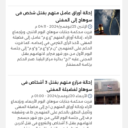
إحالة أوراق عامل متهم بقتل شخص فى
سوهاج إلى المفتى
الإثنين 25/نوفمبر/2024 - 04:11 م
قررت محكمة جنايات سوهاج، اليوم الاثنين، وبإجماع
الآراء ، إحالة أوراق المتهم "غ.ع.م" عامل، إلى فضيلة
المفتى، لأخذ الرأى الشرعي في إعدامه، كما قررت
الحكم على المتهمين "ن.م"و"ع.م" و"و.م" إلى جلسة
اليوم الأول من دور شهر فبراير، لاتهامهم بقتل
المجنى عليه "ا.ج" بدائرة مركز البلينا. صدر الحكم
برئاسة المستشار
إحالة مزارع متهم بقتل 3 أشخاص فى
سوهاج لفضيلة المفتى
الأربعاء 20/نوفمبر/2024 - 01:00 م
قررت محكمة جنايات سوهاج، اليوم الأربعاء، وبإجماع
الآراء بإحالة أوراق المتهم ن.ا.ح إلى فضيلة المفتى
وتأجيل النطق بالحكم على المتهمين ط.ف وشقيقه
م.ف إلى جلسة اليوم الثانى من دور شهر ديسمبر
لاتهامهم بقتل 3 أشخاص والشروع فى قتل آخرين