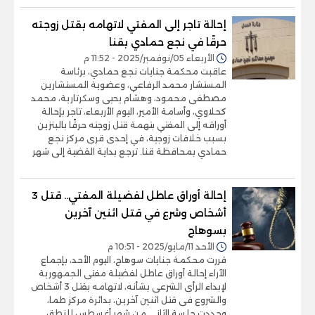
إحالة تاجر إلى المفتي لاتهامه بقتل زوجته
حرقًا في نجع حمادي بقنا
الأربعاء 05/نوفمبر/2025 - 11:52 م
عاقبت محكمة جنايات نجع حمادي، برئاسة
المستشار محمد الرفاعي، وعضوية المستشارين
مصطفى محمود، وهشام يحيى وسكرتارية، محمد
كحلاوي، وأسامة الأمير، اليوم الأربعاء، تاجر بإحالة
أوراقه إلى المفتي بتهمة قتل زوجته حرقًا بالبنزين
بسبب خلافات زوجية، في إحدى قرى مركز نجع
حمادي بمحافظة قنا. ترجع بداية القضية إلى شهر
إحالة أوراق عاطل لفضيلة المفتي.. قتل 3
أشخاص وشرع في قتل اثنين آخرين
بسوهاج
الأحد 11/مايو/2025 - 10:51 م
قررت محكمة جنايات سوهاج، اليوم الأحد، بإجماع
الآراء إحالة أوراق عاطل لفضيلة مفتى الجمهورية
لإبداء الرأى الشرعى بشأنه، لاتهامه بقتل 3 أشخاص
والشروع فى قتل اثنين آخرين، بدائرة مركز طما،
وحددت جلسة الثاني من شهر أغسطس للنطق