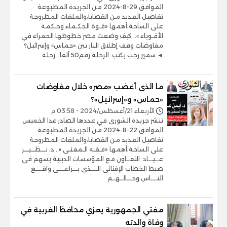
الموافق 29-8-2024 من الجريدة المطبوعة
تفاصيل العديد من القضايا،والملفات المطروحة
على الساحة،أهمها «قـوة الحكـماء وحـكمة
الأقـوياء ».. كيف وضعت مصر خطوطها الحمراء في
مفاوضات وقف إطلاق النار بين «حماس» وإسرائيل؟
◄ سمير رجب يكتب: الرحلة رقم50 ألفا.. رحلة
ما الذى أغضب «مصر» خلال مفاوضات
«حماس» و«إسرائيل»؟
الأربعاء 21/أغسطس/2024 - 03:58 م
تنشر جريدة الشورى في عددها الصادر غدا الخميس
الموافق 22-8-2024 من الجريدة المطبوعة
تفاصيل العديد من القضايا،والملفات المطروحة
على الساحة،أهمها «فـقـه الـمفـتـى ».. د. نـــظـــيـــر
عـــيـــاد: التعــاون مع المؤسسات الدينية يسهم فى
ضبط الخطاب الإفتائى الــــذى يـــراعــــى واقــــع
النــــاس وحـــالــهــم
مفتي الجمهورية يعزي محافظ الغربية في
وفاة والدته