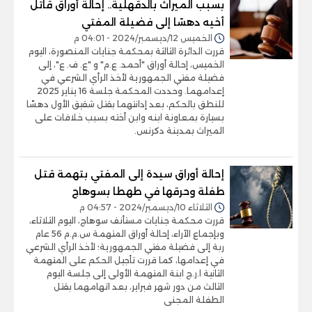
بسبب الميراث بالدقهلية.. إحالة أوراق قاتل
أخيه دهسًا إلى فضيلة المفتي
الخميس 12/ديسمبر/2024 - 04:01 م
قررت الدائرة الثالثة بمحكمة جنايات المنصورة، اليوم
الخميس، إحالة أوراق "أحمد. ع.م" و "ع. ف. ع"، إلى
فضيلة مفتي الجمهورية لأخذ الرأي الشرعي في
إعدامهما. وحددت المحكمة جلسة 16 يناير 2025
للنطق بالحكم، بعد إدانتهما بقتل شقيق الأول دهسًا
بسيارة بمعاونة ابنه وابن أخته بسبب خلافات على
الميراث بمدينة دكرنس.
إحالة أوراق سيدة إلى المفتي بتهمة قتل
طفلة وحرقها في طهطا بسوهاج
الثلاثاء 10/ديسمبر/2024 - 04:57 م
قررت محكمة جنايات مستأنف سوهاج، اليوم الثلاثاء،
وبإجماع الآراء، إحالة أوراق المتهمة س.م.م 56 عام
ربة إلى فضيلة مفتي الجمهورية؛ لأخذ الرأي الشرعي
في إعدامها، كما قررت تأجيل الحكم على المتهمة
الثانية ا.ر.ج ابنة المتهمة الأولى إلى جلسة اليوم
الثالث من دور شهر فبراير، بعد اتهامهما بقتل
الطفلة المجنى