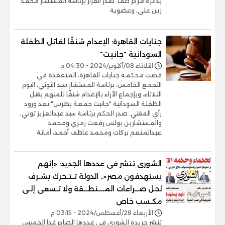
بدائرة مركز طما. صدر القرار برئاسة المستشار محمد
زين على، وعضوية
جنايات القاهرة: الإعدام شنقًا لقاتل الطفلة
السودانية "جانيت"
الثلاثاء 08/أكتوبر/2024 - 04:30 م
قضت محكمة جنايات القاهرة، المنعقدة في
التجمع الخامس، برئاسة المستشار سيد التوني، اليوم
الثلاثاء، وبإجماع الآراء بالإعدام شنقًا للمتهم بقتل
الطفلة السودانية "جانيت جمعة بطرس" بعد ورود
رأي المفتي. صدر الحكم برئاسة سيد عبدالعزيز توني،
والمستشارين بولس رفعت رمزي ومحمد
عبدالمنعم بركات ومحمد عاطف أحمد، أمانة
الشورى تنشر فى عددها الجديد: «إنهم
يستهدفون مصر».. الدولة تـتـحرك بشـرف
لحل صــراعات المـــنطــقة ولا تـسعى إلـى
مكـسب خاص
الأربعاء 28/أغسطس/2024 - 03:15 م
تنشر جريدة الشورى في عددها الصادر غدا الخميس