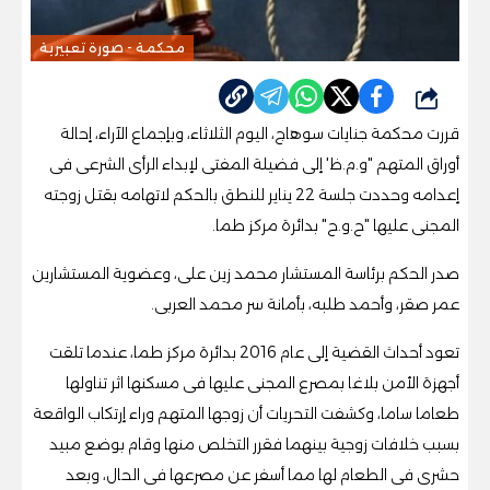
محكمة - صورة تعبيرية
شارك
قررت محكمة جنايات سوهاج، اليوم الثلاثاء، وبإجماع الآراء، إحالة
أوراق المتهم "و.م.ظ' إلى فضيلة المفتى لإبداء الرأى الشرعى فى
إعدامه وحددت جلسة 22 يناير للنطق بالحكم لاتهامه بقتل زوجته
المجنى عليها "ح.و.ح" بدائرة مركز طما.
صدر الحكم برئاسة المستشار محمد زين على، وعضوية المستشارين
عمر صقر، وأحمد طلبه، بأمانة سر محمد العربى.
تعود أحداث القضية إلى عام 2016 بدائرة مركز طما، عندما تلقت
أجهزة الأمن بلاغا بمصرع المجنى عليها فى مسكنها اثر تناولها
طعاما ساما، وكشفت التحريات أن زوجها المتهم وراء إرتكاب الواقعة
بسبب خلافات زوجية بينهما فقرر التخلص منها وقام بوضع مبيد
حشرى فى الطعام لها مما أسفر عن مصرعها فى الحال، وبعد