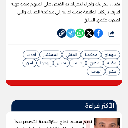
تقنين الإجراءات وإجراء التحريات تم القبض على المتهم وبمواجهته
اعترف بارتكاب الواقعة وتمت إحالته إلى محكمة الجنايات والتى
أصدرت حكمها السابق.
شارك
سوهاج
محكمة
المفتي
المستشار
أحداث
قضية
مصرع
خلاف
تقنين
زوجها
امن
حكم
اتهامه
الأكثر قراءة
نديم سمنه: نجاح استراتيجية التصدير يبدأ