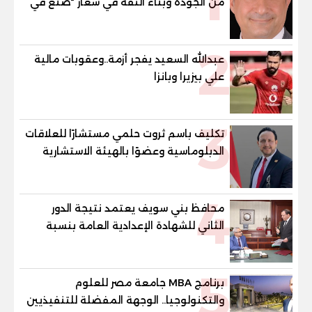
1
من الجودة وبناء الثقة في شعار "صنع في
مصر"
2
عبدالله السعيد يفجر أزمة..وعقوبات مالية
علي بيزيرا وبانزا
3
تكليف باسم ثروت حلمي مستشارًا للعلاقات
الدبلوماسية وعضوًا بالهيئة الاستشارية
العليا لمنظمة «جاد جمينت يوإن»
4
محافظ بني سويف يعتمد نتيجة الدور
الثاني للشهادة الإعدادية العامة بنسبة
79.9% نظامي ...و69.55% منازل.. و70.56%
للمهنية .. و100% للصُم وضعاف السمع
5
والنور للمكفوفين
برنامج MBA جامعة مصر للعلوم
والتكنولوجيا.. الوجهة المفضلة للتنفيذيين