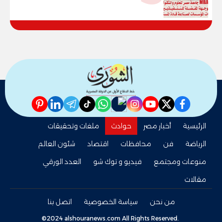
وقيادات المؤسسات لصناعة قادة
المستقبل
pinterest
linkedin
telegram
whatsapp
tiktok
instagram
nabd
youtube
twitter
facebook
الرئيسية
أخبار مصر
حوادث
ملفات وتحقيقات
الرياضة
فن
محافظات
اقتصاد
شئون العالم
منوعات ومجتمع
فيديو و توك شو
العدد الورقي
مقالات
من نحن
سياسة الخصوصية
اتصل بنا
©2024 alshouranews.com All Rights Reserved.