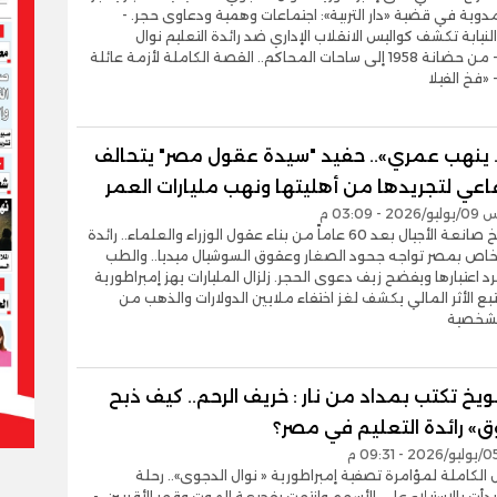
وية في قضية «دار التربية»: اجتماعات وهمية ودعاوى حجر. -
لنيابة تكشف كواليس الانقلاب الإداري ضد رائدة التعليم نوال
الدجوي. - من حضانة 1958 إلى ساحات المحاكم.. القصة الكاملة لأزمة عائلة
 «فخ الفيلا
 ينهب عمري».. حفيد "سيدة عقول مصر" يتحالف
اعي لتجريدها من أهليتها ونهب مليارات العمر
- 03:09 م
اغتيال تاريخ صانعة الأجيال بعد 60 عاماً من بناء عقول الوزراء والعلماء.. رائدة
لخاص بمصر تواجه جحود الصغار وعقوق السوشيال ميديا.. والطب
د اعتبارها ويفضح زيف دعوى الحجر. زلزال المليارات يهز إمبراطورية
بع الأثر المالي يكشف لغز اختفاء ملايين الدولارات والذهب من
الشخصية
ويخ تكتب بمداد من نار : خريف الرحم.. كيف ذبح
ق» رائدة التعليم في مصر؟
ل الكاملة لمؤامرة تصفية إمبراطورية « نوال الدجوى».. رحلة
دأت بالاستيلاء على الأسهم وانتهت بفجيعة الموت وقهر الأقربين. -