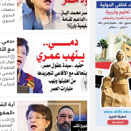
مفاجآت مد
تحقيقات ا
الدجوي. -
«دمي..
مع الأف
الخميس 09/يوليو/2026 
التعليم ا
النفسي ير
الدجوي تت
الخزائن 
أية الش
«العقو
الأحد 05/يوليو/2026 - 09:31 م
- التفاصي
مأساوية ب