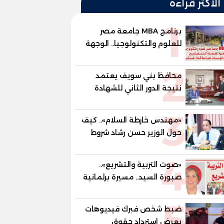
الأكثر قراءة
1
برنامج MBA جامعة مصر
للعلوم والتكنولوجيا.. الوجهة
المفضلة للتنفيذيين وقيادات
2
المؤسسات لصناعة قادة
محافظ بني سويف يعتمد
المستقبل
نتيجة الدور الثاني للشهادة
الإعدادية العامة بنسبة
3
79.9% نظامي ...و69.55%
«مهندس خارطة السلام».. كيف
منازل.. و70.56% للمهنية ..
حول الوزير حسن رشاد شروط
و100% للصُم وضعاف السمع
الحرب المعقدة إلى "خارطة
والنور للمكفوفين
4
طريق" للانسحاب والإعمار؟
«صوت التربية والتشريع»..
صبورة السيد.. مسيرة برلمانية
وتربوية تجمع بين تشريع
5
القوانين وصناعة الأجيال لبناء
ضبط شخص فبرك فيديوهات
الإنسان المصري
يعرض استرداد حقوق