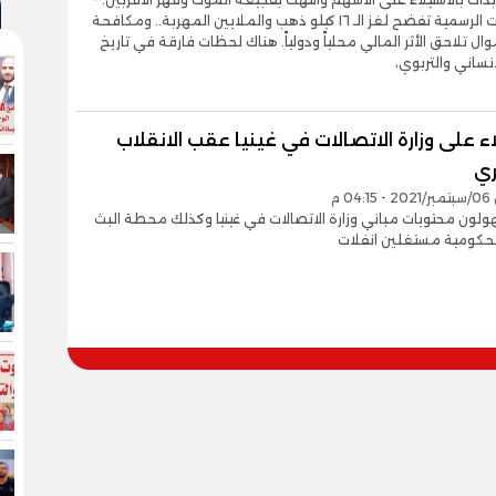
المستندات الرسمية تفضح لغز الـ ١٦ كيلو ذهب والملايين المهربة.. ومكافحة
ال تلاحق الأثر المالي محلياً ودولياً. هناك لحظات فارقة في تاريخ
نساني والتربوي،
اء على وزارة الاتصالات في غينيا عقب الانقلاب
ري
0 م
لون محتويات مباني وزارة الاتصالات في غينيا وكذلك محطة البث
لحكومية مستغلين انفلات