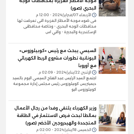
موجة الأمطار الغزيرة بمحافظات الوجه
البحري (صور)
الأربعاء 07/فبراير/2024 - 12:00 م
فى ضوء موجة الأمطار الغزيرة التى تعرضت لها
محافظات الوجه البحري - وخاصة محافظتى
الإسكندرية والبحيرة - والتي اس
السيسي يبحث مع رئيس «كوبيلوزوس»
اليونانية تطورات مشروع الربط الكهربائي
مع أوروبا
الإثنين 22/يناير/2024 - 02:09 م
اجتمع السيد الرئيس عبد الفتاح السيسي اليوم بالسيد
ديميتريس كوبيلوزوس رئيس مجلس إدارة مجموعة
كوبيلوزوس اليو
وزير الكهرباء يلتقي وفدا من رجال الأعمال
بمالطا لبحث فرص الاستثمار في الطاقة
المتجددة والهيدروجين الأخضر (صور)
الخميس 18/يناير/2024 - 02:00 م