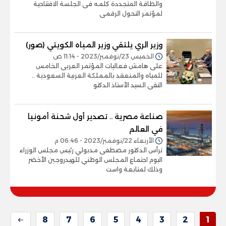
والطاقة المتجددة كلمه فى الجلسة الافتتاحية
لمؤتمر التحول الرقمى
وزير الري يلتقي وزير المياه الكويتي (صور)
الخميس 23/نوفمبر/2023 - 11:14 ص
على هامش فعاليات المؤتمر العربى الخامس
للمياه والمنعقد بالمملكة العربية السعودية ..
التقى السيد الأستاذ الدكتو
صناعة مصرية .. تصدير أول شحنة أمونيا
في العالم
الأربعاء 22/نوفمبر/2023 - 06:46 م
ترأس الدكتور مصطفى مدبولي رئيس مجلس الوزراء
اليوم اجتماع المجلس الوطني للهيدروجين الأخضر
وذلك لمتابعة واست
8
7
6
5
4
3
2
1