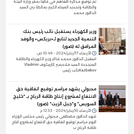
تم توقيع مذكرة التفاهم في فاليتا بمقر وزارة البيئة
والطاقة وتجديد الميناء الكبير بمالطا بين السيد
الدكتور محمد
وزير الكهرباء يستقبل نائب رئيس بنك
التنمية الجديد لتابع لـ«بريكس» والوفد
المرافق له (صور)
الأربعاء 17/يناير/2024 - 10:49 ص
استقبل الدكتور محمد شاكر وزير الكهرباء والطاقة
المتجددة السيد فلاديمير كازبيكوف Vladimir
Kazbekovنائب رئيس
مدبولي يشهد مراسم توقيع اتفاقية حق
الانتفاع لمشروع إنتاج طاقة الرياح بـ "خليج
السويس" و"جبل الزيت" (صور)
الأربعاء 10/يناير/2024 - 12:53 م
شهد الدكتور مصطفى مدبولي رئيس مجلس الوزراء
اليوم مراسم توقيع اتفاقية حق الانتفاع لمشروع انتاج
طاقة الرياح ب