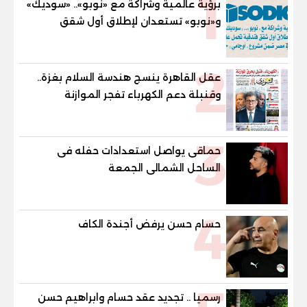
1
برؤية عالمية وشراكة مع «نوبو».. «سوديك»
و«نوبو» تستعدان لإطلاق أول شقق
فندقية تحمل علامة "نوبو" العالمية في
مصر ضمن مشروع «أوجامي» خلال أيام
2
عقل القاهرة ينسج هندسة السلام بغزة..
وقنبلة دعم الكهرباء تفجر الموازنة
3
حماقى يواصل استعدادات حفله فى
الساحل الشمالى الجمعة
4
حسام حسن يرفض أجندة الكاف
رسميا .. تجديد عقد حسام وابراهيم حسن