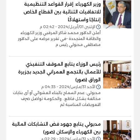
وزير الكهرباء: إقرار القواعد التنظيمية
للاتفاقيات الثنائية بين القطاع الخاص
إنتاجًا واستهلاكًا
الإثنين 01/أبريل/2024 - 02:42 م
أعلن الدكتور محمد شاكر المرقبي وزير الكهرباء
والطاقة المتجددة -في تقرير عرضه على الدكتور
مصطفى مدبولي رئيس م
رئيس الوزراء يتابع الموقف التنفيذي
للأعمال بالتجمع العمراني الجديد بجزيرة
الوراق (صور)
الأحد 31/مارس/2024 - 04:35 م
مدبولي: عدم السماح بالبناء العشوائي أو أى بنايات
مخالفة بشكل قاطع.. والحكومة تواصل صرف
التعويضات المناسبة لم
مدبولي يتابع جهود فض التشابكات المالية
بين الكهرباء والإسكان (صور)
الأحد 31/مارس/2024 - 02:29 م