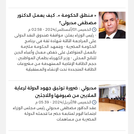
« منطق الحكومة ».. كيف يعمل الدكتور
مصطفى مدبولى؟
الخميس 01/أغسطس/2024 - 02:58 م
- رئيس الوزراء يعلن: موافقة صندوق النقد الدولى
على المراجعة الثالثة شهادة ثقة فى برنامج
الحكومة المصرية - ويتعهد: الحكومة ملتزمة
بالعمل المتواصل على خفض معدل وأعباء الدين
للناتج المحلى - وزير الكهرباء يطمئن المواطنين :
حجم الطاقة الإنتاجية المستهدفة من مشروعات
الطاقة المتجددة تحت الإنشاء والمستقبلية
مدبولي : ضرورة توثيق جهود الدولة لرعاية
الملايين من ضيوفها واللاجئين
الخميس 18/أبريل/2024 - 05:39 م
عقد الدكتور مصطفى مدبولي رئيس مجلس الوزراء
اجتماعا اليوم لمتابعة حصر ما تتحمله الدولة
المصرية من مساهمات