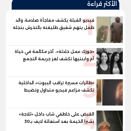
الأكثر قراءة
1
فيديو القبلة يكشف مفاجأة صادمة، والد
طفل يتهم شقيق طليقته بالتحرش بنجله
في القليوبية
2
«جوزك عمل حادثة».. آخر مكالمة في حياة
أم وابنتيها تكشف لغز جريمة التجمع
الخامس
3
«طائرات مسيرة تراقب البيوت»، الداخلية
تكشف مزاعم فيديو متداول وتضبط
صاحبه المريض نفسيا
4
القبض على خاطفي شاب داخل «ثلاجة»
بشبرا الخيمة بعد استغاثة لايف بـ30
دقيقة