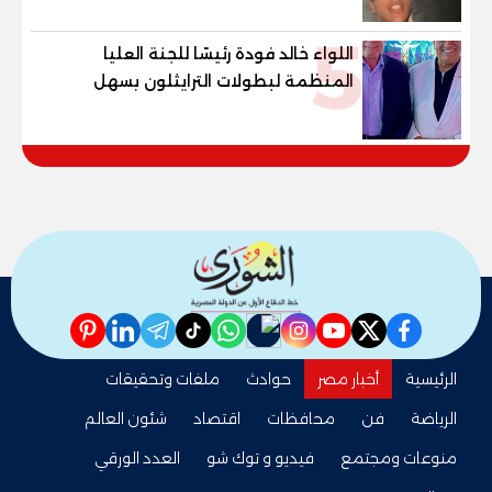
5
اللواء خالد فودة رئيسًا للجنة العليا
المنظمة لبطولات الترايثلون بسهل
حشيش
pinterest
linkedin
telegram
whatsapp
tiktok
instagram
nabd
youtube
twitter
facebook
الرئيسية
أخبار مصر
حوادث
ملفات وتحقيقات
الرياضة
فن
محافظات
اقتصاد
شئون العالم
منوعات ومجتمع
فيديو و توك شو
العدد الورقي