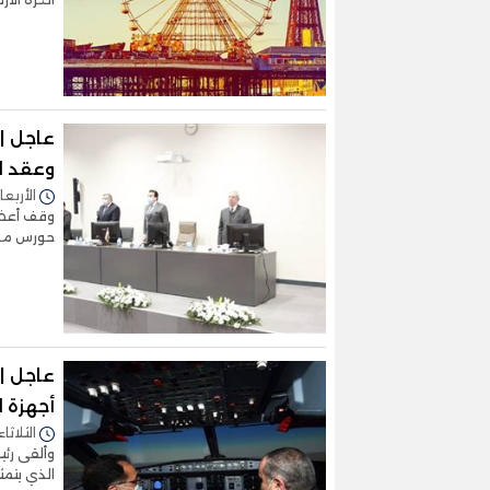
عاجل | 
وعقد ال
الأربعاء 24/فبراير/2021 - 
وقف أعضا
حورس مشيد
عاجل |
أجهزة ا
الثلاثاء 16/فبراير/2021 - :03
وألقى رئي
الذي يتمث