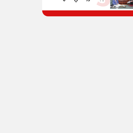
الإعدادية العامة بنسبة
79.9% نظامي ...و69.55%
منازل.. و70.56% للمهنية ..
و100% للصُم وضعاف السمع
والنور للمكفوفين