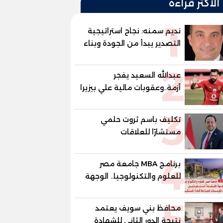
الأكثر قراءة
1
نديم سمنه: نجاح استراتيجية
التصدير يبدأ من الجودة وبناء
الثقة في شعار "صنع في
2
مصر"
عبدالله السعيد يفجر
أزمة..وعقوبات مالية علي بيزيرا
وبانزا
3
تكليف باسم ثروت حلمي
مستشارًا للعلاقات
الدبلوماسية وعضوًا بالهيئة
4
الاستشارية العليا لمنظمة
برنامج MBA جامعة مصر
«جاد جمينت يوإن»
للعلوم والتكنولوجيا.. الوجهة
المفضلة للتنفيذيين وقيادات
5
المؤسسات لصناعة قادة
محافظ بني سويف يعتمد
المستقبل
نتيجة الدور الثاني للشهادة