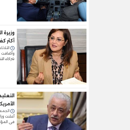
وزيرة ا
أكثر كف
الثلاثاء 09/فبراير/2021 - :00
وأضافت ال
شركاء التن
الأمريك
الجمعة 05/فبراير/2021 
فى المؤتمر السنوى