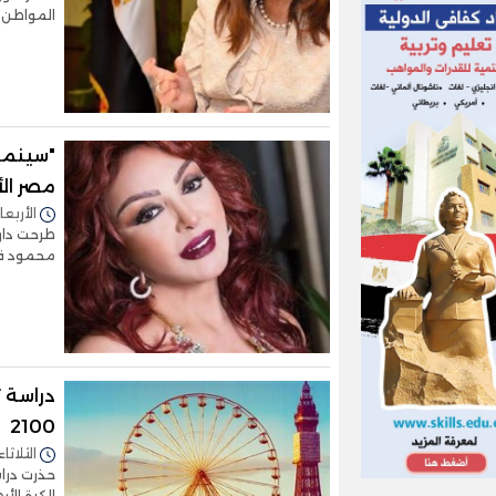
المواطن ف
"سينما 
مصر الأ
الأربعاء 10/مارس/2021 - 0
طرحت دار 
محمود قاس
2100
الثلاثاء 09/مارس/2021 - 2:33
حذرت درا
الكرة الأ