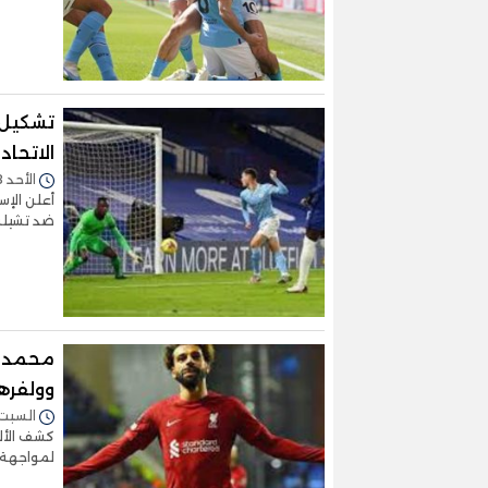
تشكيل 
الاتحاد 
الأحد 08/يناير/2023 - 06:24 م
أعلن الإس
ضد تشيلس
محمد ص
وولفره
السبت 07/يناير/2023 - :28
كشف الألم
لمواجهة وولف