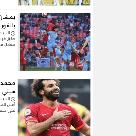
بمشاركة
بالفوز ع
السبت 16/أبريل/2022 - :58
حقق فريق 
مقابل هد
محمد ص
سيتي
السبت 16/أبريل/2022 - :44
أعلن المد
على ملعب 