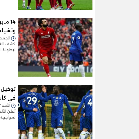
14 ما
وتشيل
الجمعة 22/أبريل/2022 -
كشف الاتح
لبطولة ال
توخيل 
في كأس 
الأحد 17/أبريل/2022 - 06:05 م
أعلن الأل
لمواجهة ك