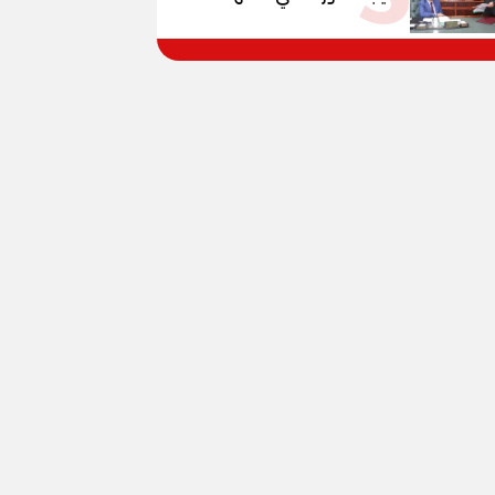
الإعدادية العامة بنسبة
79.9% نظامي ...و69.55%
منازل.. و70.56% للمهنية ..
و100% للصُم وضعاف السمع
والنور للمكفوفين