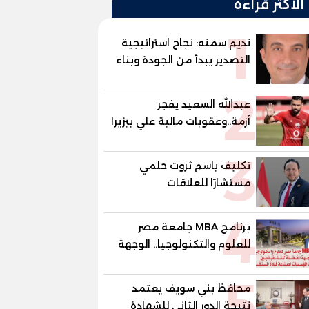
الأكثر قراءة
1
نديم سمنه: نجاح استراتيجية
التصدير يبدأ من الجودة وبناء
الثقة في شعار "صنع في
2
مصر"
عبدالله السعيد يفجر
أزمة..وعقوبات مالية علي بيزيرا
وبانزا
3
تكليف باسم ثروت حلمي
مستشارًا للعلاقات
الدبلوماسية وعضوًا بالهيئة
4
الاستشارية العليا لمنظمة
برنامج MBA جامعة مصر
«جاد جمينت يوإن»
للعلوم والتكنولوجيا.. الوجهة
المفضلة للتنفيذيين وقيادات
5
المؤسسات لصناعة قادة
محافظ بني سويف يعتمد
المستقبل
نتيجة الدور الثاني للشهادة