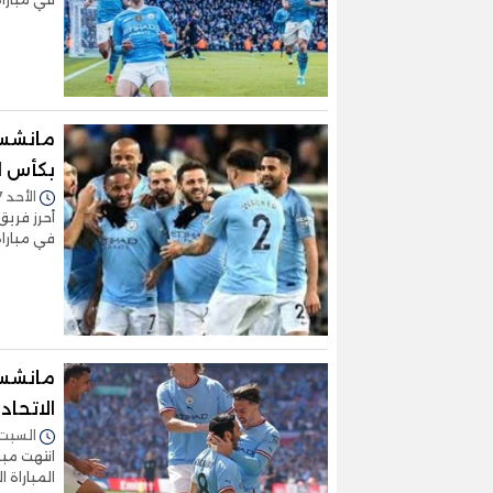
مانشست
بكأس ال
الأحد 07/يناير/2024 - 06:47 م
أحرز فري
في مباراة
مانشستر
الاتحاد 
السبت 03/يونيو/2023 - :09
انتهت مبا
المباراة 