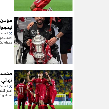
مؤمن زك
ليفربول
السبت 14/مايو/2022 - :05
احتفللاعب
مباراة ت
محمد ص
نهائي ك
السبت 14/مايو/2022 - :11
أعلن الأل
لمواجهة 