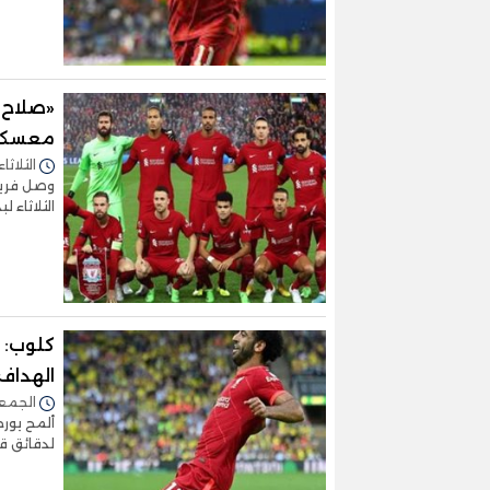
«صلاح»
معسكر 
الثلاثاء 06/ديسمبر/2022 - :11
وصل فريق 
الثلاثاء 
كلوب: 
الهداف
الجمعة 20/مايو/2022 -
ألمح يور
لدقائق قل