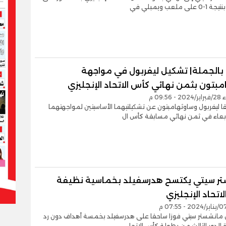
 ملعب ويمبلي في
 بالجملة| تشكيل ليفربول في مواجهة
بتون بثمن نهائي كأس الاتحاد الإنجليزي
09:56 م
ا ليفربول وساوثهامبتون عن تشكيلتيهما الأساسيتين لمواجهتهما
ربعاء في ثمن نهائي مسابقة كأس ال
ر سيتي يكتسح هدرسفيلد بخماسية نظيفة
اتحاد الإنجليزي
ق مانشستر سيتي فوزا ساحقا على هدرسفيلد بخمسة أهداف دون رد
 الدور الثالث من بطولة كأس الاتحا