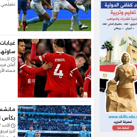
تشيلسي بنتيجة 1-0 على
غيابات
ساوثهام
الأربعاء 28/فبراير/2024 - 
أعلن فريق
مساء الأ
مانشست
بكأس ال
الأحد 07/يناير/2024 - 07:55 م
أحرز فري
في مباراة