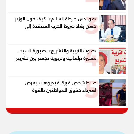
وقيادات المؤسسات لصناعة قادة
المستقبل
3
«مهندس خارطة السلام».. كيف حول الوزير
حسن رشاد شروط الحرب المعقدة إلى
"خارطة طريق" للانسحاب والإعمار؟
4
«صوت التربية والتشريع».. صبورة السيد..
مسيرة برلمانية وتربوية تجمع بين تشريع
القوانين وصناعة الأجيال لبناء الإنسان
المصري
5
ضبط شخص فبرك فيديوهات يعرض
استرداد حقوق المواطنين بالقوة