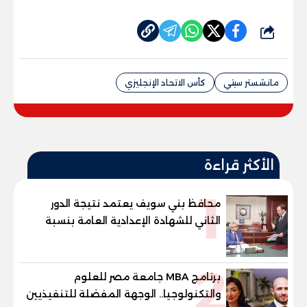
شارك
مانشستر سيتي
كأس الاتحاد الإنجليزي
الأكثر قراءة
1
محافظ بني سويف يعتمد نتيجة الدور
الثاني للشهادة الإعدادية العامة بنسبة
79.9% نظامي ...و69.55% منازل.. و70.56%
للمهنية .. و100% للصُم وضعاف السمع
2
والنور للمكفوفين
برنامج MBA جامعة مصر للعلوم
والتكنولوجيا.. الوجهة المفضلة للتنفيذيين