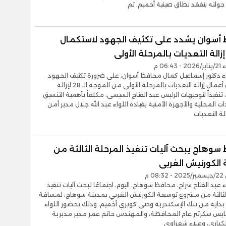
ولته بتفقد نطاق صينية أخميم، ثم
أسوان يشدد على تكثيف الجهود لاستكمال
زالة التعديات بالمرحلة الأولى
06:4 م
ء دكتور إسماعيل كمال محافظ أسوان، على ضرورة تكثيف الجهود
لإستكمال أعمال إزالة التعديات بالمرحلة الأولى من الموجه الـ 28 لإزالة
 تنفيذاً لتوجيهات الرئيس عبد الفتاح السيسى، مكلفاً بأهمية التنسيق
ت المحلية والأجهزة الأمنية بقيادة اللواء عبد الله جلال مدير أمن
لة التعديات
سوهاج يبحث آليات تنفيذ المرحلة الثالثة من
الكورنيش الغربى
0 م
 عبد الفتاح سراج، محافظ سوهاج، اليوم، اجتماعًا لبحث آليات تنفيذ
الثالثة من مشروع توسعة الكورنيش الغربي بمدينة سوهاج، لمسافة
ترا بداية من بنك الإسكندرية وحتى كوبري أخميم، وذلك بحضور اللواء
ايس سكرتير عام المحافظة، والمهندس حاتم عمر مدير مديرية
كباري، وعلاء شعراوي