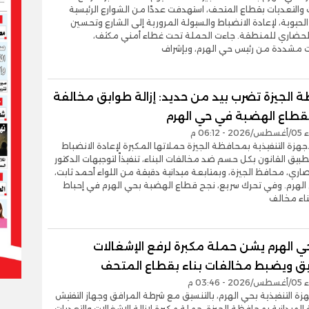
 والتعديات بقطاع المتحف، استهدفت عددًا من الشوارع الرئيسية
الحيوية، لإعادة الانضباط والسيولة المرورية إلى الشارع وتحسين
لحضاري للمنطقة. جاءت الحملة تحت غطاء أمني مكثف،
ت مشددة من رئيس حي الهرم، وبإشراف
 الجيزة تضرب بيد من حديد: إزالة طوابق مخالفة
بقطاع الهضبة في حي الهرم
06:1 م
جهزة التنفيذية بمحافظة الجيزة حملاتها المكبرة لإعادة الانضباط
طبيق القانون بكل حسم ضد مخالفات البناء، تنفيذاً لتوجيهات الدكتور
صاري، محافظ الجيزة، وبمتابعة ميدانية دقيقة من اللواء أحمد ثابت،
الهرم. وفي تحرك سريع، نجح قطاع الهضبة بحي الهرم في إحباط
ناء مخالف
ي الهرم يشن حملة مكبرة لرفع الإشغالات
بق ويضبط مخالفات بناء بقطاع المتحف
03:4 م
زة التنفيذية بحي الهرم، بالتنسيق مع شرطة المرافق وجهاز التفتيش
 الميدانية بمحافظة الجيزة، حملة مكبرة لإزالة الإشغالات والتعديات