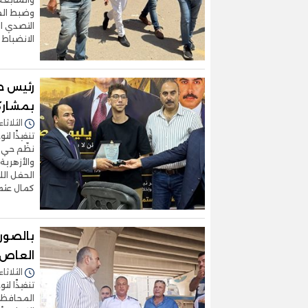
وضبط المخ
التصدي ال
الانضباط 
رئيس حي
بمشارك
الثلاثاء 04/أغسطس/2026 - 7:35
تنفيذًا ل
نظّم حي ا
والأزهري
الحفل الل
كمال عث
بالصور.
العاص م
الثلاثاء 04/أغسطس/2026 - 4:31
تنفيذًا ل
المحافظة،