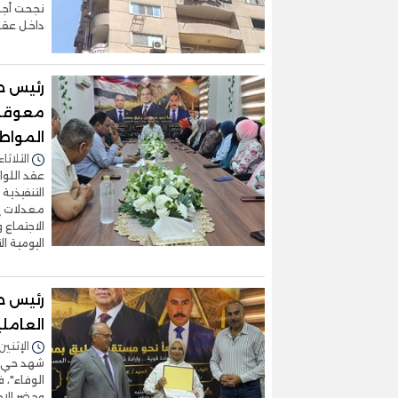
نجحت أجهز
داخل عقار
رئيس حي
معوقات
المواط
الثلاثاء 28/يوليو/2026 - 6:46
عقد اللوا
التنفيذية
معدلات إن
الاجتماع 
اليومية ا
رئيس حي
العاملي
الإثنين 27/يوليو/2026 - 9:45
شهد حي ال
الوفاء"، 
وحضر الاح