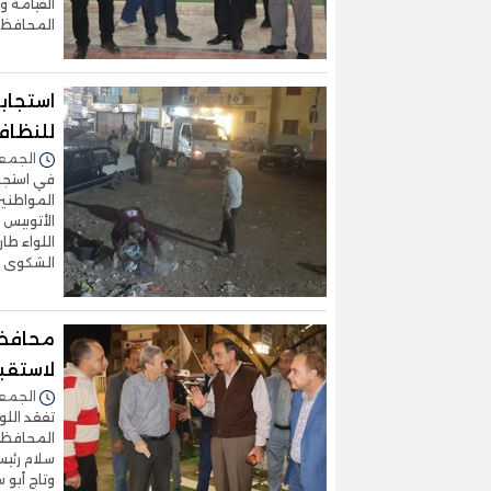
القيامة و
المحافظ، 
استجاب
للنظاف
الجمعة 27/مارس/2026 -
في استجاب
المواطنين
الأتوبيس 
اللواء ط
الشكوى و
محافظ 
لاستقبا
الجمعة 20/مارس/2026 -
تفقد اللو
المحافظة،
سلام رئي
وتاج أبو