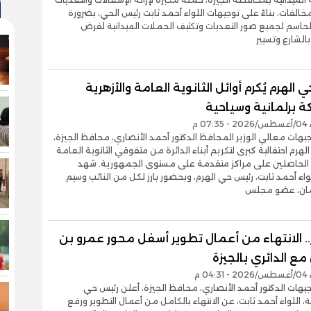
الفات، بناءً على توجيهات اللواء أحمد ثابت رئيس الحي، بضرورة
حاسم لجميع صور التعديات وتكثيف الحملات الميدانية لفرض
بالشارع وتسيير
 الهرم يُكرم أوائل الثانوية العامة والأزهرية
ة برلمانية وسياحية
0 م
توجيهات معالي الوزير المحافظ الدكتور أحمد الأنصاري، محافظ الجيزة،
لهرم احتفالية كبرى لتكريم أبناء الدائرة من متفوقي الثانوية العامة
ة الحاصلين على مراكز متقدمة على مستوى الجمهورية. شهد
واء أحمد ثابت، رئيس حي الهرم، وبحضور بارز لكل من النائب وسيم
مان، عضو مجلس
. الانتهاء من أعمال تطوير أسفل محور عمرو بن
ع الدائري بالجيزة
0 م
توجيهات الدكتور أحمد الأنصاري، محافظ الجيزة، أعلن رئيس حي
 اللواء أحمد ثابت، عن الانتهاء بالكامل من أعمال التطوير ورفع