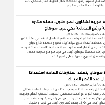
عيد شم النسيم. رافق المحافظ خلال الجولة كمال سليمان نائب
واللواء أحمد السايس سكرتير
ة فورية لشكاوى المواطنين.. حملة مكبرة
ة ورفع القمامة بحي غرب سوهاج
 12:25 ص
ة سريعة لما تم تداوله عبر مواقع التواصل الإجتماعي بشأن تضرر
 بمنطقة أمتداد شارع سيالة أولاد نصير ومنطقة شارع جراج
القديم من أنتشار القمامة و عدم الاهتمام بنظافة المنطقة. وجه
ارق راشد محافظ سوهاج، رئيس حي غرب سوهاج بسرعة فحص
التعامل الفوري معها. وعلى الفور كلف
سوهاج يتفقد المتنزهات العامة استعدادًا
ل عيد الفطر المبارك
 07:52 ص
اء طارق راشد محافظ سوهاج، عددًا من المتنزهات العامة بنطاق
 يرافقه اللواء أ.ح أحمد مصطفى السايس السكرتير العام، وفريدة
س مركز ومدينة سوهاج، وعلي بهنس رئيس مركز ومدينة أخميم،
 سداح رئيس حي شرق، وعلاء شعراوي رئيس حي غرب. واستهل