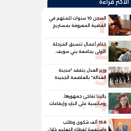
الأكثر قراءة
1
السجن 10 سنوات للمتهم في
القضية المعروفة بمستريح
البيض
2
ختام أعمال تنسيق المرحلة
الأولى بجامعة بني سويف..
1148 طالبًا وطالبة سجلوا
3
رغباتهم
وزير العدل يتفقد "مدينة
العدالة" بالعاصمة الجديدة
وبرفقته رئيسا هيئة قضايا
4
الدولة وهيئة النيابة الإدارية
يالينا تفاجئ جمهورها..
رومانسية على البارد وإيقاعات
ساخنة في أحدث كليباتها
5
15.8 ألف شكوى وطلب
واستفسار لقطاع التعليم خلال