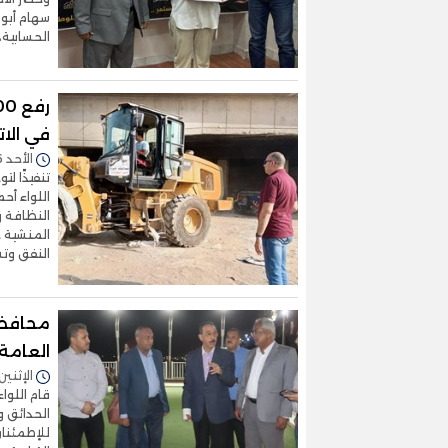
سهام أبو 
الحسابية،
في الاتج
الأحد 26/يوليو/2026 - 04:15 م
تنفيذًا ل
اللواء أح
النفق وتش
محافظ 
العامة 
الإثنين 13/أبريل/2026 - 1:10
قام اللوا
الحدائق 
للإطمئنان