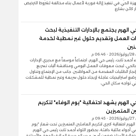
ة الحي في تنفيذ إزالة فورية لأعمال بناء مخالفة لشروط الترخيص
 كائن بشارع
 الهرم يجتمع بالإدارات التنفيذية لبحث
 العمل وتقديم حلول غير نمطية لخدمة
نين
0 م
ء أحمد ثابت، رئيس حي الهرم، اجتماعاً موسعاً مع مديري الإدارات
 بالحي، لبحث معوقات العمل اليومي ومناقشة آليات تسريع
جاز الطلبات المقدمة من المواطنين. جانب من الإجتماع وتناول
وضع استراتيجيات عاجلة لإيجاد حلول سريعة وغير نمطية للمشكلات
لتي تواجه سكان الحي،
 الهرم يشهد احتفالية "يوم الوفاء" لتكريم
ن المتميزين
0 م
هرم احتفالية كبرى لتكريم العاملين المتميزين تحت شعار "يوم
في أجواء عائلية دافئة، بحضور اللواء أحمد ثابت رئيس حي الهرم.
تفالية الأستاذ صفوت أمين مدير المديرية المالية بالجيزة، والأستاذة