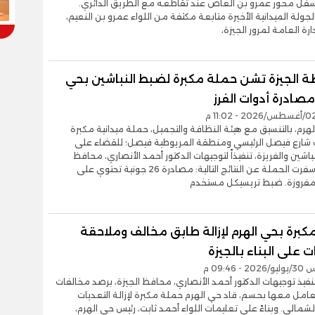
أسفل محور عمرو بن العاص عند تقاطعه مع الطريق الدائري.
ولة الميدانية الأخيرة متابعة مكثفة من اللواء عمرو بن النعيم،
رة العامة لمرور الجيزة،
 الجيزة تشن حملة مكبرة لضبط النباشين بحي
مصادرة أدوات الفرز
رم، بالتنسيق مع هيئة النظافة والتجميل، حملة ميدانية مكبرة
شارع فيصل الرئيسي ومنطقة المريوطية فيصل؛ للقضاء على
باشين والفريزة، تنفيذاً لتوجيهات الدكتور أحمد الأنصاري، محافظ
الجيزة. وأسفرت الحملة عن النتائج التالية: مصادرة 26 جونية تحتوي على
فروزة. ضبط تريسيكل مستخدم
كبرة بحي الهرم لإزالة طابق مخالف وملاحقة
ت على البناء بالجيزة
- 09:46 م
نفيذ توجيهات الدكتور أحمد الأنصاري، محافظ الجيزة، برصد مخالفات
لتعامل معها بحسم، قاد حي الهرم حملة مكبرة لإزالة التعديات
لشمالي. وبناءً على تعليمات اللواء أحمد ثابت، رئيس حي الهرم،