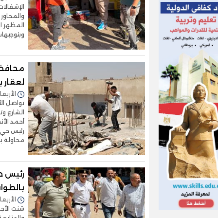
الإشغالات
والمحاور 
المظهر ا
وبتوجيها
محافظة
لعقار 
الأربعاء 05/أغسطس/2026 - 2
تواصل الأ
الشارع وت
أحمد الأن
رئيس حي 
محاولة ب
رئيس ح
بالطوا
الأربعاء 05/أغسطس/2026 - 6
شنت الأجه
والمتابعة