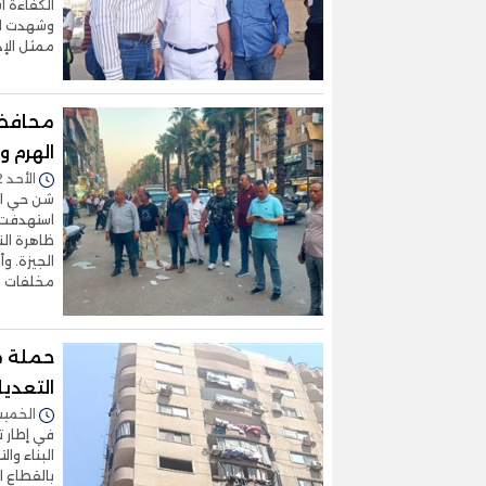
الكفاءة 
وشهدت الج
ممثل الإدا
محافظة
الهرم و
الأحد 02/أغسطس/2026 - 11:02 م
شن حي اله
استهدفت 
ظاهرة الن
مخلفات م
حملة م
التعديا
الخميس 30/يوليو/2026 
في إطار ت
البناء وا
بالقطاع ا