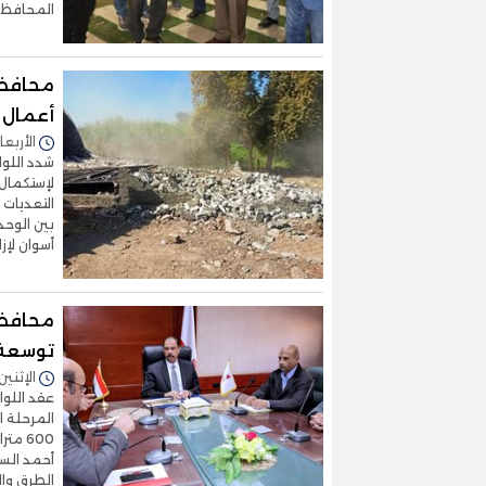
المحافظ ج
محافظ 
أعمال إ
الأربعاء 21/يناير/2026 - 3
شدد اللوا
التعديات ،
بين الوحدا
أسوان لإزا
محافظ 
توسعة 
الإثنين 22/ديسمبر/2025 - 8:32
عقد اللواء
المرحلة 
600 م
أحمد الس
الطرق وال