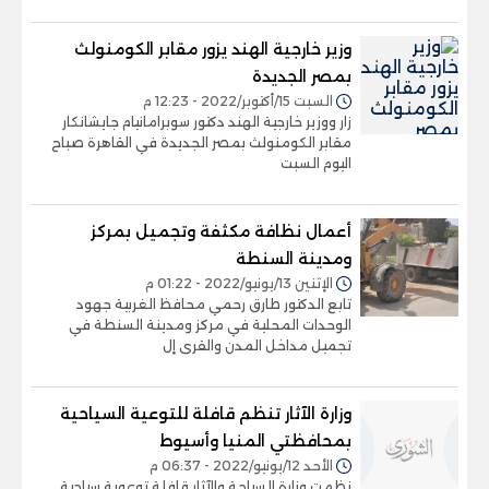
وزير خارجية الهند يزور مقابر الكومنولث
بمصر الجديدة
السبت 15/أكتوبر/2022 - 12:23 م
زار ووزير خارجية الهند دكتور سوبرامانيام جايشانكار
مقابر الكومنولث بمصر الجديدة في القاهرة صباح
اليوم السبت
أعمال نظافة مكثفة وتجميل بمركز
ومدينة السنطة
الإثنين 13/يونيو/2022 - 01:22 م
تابع الدكتور طارق رحمي محافظ الغربية جهود
الوحدات المحلية في مركز ومدينة السنطة في
تجميل مداخل المدن والقرى إل
وزارة الآثار تنظم قافلة للتوعية السياحية
بمحافظتي المنيا وأسيوط
الأحد 12/يونيو/2022 - 06:37 م
نظمت وزارة السياحة والآثار قافلة توعوية سياحية