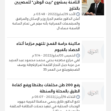
الثامنة بمشروع "بيت الوطن" للمصريين
بالخارج
الأحد 29/مايو/2022 - 03:48 م
أعلن الدكتور عاصم الجزار وزير الإسكان والمرافق
والمجتمعات العمرانية بأنه سيتم فى تمام الساعة
التاسعة مساء ال
ماكينة دراسة القمح تلتهم مزارعا أثناء
الحصاد بالفيوم
الخميس 05/مايو/2022 - 11:14 م
لقي مزارع مصرعه يدعي محمد محمود عبد المجيد
من عزبة جبل النجار التابعة لمركزشرطة يوسف
الصديقويبلغ من العمر 35
رفع 200 طن مخلفات بطنطا ورفع كفاءة
الطرق بالمحلة والسنطة
الثلاثاء 19/أبريل/2022 - 05:07 م
تابع الدكتور طارق رحمي محافظ الغربية جهود
الوحدات المحلية في تنفيذ حملات النظافة المكثفة
والدورية في مراكز ا