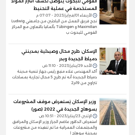
القومي للبحوث يتوصل لكشف أسرار المواد
المستخدمة في عملية التحنيط
الأربعاء 01/فبراير/2023 - 07:07 م
نجح فريق العمل من الباحثين من جامعتي Ludwig
Maximilian و Tübingen بألمانيا بالتعاون مع المركز
القومي للبحوث ب
الإسكان: طرح محال وصيدلية بمدينتي
دمياط الجديدة وبدر
الأحد 29/يناير/2023 - 11:10 ص
أكد المهندس علاء منيع رئيس جهاز تنمية مدينة
دمياط الجديدة أنه تم طرح 5 محال تجارية بمساحات
تتراوح من 19م2
‫ وزير الإسكان يَستعرض موقف المشروعات
بسوهاج الجديدة في 2022 (صور)
الإثنين 23/يناير/2023 - 10:51 ص
استعرض الدكتور عاصم الجزار وزير الإسكان والمرافق
والمجتمعات العمرانية ما تم تنفيذه من مشروعات
بمدينة سوهاج ا