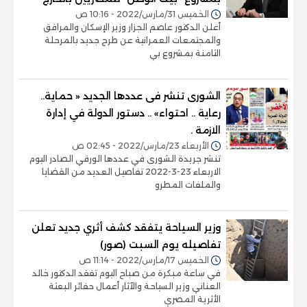
الخميس 31/مارس/2022 - 10:16 ص
أعلن الدكتور عاصم الجزار وزير الإسكان والمرافق
والمجتمعات العمرانية عن طرح جديد بالمرحلة
الثامنة بمشروع بي
الشورى تنشر فى عددها الجديد « حماية..
رعاية .. احتواء» .. دستور الدولة في إدارة
الازمة .
الأربعاء 23/مارس/2022 - 02:45 ص
تنشر جريدة الشورى في عددها الورقي الصادر اليوم
الاربعاء 23-3-2022 تفاصيل العديد من القضايا
والملفات المطرو
وزير السياحة يتفقد كشف أثري جديد تعلن
تفاصيله يوم السبت (صور)
الخميس 17/مارس/2022 - 11:14 ص
في ساعة مبكرة من صباح اليوم تفقد الدكتور خالد
العناني وزير السياحة والآثار أعمال حفائر البعثة
الأثرية المصري