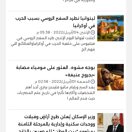
ليتوانيا تطرد السفير الروسي بسبب الحرب
في أوكرانيا
الإثنين 04/أبريل/2022 - 05:38 م
أعلنت ليتوانيا اليوم الإثنين طرد السفير الروسي في
فيلنيوس على خلفية الحرب في أوكرانياوالفظائع التي
يتهم الج
بوجه مشوه.. العثور على مومياء مصابة
«بجروح عنيفة»
الجمعة 01/أبريل/2022 - 02:58 م
يعد السير ويليام ماثيو فليندرز بيتري أحد أهم
الشخصيات وأكثرها تأثيرا في تاريخ علم المصريات
حيث قدم العالم ا
وزير الإسكان يُعلن طرح أراضٍ وفيلات
ووحدات سكنية وإدارية بالمرحلة الثامنة
بمشروع "بيت الوطن" للمصريين بالخارج