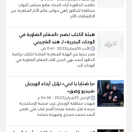
نظمت الدكتورة آيات الحداد عضو مجلس النواب
محاضرة للدكتور زاهي حواس عالم الآثار المصرية عن
الاكتشافات الأثر
هيئة الكتاب تصدر «المقابر الصاوية في
الوحات البحرية» لـ هند الشربيني
الأحد 19/فبراير/2023 - 11:41 ص
صدر حديثا عن الهيئة المصرية العامة للكتاب برئاسة
الدكتور أحمد بهي الدين كتاب المقابر الصاوية في
الوحات الب
«يا ضنايا يا ابني» تزلزل أرجاء الورديان
«فيديو وصور»
الإثنين 13/فبراير/2023 - 04:36 م
شهدت منطقة الورديان غرب مدينة الإسكندرية
جريمة قتل بشعة عندما أقدم شاب على طعن
أحمد محمد حمدي وشهرته حمادة