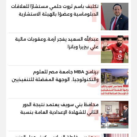
1
تكليف باسم ثروت حلمي مستشارًا للعلاقات
الدبلوماسية وعضوًا بالهيئة الاستشارية
العليا لمنظمة «جاد جمينت يوإن»
2
عبدالله السعيد يفجر أزمة..وعقوبات مالية
علي بيزيرا وبانزا
3
برنامج MBA جامعة مصر للعلوم
والتكنولوجيا.. الوجهة المفضلة للتنفيذيين
وقيادات المؤسسات لصناعة قادة
المستقبل
4
محافظ بني سويف يعتمد نتيجة الدور
الثاني للشهادة الإعدادية العامة بنسبة
79.9% نظامي ...و69.55% منازل.. و70.56%
للمهنية .. و100% للصُم وضعاف السمع
والنور للمكفوفين