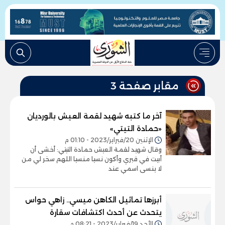
مقابر صفحة 3
آخر ما كتبه شهيد لقمة العيش بالورديان
«حمادة التيتي»
الإثنين 20/فبراير/2023 - 01:10 م
وقال شهيد لقمة العيش حمادة التيتي: أخشى أن
أبيت في قبري وأكون نسيا منسيا اللهم سخر لي من
لا ينسى اسمي عند
أبرزها تماثيل الكاهن ميسي.. زاهي حواس
يتحدث عن أحدث اكتشافات سقارة
الأحد 19/فبراير/2023 - 08:21 م