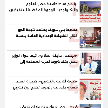
1
برنامج MBA جامعة مصر للعلوم
والتكنولوجيا.. الوجهة المفضلة للتنفيذيين
وقيادات المؤسسات لصناعة قادة
المستقبل
2
محافظ بني سويف يعتمد نتيجة الدور
الثاني للشهادة الإعدادية العامة بنسبة
79.9% نظامي ...و69.55% منازل.. و70.56%
للمهنية .. و100% للصُم وضعاف السمع
3
والنور للمكفوفين
«مهندس خارطة السلام».. كيف حول الوزير
حسن رشاد شروط الحرب المعقدة إلى
"خارطة طريق" للانسحاب والإعمار؟
4
«صوت التربية والتشريع».. صبورة السيد..
مسيرة برلمانية وتربوية تجمع بين تشريع
القوانين وصناعة الأجيال لبناء الإنسان
المصري
ضبط شخص فبرك فيديوهات يعرض