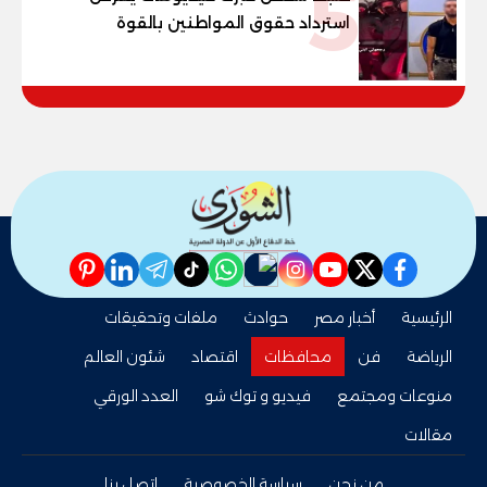
5
استرداد حقوق المواطنين بالقوة
pinterest
linkedin
telegram
whatsapp
tiktok
instagram
nabd
youtube
twitter
facebook
الرئيسية
أخبار مصر
حوادث
ملفات وتحقيقات
الرياضة
فن
محافظات
اقتصاد
شئون العالم
منوعات ومجتمع
فيديو و توك شو
العدد الورقي
مقالات
من نحن
سياسة الخصوصية
اتصل بنا