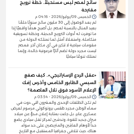
سائح لمصر ليس مستحيلاً.. خطة ترويج
مقترحة
الخميس 09/يوليو/2026 - 04:16 م
لم يعد الوصول إلى 30 مليون سائح سنويًا حلمًا
بعيد المنال بالنسبة لمصر، بل أصبح هدفًا واقعيًا إذا
ما توفرت له أدوات الترويج الحديثة، وخطة تسويقية
متكاملة، واستغلالا أمثل لما تمتلكه الدولة من
مقومات سياحية لا تتكرر في أي مكان آخر. فمصر
ليست مجرد دولة تضم آثارًا فرعونية خالدة، وإنما
تمتلك تنوعًا سياحيًا
«عقل الردع الإستراتيجي».. كيف صفع
السيسي الطابور الخامس وأخرس إفك
الإعلام الأسود فوق تلال العاصمة؟
الخميس 09/يوليو/2026 - 03:54 م
لم تكن الطلقات الإحدى والعشرون التي دوت في
سماء الوطن مجرد طقس بروتوكولي مرسوم لعرض
عسكري عابر، بل جاءت بمثابة إعلان مدوٍّ عن ميلاد
ميزان جديد للقوة، وتدشين لمركز ثقل سيادي يضع
حداً لأوهام العابثين والمتربصين على حد سواء.
هناك، حيث تتلاقى جغرافيا المستقبل مع التاريخ