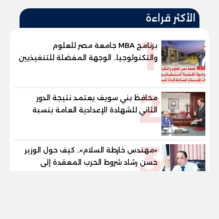
الأكثر قراءة
1
برنامج MBA جامعة مصر للعلوم
والتكنولوجيا.. الوجهة المفضلة للتنفيذيين
وقيادات المؤسسات لصناعة قادة
المستقبل
2
محافظ بني سويف يعتمد نتيجة الدور
الثاني للشهادة الإعدادية العامة بنسبة
79.9% نظامي ...و69.55% منازل.. و70.56%
للمهنية .. و100% للصُم وضعاف السمع
3
والنور للمكفوفين
«مهندس خارطة السلام».. كيف حول الوزير
حسن رشاد شروط الحرب المعقدة إلى
"خارطة طريق" للانسحاب والإعمار؟
tel
4
«صوت التربية والتشريع».. صبورة السيد..
مسيرة برلمانية وتربوية تجمع بين تشريع