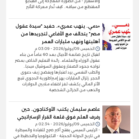
والاستقرار - من الصورة المفبركة إلى الفيديو
المقتطع من سياقه.. كيف تُدار معركة التأثير
«دمي.. ينهب عمري».. حفيد "سيدة عقول
مصر" يتحالف مع الأفاعي لتجريدها من
أهليتها ونهب مليارات العمر
الخميس 09/يوليو/2026 - 03:09 م
اغتيال تاريخ صانعة الأجيال بعد 60 عاماً من بناء
عقول الوزراء والعلماء.. رائدة التعليم الخاص بمصر
تواجه جحود الصغار وعقوق السوشيال ميديا..
والطب النفسي يرد اعتبارها ويفضح زيف دعوى
الحجر. زلزال المليارات يهز إمبراطورية الدجوي تتبع
الأثر المالي يكشف لغز اختفاء ملايين الدولارات
والذهب من الخزائن الشخصية
عاصم سليمان يكتب: الأوكتاجون.. حين
رفرف العلم فوق قلعة القرار الإستراتيجي
الخميس 09/يوليو/2026 - 02:34 م
- الرئيس السيسي يفتتح أكبر صرح للقيادة والسيطرة
في تاريخ الدولة الحديثة - التكنولوجيا والتخطيط في