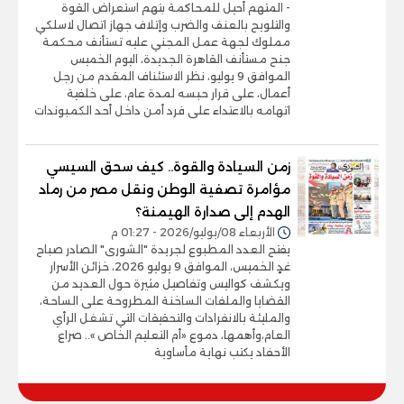
- المتهم أحيل للمحاكمة بتهم استعراض القوة
والتلويح بالعنف والضرب وإتلاف جهاز اتصال لاسلكي
مملوك لجهة عمل المجني عليه تستأنف محكمة
جنح مستأنف القاهرة الجديدة، اليوم الخميس
الموافق 9 يوليو، نظر الاستئناف المقدم من رجل
أعمال، على قرار حبسه لمدة عام، على خلفية
اتهامه بالاعتداء على فرد أمن داخل أحد الكمبوندات
زمن السيادة والقوة.. كيف سحق السيسي
مؤامرة تصفية الوطن ونقل مصر من رماد
الهدم إلى صدارة الهيمنة؟
الأربعاء 08/يوليو/2026 - 01:27 م
يفتح العدد المطبوع لجريدة "الشورى" الصادر صباح
غدٍ الخميس، الموافق 9 يوليو 2026، خزائن الأسرار
ويكشف كواليس وتفاصيل مثيرة حول العديد من
القضايا والملفات الساخنة المطروحة على الساحة،
والمليئة بالانفرادات والتحقيقات التي تشغل الرأي
العام،وأهمها، دموع «أم التعليم الخاص ».. صراع
الأحفاد يكتب نهاية مأساوية