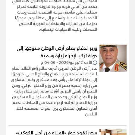
الميداني في متابعة احتياجات المواطنين، حيث التقى
بعدد من أهالي قرية جزيرة شارونة التابعة لمركز
مغاغة، على هامش جولته التفقدية للمشروعات
الخدمية والتنموية. واستمع إلى مطالبهم، موجهًا
بحزمة من القرارات والاستجابات الفورية لتحسين
الخدمات وتلبية الاحتياجات الإنسانية،
وزير الدفاع يغادر أرض الوطن متوجها إلى
دولة تركيا لإجراء زيارة رسمية
الأحد 12/يوليو/2026 - 04:06 م
غادر أرض الوطن الفريق أشرف سالم زاهر القائد العام
للقوات المسلحة وزير الدفاع والإنتاج الحربي، متوجهًا
إلى دولة تركيا على رأس وفد عسكري رفيع المستوى
في زيارة رسمية بدعوة من وزير الدفاع التركي. ومن
المقرر أن يلتقى الفريق أشرف سالم زاهر خلال زيارته
وزير الدفاع التركي وعدد من المسئولين العسكريين
بوزارة الدفاع التركية؛ لإجراء عدد من المباحثات لدعم
آفاق التعاون العسكرى بين القوات المسلحة لكلا
البلدين
مصر تقود حوار «المياه من أجل الكوكب»