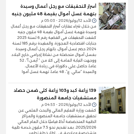
أسرار التحقيقات مع رجل أعمال وسيدة
بتهمة غسل أموال بقيمة 48 مليون جنيه
الأحد 12/يوليو/2026 - 05:03 م
من خلال شراء عقارات أسرار التحقيقات مع رجل أعمال
وسيدة بتهمة غسل أموال بقيمة 48 مليون جنيه
كشفت التحقيقات في القضية رقم 6 لسنة 2025
جنايات اقتصادية العجوزة، والمقيدة برقم 185 لسنة
2024 حصر غسل أموال، باتهام رجل أعمال وسيدة
بغسل أموال متحصلة من نشاط إجرامي خارج البلاد.
ووجهت النيابة العامة إلى كلا من “ أيمن.أ”، 52
عاما، حاصل علي دكتوراة في ريادة الأعمال،
والسيدة “سالي. ع”، 48 عاما، تهمة غسل أموا
139 زراعة كبد و103 زراعة كلى ضمن حصاد
مستشفيات جامعة المنصورة
الأحد 12/يوليو/2026 - 04:53 م
كشفت وزارة التعليم العالي والبحث العلمي عن
تحقيق مستشفيات جامعة المنصورة والمراكز
الطبية المتخصصة أداءً قياسيًا خلال العام المالي
2025/2026، بعد تقديم نحو 7.5 مليون خدمة طبية
وتشخيصية وعلاجية، في إطار خطة تطوير