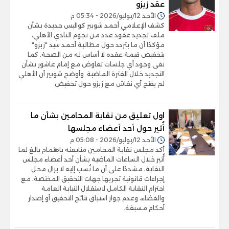
عقد زيزو
الأحد 12/يوليو/2026 - 05:34 م
كشف الإعلامي أحمد شوبير كواليس جديدة بشأن
ملف تجديد عقود عدد من نجوم النادي الأهلي،
مؤكدًا أن ما يتردد حول مطالبة أحمد سيد "زيزو"
بتخفيض قيمة عقده لا أساس له من الصحة. كما
نفى وجود أي جلسات تفاوض مع إمام عاشور بشأن
التجديد خلال الفترة الماضية. وأوضح شوبير أن الأهلي
لم يفتح أي نقاش مع زيزو حول تخفيض
اول تعليق من نقابة المحامين بشأن ما
أُثير حول أحد أعضاء مجلسها
الأحد 12/يوليو/2026 - 05:08 م
أكد مجلس نقابة المحامين متابعته باهتمام بالغ لما
أُثير خلال الساعات الماضية بشأن أحد أعضاء مجلس
النقابة، مشددًا على أن ما نُسب إليه لا يزال محل
إجراءات قانونية تجريها جهات التحقيق المختصة، مع
احترام النقابة الكامل لاستقلال النيابة العامة
والقضاء، وعدم جواز استباق نتائج التحقيق أو إصدار
أحكام مسبقة.