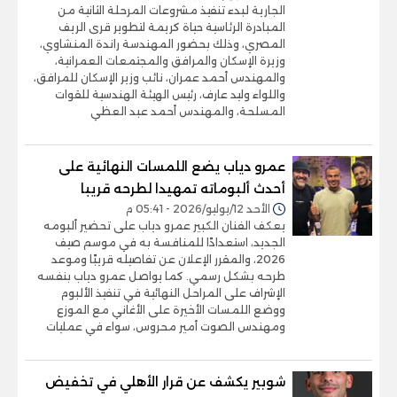
الجارية لبدء تنفيذ مشروعات المرحلة الثانية من
المبادرة الرئاسية حياة كريمة لتطوير قرى الريف
المصري، وذلك بحضور المهندسة راندة المنشاوي،
وزيرة الإسكان والمرافق والمجتمعات العمرانية،
والمهندس أحمد عمران، نائب وزير الإسكان للمرافق،
واللواء وليد عارف، رئيس الهيئة الهندسية للقوات
المسلحة، والمهندس أحمد عبد العظي
عمرو دياب يضع اللمسات النهائية على
أحدث ألبوماته تمهيدا لطرحه قريبا
الأحد 12/يوليو/2026 - 05:41 م
يعكف الفنان الكبير عمرو دياب على تحضير ألبومه
الجديد، استعدادًا للمنافسة به في موسم صيف
2026، والمقرر الإعلان عن تفاصيله قريبًا وموعد
طرحه بشكل رسمي. كما يواصل عمرو دياب بنفسه
الإشراف على المراحل النهائية في تنفيذ الألبوم
ووضع اللمسات الأخيرة على الأغاني مع الموزع
ومهندس الصوت أمير محروس، سواء في عمليات
شوبير يكشف عن قرار الأهلي في تخفيض