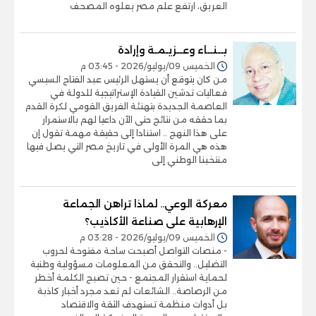
العريق، ارتفع علم مصر يعلوه المصحف
بــنــاء وعــزيـمـة وإرادة
الخميس 09/يوليو/2026 - 03:45 م
من كان يتوقع أن يستهل الرئيس عبد الفتاح السيسي
فعاليات تدشين القيادة الإستراتيجية للدولة في
العاصمة الجديدة بتهنئة الفريق القومي لكرة القدم
بما حققه من نتائج حتى الآن داعيا لهم بالاستمرار
على هذا النهج .. استنادا إلى حقيقة مهمة تقول إن
هذه هي المرة الأولى في تاريخ مصر التي يصل فيها
منتخبنا الوطني إلى
معركة الوعي.. لماذا تراهن الجماعة
الإرهابية على صناعة الأكاذيب؟
الخميس 09/يوليو/2026 - 03:28 م
- منصات التواصل أصبحت ساحة مفتوحة لحروب
التضليل.. والتحقق من المعلومات مسؤولية وطنية
لحماية استقرار المجتمع - حين تصبح الكلمة أخطر
من الرصاصة.. الشائعات لم تعد مجرد أخبار كاذبة
بل أدوات منظمة تستهدف الثقة والاقتصاد