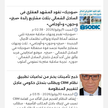
«سوديك» تقود المشهد العقاري فى
الساحل الشمالي بثلاث مشاريع رائدة «سيزر»
و«جون» و«أوجامي»
السبت 11/يوليو/2026 - 02:38 م
- «سوديك» تقدم وجهات ساحلية متميزة تلبي
مختلف أنماط الحياة وتواكب تطلعات الأجيال
الجديدة - «سيزر» و«جون» و«أوجامي».. ثلاث وجهات
بمعايير عالمية تجسد قوة محفظة «سوديك» في
الساحل الشمالي - «سيزر».. موقع استراتيجي فريد
يتألق على أحد أجمل خلجان الساحل الشمالي -
«جون».. تجربة ساحلية عصرية تستوحي أسلوب
خبير تأمينات يحذر من تداعيات تطبيق
نظام CRM ويطالب بتدخل حكومي عاجل
لتقييم المنظومة
الجمعة 10/يوليو/2026 - 03:15 م
- إيقاف النظام القديم قبل التأكد من كفاءة CRM
تسبب في ارتباك داخل المكاتب التأمينية - مطالب
بتشكيل لجان فنية ورقابية لتقييم النظام الجديد