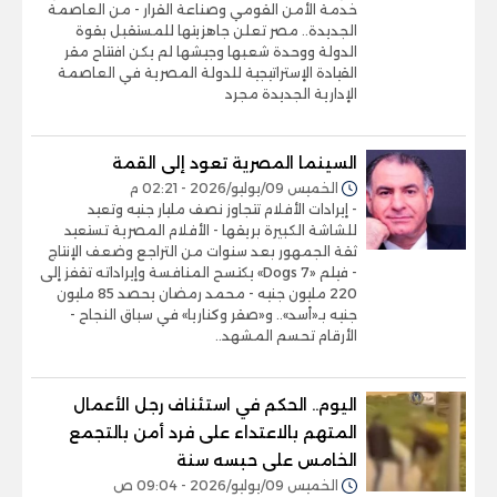
خدمة الأمن القومي وصناعة القرار - من العاصمة
الجديدة.. مصر تعلن جاهزيتها للمستقبل بقوة
الدولة ووحدة شعبها وجيشها لم يكن افتتاح مقر
القيادة الإستراتيجية للدولة المصرية في العاصمة
الإدارية الجديدة مجرد
السينما المصرية تعود إلى القمة
الخميس 09/يوليو/2026 - 02:21 م
- إيرادات الأفلام تتجاوز نصف مليار جنيه وتعيد
للشاشة الكبيرة بريقها - الأفلام المصرية تستعيد
ثقة الجمهور بعد سنوات من التراجع وضعف الإنتاج
- فيلم «7 Dogs» يكتسح المنافسة وإيراداته تقفز إلى
220 مليون جنيه - محمد رمضان يحصد 85 مليون
جنيه بـ«أسد».. و«صقر وكناريا» في سباق النجاح -
الأرقام تحسم المشهد..
اليوم.. الحكم في استئناف رجل الأعمال
المتهم بالاعتداء على فرد أمن بالتجمع
الخامس على حبسه سنة
الخميس 09/يوليو/2026 - 09:04 ص