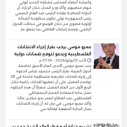
والسادة أعضاء المجلس بتشكيله الجديد لتولي
مهام منصبهم. وأكد وزير العدل، خلال الزيارة، أن
الدولة المصرية بقيادة الرئيس عبد الفتاح السيسي
رئيس الجمهورية تولي تطوير منظومة العدالة
أولوية قصوى من خلال التوسع في مجالات التحول
الرقمي، وتيسير إجراءات التقاضي بما يحقق سر
عمرو موسى يرحب بقرار إجراء الانتخابات
الفلسطينية ويدعو لتوفير ضمانات دولية
الأحد 12/يوليو/2026 - 07:56 م
رحب عمرو موسى الأمين العام الأسبق لجامعة
الدول العربية، بقرار الرئيس محمود عباس الدعوة
إلى إجراء انتخابات تشريعية فلسطينية شاملة في 28
نوفمبر المقبل، على أن تعقبها انتخابات رئاسية خلال
الربع الأول من العام المقبل، معتبرًا أن هذه الخطوة
تمثل بداية لاستعادة المسار الديمقراطي
الفلسطيني بعد انقطاع استمر نحو عشرين عامًا.
وأكد عمرو موسى، في بيان له، أن إجراء الانتخابات
يمثل البداية الحقيقية ليقظة سي
تشييع جنازة أمير قطر الوالد الشيخ حمد بن