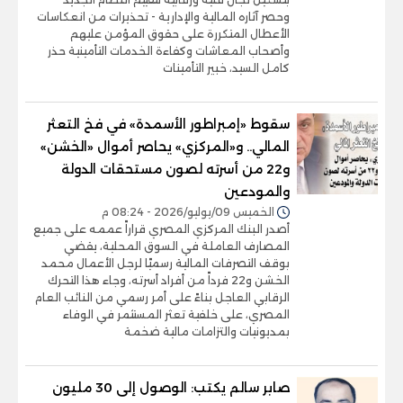
وحصر آثاره المالية والإدارية - تحذيرات من انعكاسات
الأعطال المتكررة على حقوق المؤمن عليهم
وأصحاب المعاشات وكفاءة الخدمات التأمينية حذر
كامل السيد، خبير التأمينات
سقوط «إمبراطور الأسمدة» في فخ التعثر
المالي.. و«المركزي» يحاصر أموال «الخشن»
و22 من أسرته لصون مستحقات الدولة
والمودعين
الخميس 09/يوليو/2026 - 08:24 م
أصدر البنك المركزي المصري قراراً عممه على جميع
المصارف العاملة في السوق المحلية، يقضي
بوقف التصرفات المالية رسميًا لرجل الأعمال محمد
الخشن و22 فرداً من أفراد أسرته، وجاء هذا التحرك
الرقابي العاجل بناءً على أمر رسمي من النائب العام
المصري، على خلفية تعثر المستثمر في الوفاء
بمديونيات والتزامات مالية ضخمة
صابر سالم يكتب: الوصول إلى 30 مليون