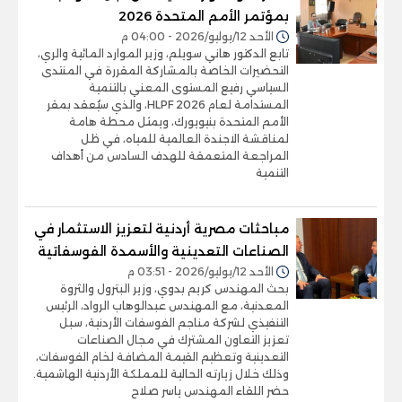
بمؤتمر الأمم المتحدة 2026
الأحد 12/يوليو/2026 - 04:00 م
تابع الدكتور هاني سويلم، وزير الموارد المائية والري،
التحضيرات الخاصة بالمشاركة المقررة في المنتدى
السياسي رفيع المستوى المعني بالتنمية
المستدامة لعام 2026 HLPF، والذي سيُعقد بمقر
الأمم المتحدة بنيويورك، ويمثل محطة هامة
لمناقشة الاجندة العالمية للمياه، في ظل
المراجعة المتعمقة للهدف السادس من أهداف
التنمية
مباحثات مصرية أردنية لتعزيز الاستثمار في
الصناعات التعدينية والأسمدة الفوسفاتية
الأحد 12/يوليو/2026 - 03:51 م
بحث المهندس كريم بدوي، وزير البترول والثروة
المعدنية، مع المهندس عبدالوهاب الرواد، الرئيس
التنفيذي لشركة مناجم الفوسفات الأردنية، سبل
تعزيز التعاون المشترك في مجال الصناعات
التعدينية وتعظيم القيمة المضافة لخام الفوسفات،
وذلك خلال زيارته الحالية للمملكة الأردنية الهاشمية.
حضر اللقاء المهندس ياسر صلاح