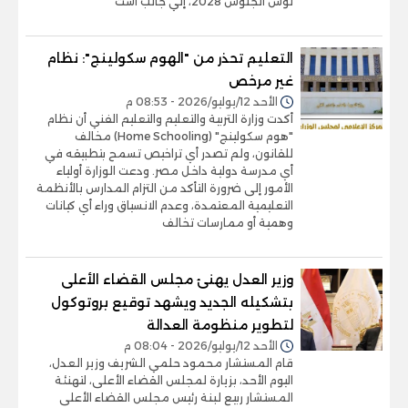
لوس أنجلوس 2028، إلي جانب است
التعليم تحذر من "الهوم سكولينج": نظام
غير مرخص
الأحد 12/يوليو/2026 - 08:53 م
أكدت وزارة التربية والتعليم والتعليم الفني أن نظام
"هوم سكولينج" (Home Schooling) مخالف
للقانون، ولم تصدر أي تراخيص تسمح بتطبيقه في
أي مدرسة دولية داخل مصر. ودعت الوزارة أولياء
الأمور إلى ضرورة التأكد من التزام المدارس بالأنظمة
التعليمية المعتمدة، وعدم الانسياق وراء أي كيانات
وهمية أو ممارسات تخالف
وزير العدل يهنئ مجلس القضاء الأعلى
بتشكيله الجديد ويشهد توقيع بروتوكول
لتطوير منظومة العدالة
الأحد 12/يوليو/2026 - 08:04 م
قام المستشار محمود حلمي الشريف وزير العدل،
اليوم الأحد، بزيارة لمجلس القضاء الأعلى، لتهنئة
المستشار ربيع لبنة رئيس مجلس القضاء الأعلى