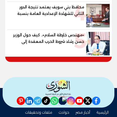
4
محافظ بني سويف يعتمد نتيجة الدور
الثاني للشهادة الإعدادية العامة بنسبة
79.9% نظامي ...و69.55% منازل.. و70.56%
للمهنية .. و100% للصُم وضعاف السمع
5
والنور للمكفوفين
«مهندس خارطة السلام».. كيف حول الوزير
حسن رشاد شروط الحرب المعقدة إلى
"خارطة طريق" للانسحاب والإعمار؟
pinterest
linkedin
telegram
whatsapp
tiktok
instagram
nabd
youtube
twitter
facebook
الرئيسية
أخبار مصر
حوادث
ملفات وتحقيقات