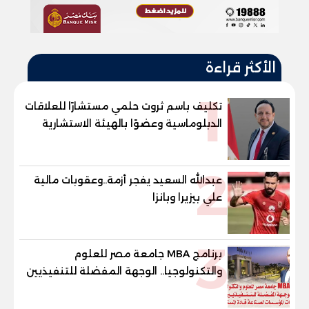
الأكثر قراءة
1
تكليف باسم ثروت حلمي مستشارًا للعلاقات
الدبلوماسية وعضوًا بالهيئة الاستشارية
العليا لمنظمة «جاد جمينت يوإن»
2
عبدالله السعيد يفجر أزمة..وعقوبات مالية
علي بيزيرا وبانزا
3
برنامج MBA جامعة مصر للعلوم
والتكنولوجيا.. الوجهة المفضلة للتنفيذيين
وقيادات المؤسسات لصناعة قادة
المستقبل