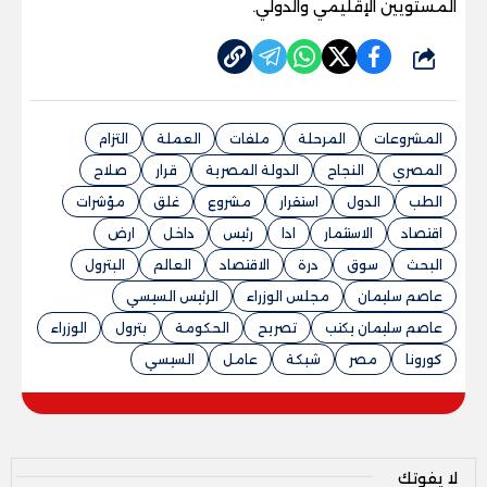
المستويين الإقليمي والدولي.
شارك
المشروعات
المرحلة
ملفات
العملة
التزام
المصري
النجاح
الدولة المصرية
قرار
صلاح
الطب
الدول
استقرار
مشروع
غلق
مؤشرات
اقتصاد
الاستثمار
ادا
رئيس
داخل
ارض
البحث
سوق
درة
الاقتصاد
العالم
البترول
عاصم سليمان
مجلس الوزراء
الرئيس السيسي
عاصم سليمان يكتب
تصريح
الحكومة
بترول
الوزراء
كورونا
مصر
شبكة
عامل
السيسي
لا يفوتك