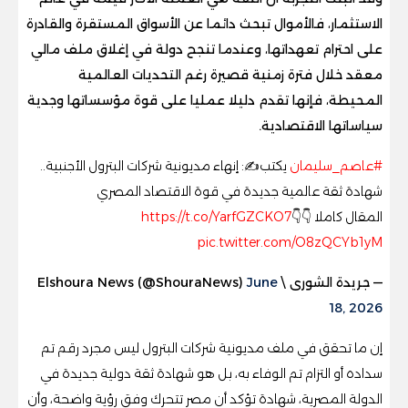
الاستثمار، فالأموال تبحث دائما عن الأسواق المستقرة والقادرة
على احترام تعهداتها، وعندما تنجح دولة في إغلاق ملف مالي
معقد خلال فترة زمنية قصيرة رغم التحديات العالمية
المحيطة، فإنها تقدم دليلا عمليا على قوة مؤسساتها وجدية
سياساتها الاقتصادية.
#عاصم_سليمان
يكتب✍️: إنهاء مديونية شركات البترول الأجنبية..
شهادة ثقة عالمية جديدة في قوة الاقتصاد المصري
المقال كاملا 👇👇
https://t.co/YarfGZCKO7
pic.twitter.com/O8zQCYb1yM
— جريدة الشورى \ Elshoura News (@ShouraNews)
June
18, 2026
إن ما تحقق في ملف مديونية شركات البترول ليس مجرد رقم تم
سداده أو التزام تم الوفاء به، بل هو شهادة ثقة دولية جديدة في
الدولة المصرية، شهادة تؤكد أن مصر تتحرك وفق رؤية واضحة، وأن