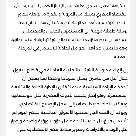
الحكومة تعمل بمنهج يعتمد على الإنجاز الفعلي لا الوعود، وأن
الاقتصاد المصري يمتلك من المرونة والقدرة ما يؤهله لتجاوز
التحديات وتحقيق أهدافه الإستراتيجية، كما أن هذا النجاح يبعث
برسالة طمأنة مهمة إلى المستثمرين الحاليين والمحتملين
مفادها أن مصر ملتزمة بحماية مصالح شركائها واحترام تعاقداتها،
وهو ما يمثل أحد أهم العوامل الجاذبة للاستثمار في المرحلة
المقبلة.
إن إنهاء مديونية الشركات الأجنبية العاملة في قطاع البترول
خلال أقل من عامين يمثل نموذجا واضحا لما يمكن أن
تحققه الإرادة السياسية عندما تقترن بالإدارة الجادة والمتابعة
المستمرة، وهو إنجاز يحسب للدولة المصرية بكل مؤسساتها،
ويعكس نجاحا جديدا يضاف إلى سجل الإصلاح الاقتصادي،
ويؤكد أن الثقة التي تمنحها الأسواق العالمية لمصر اليوم لم
تأت من فراغ، بل جاءت نتيجة عمل دؤوب ورؤية واضحة وإصرار
على الوفاء بالالتزامات وتعزيز مكانة مصر الاقتصادية على