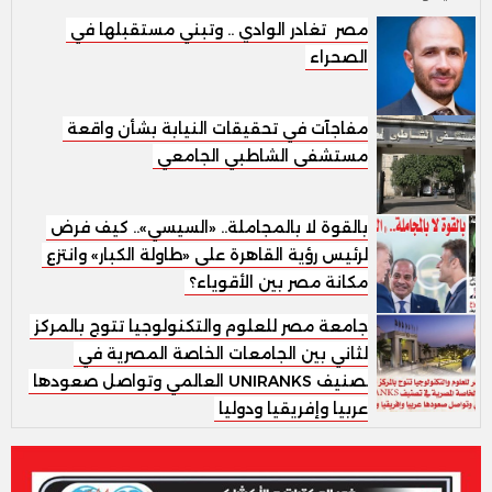
مصر تغادر الوادي .. وتبني مستقبلها في
الصحراء
مفاجآت في تحقيقات النيابة بشأن واقعة
مستشفى الشاطبي الجامعي
بالقوة لا بالمجاملة.. «السيسي».. كيف فرض
الرئيس رؤية القاهرة على «طاولة الكبار» وانتزع
مكانة مصر بين الأقوياء؟
جامعة مصر للعلوم والتكنولوجيا تتوج بالمركز
الثاني بين الجامعات الخاصة المصرية في
تصنيف UNIRANKS العالمي وتواصل صعودها
عربيا وإفريقيا ودوليا