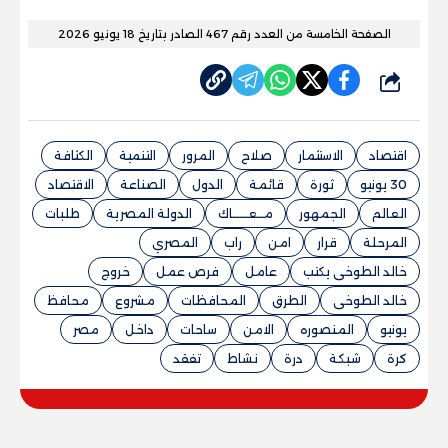
الصفحة الخامسة من العدد رقم 467 الصادر بتاريخ 18 يونيو 2026
شارك
اقتصاد
الاستثمار
صلاح
المرور
التنمية
الكثافة
30 يونيو
ثورة
قائمة
الدول
الصناعة
الاقتصاد
العالم
الجمهور
مــعـــــاك
الدولة المصرية
طلبات
المرحلة
قرار
امن
راب
المصري
خالد الطوخى يكتب
عامل
فرص عمل
خروج
خالد الطوخى
الطرق
المحافظات
مشروع
محافظ
يونيو
المنصوره
الامن
ساحات
داخل
مصر
كرة
شبكة
درة
نشاط
تفقد