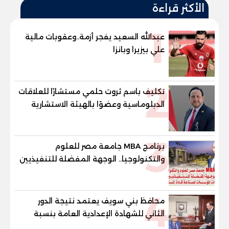
الأكثر قراءة
1
عبدالله السعيد يفجر أزمة..وعقوبات مالية
علي بيزيرا وبانزا
2
تكليف باسم ثروت حلمي مستشارًا للعلاقات
الدبلوماسية وعضوًا بالهيئة الاستشارية
العليا لمنظمة «جاد جمينت يوإن»
3
برنامج MBA جامعة مصر للعلوم
والتكنولوجيا.. الوجهة المفضلة للتنفيذيين
وقيادات المؤسسات لصناعة قادة
المستقبل
4
محافظ بني سويف يعتمد نتيجة الدور
الثاني للشهادة الإعدادية العامة بنسبة
79.9% نظامي ...و69.55% منازل.. و70.56%