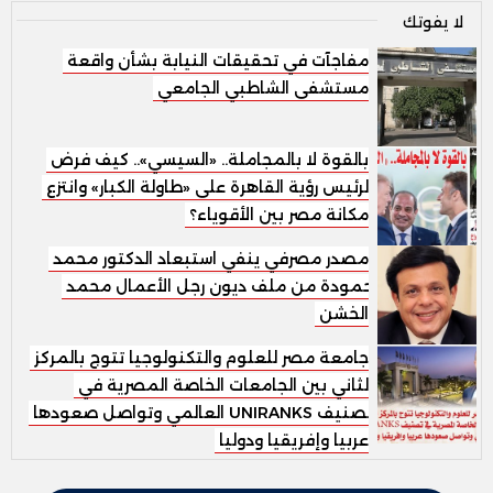
لا يفوتك
مفاجآت في تحقيقات النيابة بشأن واقعة
مستشفى الشاطبي الجامعي
بالقوة لا بالمجاملة.. «السيسي».. كيف فرض
الرئيس رؤية القاهرة على «طاولة الكبار» وانتزع
مكانة مصر بين الأقوياء؟
مصدر مصرفي ينفي استبعاد الدكتور محمد
حمودة من ملف ديون رجل الأعمال محمد
الخشن
جامعة مصر للعلوم والتكنولوجيا تتوج بالمركز
الثاني بين الجامعات الخاصة المصرية في
تصنيف UNIRANKS العالمي وتواصل صعودها
عربيا وإفريقيا ودوليا