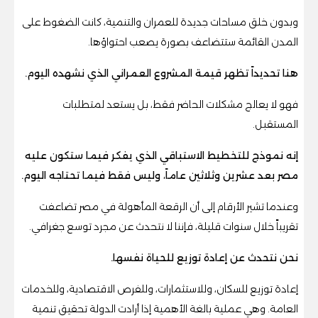
وبدون خلق مساحات جديدة للعمران والتنمية، كانت الضغوط على
المدن القائمة ستتضاعف بصورة يصعب احتواؤها.
هنا تحديداً تظهر قيمة المشروع العمراني الذي نشهده اليوم.
فهو لا يعالج مشكلات الحاضر فقط، بل يستعد لمتطلبات
المستقبل.
إنه نموذج للتخطيط الاستباقي الذي يفكر فيما ستكون عليه
مصر بعد عشرين وثلاثين عاماً، وليس فقط فيما تحتاجه اليوم.
وعندما تشير الأرقام إلى أن الرقعة المأهولة في مصر تضاعفت
تقريباً خلال سنوات قليلة، فإننا لا نتحدث عن مجرد توسع جغرافي.
نحن نتحدث عن إعادة توزيع للحياة نفسها.
إعادة توزيع للسكان، وللاستثمارات، وللفرص الاقتصادية، وللخدمات
العامة. وهي عملية بالغة الأهمية إذا أرادت الدولة تحقيق تنمية