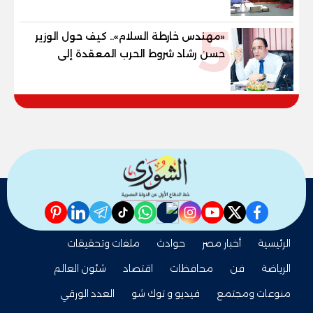
للمهنية .. و100% للصُم وضعاف السمع
5
والنور للمكفوفين
«مهندس خارطة السلام».. كيف حول الوزير
حسن رشاد شروط الحرب المعقدة إلى
"خارطة طريق" للانسحاب والإعمار؟
pinterest
linkedin
telegram
whatsapp
tiktok
instagram
nabd
youtube
twitter
facebook
الرئيسية
أخبار مصر
حوادث
ملفات وتحقيقات
الرياضة
فن
محافظات
اقتصاد
شئون العالم
منوعات ومجتمع
فيديو و توك شو
العدد الورقي