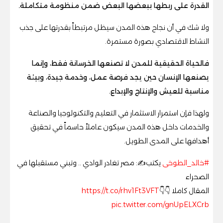
القدرة على ربطها ببعضها البعض ضمن منظومة متكاملة.
ولا شك في أن نجاح هذه المدن سيظل مرتبطاً بقدرتها على جذب
النشاط الاقتصادي بصورة مستمرة.
فالحياة الحقيقية للمدن لا تصنعها الخرسانة فقط، وإنما
يصنعها الإنسان حين يجد فرصة عمل، وخدمة جيدة، وبيئة
مناسبة للعيش والإنتاج والإبداع.
ولهذا فإن استمرار الاستثمار في التعليم والتكنولوجيا والصناعة
والخدمات داخل هذه المدن سيكون عاملاً حاسماً في تحقيق
أهدافها على المدى الطويل.
#خالد_الطوخى
يكتب✍️: مصر تغادر الوادي .. وتبني مستقبلها في
الصحراء
المقال كاملا 👇👇
https://t.co/rhv1Ft3VFT
pic.twitter.com/gnUpELXCrb