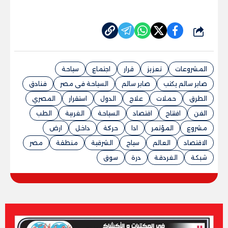
شارك
المشروعات
تعزيز
قرار
اجتماع
سياحة
صابر سالم يكتب
صابر سالم
السياحة فى مصر
فنادق
الطرق
حملات
علاج
الدول
استقرار
المصري
الفن
افتتاح
اقتصاد
السياحة
الغربية
الطب
مشروع
المؤتمر
ادا
حركة
داخل
ارض
الاقتصاد
العالم
سياح
الشرقية
منطقة
مصر
شبكة
الغردقة
درة
سوق