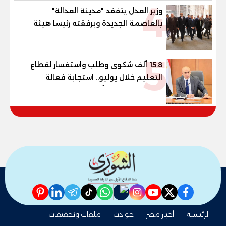
4
وزير العدل يتفقد "مدينة العدالة"
بالعاصمة الجديدة وبرفقته رئيسا هيئة
قضايا الدولة وهيئة النيابة الإدارية
5
15.8 ألف شكوى وطلب واستفسار لقطاع
التعليم خلال يوليو.. استجابة فعالة
لشكاوى الطلاب وأولياء الأمور
pinterest
linkedin
telegram
whatsapp
tiktok
instagram
nabd
youtube
twitter
facebook
الرئيسية
أخبار مصر
حوادث
ملفات وتحقيقات