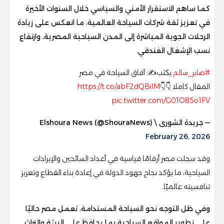
كما ساهم الاستقرار الأمني والسياسي خلال السنوات الأخيرة
في تعزيز ثقة شركات السياحة العالمية، ما انعكس على زيادة
الرحلات الجوية المباشرة إلى المدن السياحية المصرية، وارتفاع
نسب الإشغال الفندقي.
#صابر_سالم
يكتب✍️: آفاق السياحة في مصر
المقال كاملا 👇👇
https://t.co/abF2dQBiIM
pic.twitter.com/G01O85o1FV
— جريدة الشورى \ Elshoura News (@ShouraNews)
February 26, 2026
وقد سجلت مصر أرقامًا قياسية في أعداد السائحين والإيرادات
السياحية، ما يؤكد نجاح جهود الدولة في إعادة بناء القطاع وتعزيز
تنافسيته عالميًا.
وفي ظل التوجه نحو السياحة المستدامة، تعمل مصر حاليًا
على تطوير المواقع السياحية بما يحافظ على البيئة والتراث