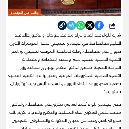
جانب من الاجتماع
شارك
شارك اللواء عبد الفتاح سراج محافظ سوهاج، والدكتور خالد عبد
الحليم محافظ قنا، في الاجتماع التنسيقي بقاعة المؤتمرات الكبرى
بديوان عام المحافظة، وذلك لمناقشة الموقف التنفيذي لبرنامج
التنمية المحلية بصعيد مصر، وخطط الاستدامة ومتطلبات
المرحلة المقبلة، بحضور الدكتور هشام الهلباوي مساعد وزير
التنمية المحلية للمشروعات القومية ومدير برنامج التنمية المحلية
بصعيد مصر، ووفد الاتحاد الأوروبي، السيدة "أليس بيريت" و"أورليان
باستوريت".
حضر الاجتماع اللواء أحمد السايس سكرتير عام المحافظة، والدكتور
محمد حلمي السكرتير العام المساعد، والدكتور ولاء جاد الكريم نائب
مدير البرنامج، وعدد من مديري المكونات والمسئولين التنفيذيين،
إلى جانب مسئولي وحدة التنفيذ المحلية، وعدد من القيادات