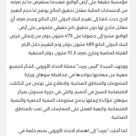
مؤسسية حقيقة على أرض الواقع، فعندما نستعرض ما تم صرفه
من الاعتمادات المالية مقابل تحقيق النتائج يوضح لنا حجم التغيير
الذي حدث، لافتا إلى تقييم البنك الدولي لكل النتائج وعدم صرف أي
مقابل مادي لها دون تحقيق ناتج حقيقي ملموس على أرض
الواقع، مشيرا إلى حصولنا على 479 مليون دولار من إجمالي قرض
البنك الدولي البالغ 489 مليون دولار، وتم التقييم خلال الأيام
القليلة الماضية وجاري صرف الـ 10 مليون دولار المتبقية.
ووجهت السيدة "اليس بيريت" ممثلة الاتحاد الأوروبي، الشكر للجميع،
معربة عن سعادتها بتواجدها في محافظة سوهاج، وزيارة
المشروعات والمناطق الصناعية، والاطلاع على نوعين من التكتلات
الاقتصادية النسيج في أخميم، والتلي في جزيرة شندويل بمركز
سوهاج، مؤكدة إيمانها بدمج مشروعات التنمية الحضرية والتنمية
الاقتصادية، وكيفية العمل على الممارسات التي تمت بالمناطق
الصناعية.
كما أشارت "بيريت" إلى اهتمام الاتحاد الأوروبي بمصر خاصة في