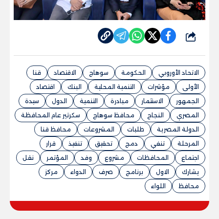
شارك
الاتحاد الأوروبي
الحكومة
سوهاج
الاقتصاد
قنا
الأولى
مؤشرات
التنمية المحلية
البنك
اقتصاد
الجمهور
الاستثمار
مبادرة
التنمية
الدول
سيدة
المصري
النجاح
محافظ سوهاج
سكرتير عام المحافظة
الدولة المصرية
طلبات
المشروعات
محافظ قنا
المرحلة
تنفي
دمج
تحقيق
تنفيذ
قرار
اجتماع
المحافظات
مشروع
وفد
المؤتمر
نقل
يشارك
الاول
برنامج
صرف
الدواء
مركز
محافظ
اللواء