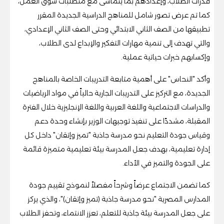
قدرات الطلاب، وإعدادهم بما يتماشى مع متطلبات سوق العمل،
كما تم عرض تصور شامل للمناهج الدراسية الجديدة المقرر
تطبيقها من الصف الثاني الابتدائي وحتى الصف الثاني الإعدادي،
والتي تهدف إلى تنمية مهارات التفكير والإبداع لدى الطلاب،
وإكسابهم خبرات حياتية عملية.
وأكد "النحاس" على أهمية متابعة التدريبات الخاصة بالمناهج
الجديدة، مع التركيز على التدريبات الجارية حالياً في مواد الرياضيات
والدراسات الاجتماعية واللغة العربية واللغة الإنجليزية خلال الفترة
المقبلة، مشددًا على تنفيذ توجيهات الوزير بإنشاء وحدة دعم
وقياس جودة التعليم نحو مدرسة جاذبة "تميز وإتقان" داخل كل
إدارة تعليمية، بهدف جعل المدرسة بيئة تعليمية متميزة قائمة
على الجودة والتميز في الأداء.
كما تضمن الاجتماع عرضاً وشرحاً مفصلاً لنموذج تقييم جودة
المدارس المصرية "نحو مدرسة جاذبة (تميز وإتقان)"، والذي يركز
على جعل المدرسة بيئة جاذبة للتعلم، تعزز الانتماء، وتحفز الطلاب