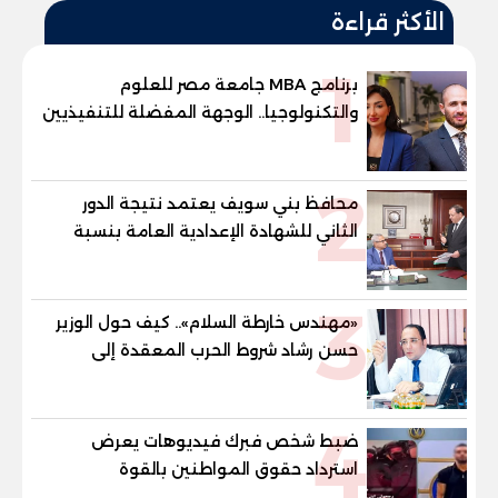
الأكثر قراءة
1
برنامج MBA جامعة مصر للعلوم
والتكنولوجيا.. الوجهة المفضلة للتنفيذيين
وقيادات المؤسسات لصناعة قادة
المستقبل
2
محافظ بني سويف يعتمد نتيجة الدور
الثاني للشهادة الإعدادية العامة بنسبة
79.9% نظامي ...و69.55% منازل.. و70.56%
للمهنية .. و100% للصُم وضعاف السمع
3
والنور للمكفوفين
«مهندس خارطة السلام».. كيف حول الوزير
حسن رشاد شروط الحرب المعقدة إلى
"خارطة طريق" للانسحاب والإعمار؟
4
ضبط شخص فبرك فيديوهات يعرض
استرداد حقوق المواطنين بالقوة